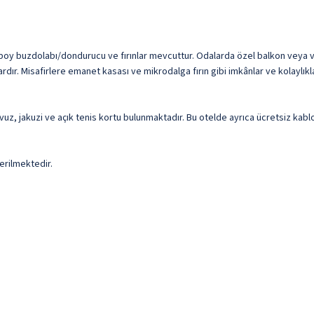
 boy buzdolabı/dondurucu ve fırınlar mevcuttur. Odalarda özel balkon veya ver
ardır. Misafirlere emanet kasası ve mikrodalga fırın gibi imkânlar ve kolaylık
 havuz, jakuzi ve açık tenis kortu bulunmaktadır. Bu otelde ayrıca ücretsiz k
erilmektedir.