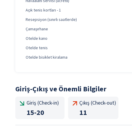
Havaalanı servisi (ücretli)
Açık tenis kortları - 1
Resepsiyon (sınırlı saatlerde)
Çamaşırhane
Otelde kano
Otelde tenis
Otelde bisiklet kiralama
Giriş-Çıkış ve Önemli Bilgiler
Giriş (Check-in)
Çıkış (Check-out)
15
-
20
11