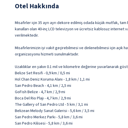
Otel Hakkında
Misafirler için 35 ayrı ayrı dekore edilmiş odada küçük mutfak, tam
kanalları olan 40-inç LCD televizyon ve ücretsiz kablosuz internet v
verilmektedir.
Misafirlerimizin iyi vakit geçirebilmesi ve dinlenebilmesi için açık
organizasyonu hizmeti sunulmaktadır.
Uzaklıklar en yakın 0.1 mil ve kilometre değerine yuvarlanarak göst
Belize Set Resifi - 0,9 km / 0,5 mi
Hol Chan Deniz Koruma Alanı - 1,8 km / 1,1 mi
San Pedro Beach - 4,1 km / 2,5 mi
GoFish Belize - 4,7 km / 2,9 mi
Boca Del Rio Plajı - 4,7 km / 2,9 mi
The Gallery of San Pedro Ltd - 5 km / 3,1 mi
Belizean Melody Sanat Galerisi - 5,6 km / 3,5 mi
San Pedro Merkez Parkı - 5,8 km / 3,6 mi
San Pedro Kilisesi - 5,8 km / 3,6 mi