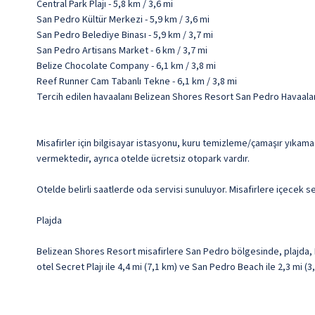
Central Park Plajı - 5,8 km / 3,6 mi
San Pedro Kültür Merkezi - 5,9 km / 3,6 mi
San Pedro Belediye Binası - 5,9 km / 3,7 mi
San Pedro Artisans Market - 6 km / 3,7 mi
Belize Chocolate Company - 6,1 km / 3,8 mi
Reef Runner Cam Tabanlı Tekne - 6,1 km / 3,8 mi
Tercih edilen havaalanı Belizean Shores Resort San Pedro Havaalanı
Misafirler için bilgisayar istasyonu, kuru temizleme/çamaşır yıkama s
vermektedir, ayrıca otelde ücretsiz otopark vardır.
Otelde belirli saatlerde oda servisi sunuluyor. Misafirlere içecek 
Plajda
Belizean Shores Resort misafirlere San Pedro bölgesinde, plajda, B
otel Secret Plajı ile 4,4 mi (7,1 km) ve San Pedro Beach ile 2,3 mi 