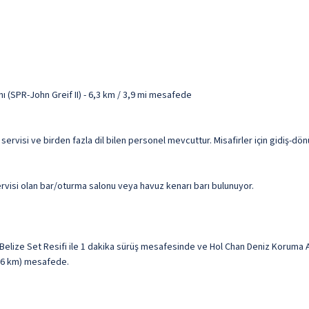
 (SPR-John Greif II) - 6,3 km / 3,9 mi mesafede
ervisi ve birden fazla dil bilen personel mevcuttur. Misafirler için gidiş-dönü
servisi olan bar/oturma salonu veya havuz kenarı barı bulunuyor.
elize Set Resifi ile 1 dakika sürüş mesafesinde ve Hol Chan Deniz Koruma Al
(3,6 km) mesafede.