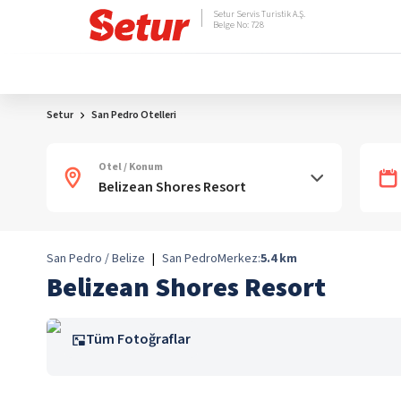
Setur Servis Turistik A.Ş.
Belge No: 728
Setur
San Pedro Otelleri
Otel / Konum
San Pedro / Belize
|
San Pedro
Merkez:
5.4
km
Belizean Shores Resort
Tüm Fotoğraflar