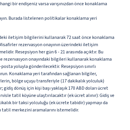
rhangi bir endişeniz varsa varışınızdan önce konaklama
ayın. Burada listelenen politikalar konaklama yeri
ndeki iletişim bilgilerini kullanarak 72 saat önce konaklama
 Misafirler rezervasyon onayının üzerindeki iletişim
elidir. Resepsiyon her gün 6 - 21 arasında açıktır. Bu
önce rezervasyon onayındaki bilgileri kullanarak konaklama
e-posta yoluyla gönderilecektir. Resepsiyon sınırlı
urun. Konaklama yeri tarafından sağlanan bilgiler,
lerin, bölge uçuşu transferiyle (17 dakikalık yolculuk)
 gidiş dönüş için kişi başı yaklaşık 170 ABD doları ücret
visle tatil köyüne ulaştırılacaktır (ek ücret alınır): Gidiş ve
ikalık bir taksi yolculuğu (ek ücrete tabidir) yapmayı da
n tatil merkezini aramalarını istemelidir.