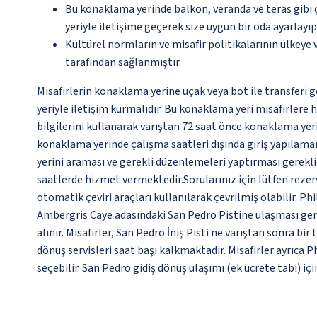
Bu konaklama yerinde balkon, veranda ve teras gibi 
yeriyle iletişime geçerek size uygun bir oda ayarlayı
Kültürel normların ve misafir politikalarının ülkeye
tarafından sağlanmıştır.
Misafirlerin konaklama yerine uçak veya bot ile transferi g
yeriyle iletişim kurmalıdır. Bu konaklama yeri misafirlere 
bilgilerini kullanarak varıştan 72 saat önce konaklama yeriy
konaklama yerinde çalışma saatleri dışında giriş yapılamam
yerini araması ve gerekli düzenlemeleri yaptırması gereklidi
saatlerde hizmet vermektedir.Sorularınız için lütfen rezer
otomatik çeviri araçları kullanılarak çevrilmiş olabilir. Ph
Ambergris Caye adasındaki San Pedro Pistine ulaşması gerekm
alınır. Misafirler, San Pedro İniş Pisti ne varıştan sonra bir
dönüş servisleri saat başı kalkmaktadır. Misafirler ayrıca 
seçebilir. San Pedro gidiş dönüş ulaşımı (ek ücrete tabi) iç