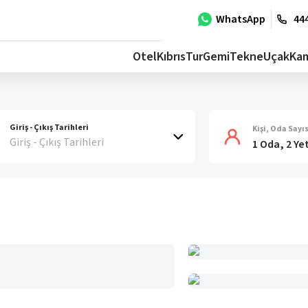
WhatsApp
444
Otel
Kıbrıs
Tur
Gemi
Tekne
Uçak
Ka
Giriş - Çıkış Tarihleri
Kişi, Oda Sayıs
Giriş - Çıkış Tarihleri
1 Oda, 2 Ye