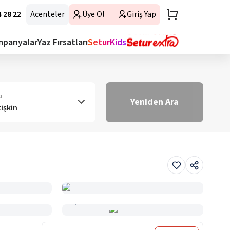
 28 22
Acenteler
Üye Ol
Giriş Yap
mpanyalar
Yaz Fırsatları
SeturKids
ı
Yeniden Ara
tişkin
Haritada Gör