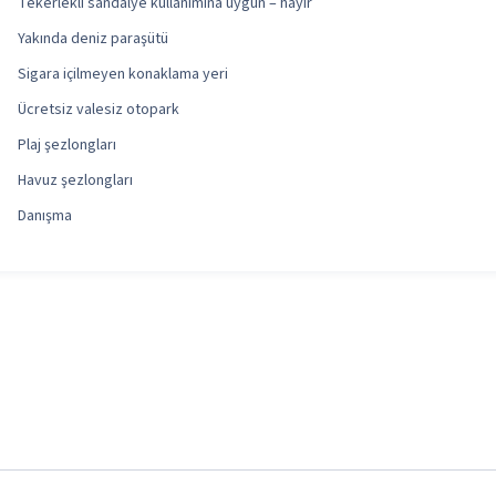
Tekerlekli sandalye kullanımına uygun – hayır
Yakında deniz paraşütü
Sigara içilmeyen konaklama yeri
Ücretsiz valesiz otopark
Plaj şezlongları
Havuz şezlongları
Danışma