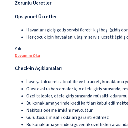
Zorunlu Ücretler
Opsiyonel Ücretler
Havaalanı gidiş geliş servisi ücreti: kişi başı (gidiş d
Her çocuk için havaalanı ulaşım servisi ücreti: (gidiş d
Yuk
Devamını Oku
Check-in Açıklamaları
İlave yatak ücreti alınabilir ve bu ücret, konaklama y
Olası ekstra harcamalar için otele giriş sırasında, r
Özel talepler, otele giriş sırasında müsaitlik durumu
Bu konaklama yerinde kredi kartları kabul edilmekte
Nakitsiz ödeme imkânı mevcuttur
Gürültüsüz misafir odaları garanti edilmez
Bu konaklama yerindeki güvenlik özellikleri arasın