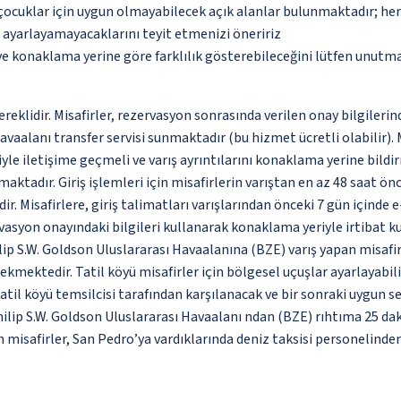
çocuklar için uygun olmayabilecek açık alanlar bulunmaktadır; he
p ayarlayamayacaklarını teyit etmenizi öneririz
 ve konaklama yerine göre farklılık gösterebileceğini lütfen unutm
ereklidir. Misafirler, rezervasyon sonrasında verilen onay bilgileri
havaalanı transfer servisi sunmaktadır (bu hizmet ücretli olabilir).
le iletişime geçmeli ve varış ayrıntılarını konaklama yerine bildirm
aktadır. Giriş işlemleri için misafirlerin varıştan en az 48 saat 
r. Misafirlere, giriş talimatları varışlarından önceki 7 gün içinde 
vasyon onayındaki bilgileri kullanarak konaklama yeriyle irtibat k
ilip S.W. Goldson Uluslararası Havaalanına (BZE) varış yapan misafir
ektedir. Tatil köyü misafirler için bölgesel uçuşlar ayarlayabilir;
 tatil köyü temsilcisi tarafından karşılanacak ve bir sonraki uygun ser
Philip S.W. Goldson Uluslararası Havaalanı ndan (BZE) rıhtıma 25 dak
in misafirler, San Pedro’ya vardıklarında deniz taksisi personelinde