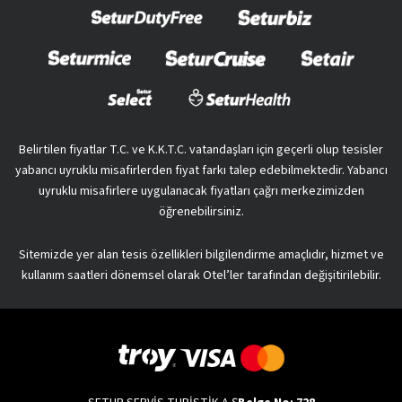
Belirtilen fiyatlar T.C. ve K.K.T.C. vatandaşları için geçerli olup tesisler
yabancı uyruklu misafirlerden fiyat farkı talep edebilmektedir. Yabancı
uyruklu misafirlere uygulanacak fiyatları çağrı merkezimizden
öğrenebilirsiniz.
Sitemizde yer alan tesis özellikleri bilgilendirme amaçlıdır, hizmet ve
kullanım saatleri dönemsel olarak Otel’ler tarafından değişitirilebilir.