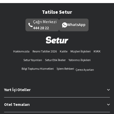
Tatilse Setur
Çağrı Merkezi
WhatsApp
444 28 22
Hakkımızda
Resmi Tatiller 2026
Kalite
Müşteri İlişkileri
KVKK
Setur Yayınları
Setur Etik İlkeler
Yatırımcı İlişkileri
Bilgi Toplumu Hizmetleri
İşlem Rehberi
Çerez Ayarları
Yurt İçi Oteller
Otel Temaları