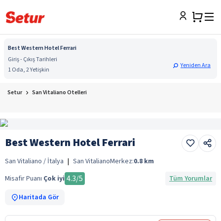
Best Western Hotel Ferrari
Giriş - Çıkış Tarihleri
Yeniden Ara
1 Oda, 2 Yetişkin
Setur
San Vitaliano Otelleri
Best Western Hotel Ferrari
San Vitaliano / İtalya
|
San Vitaliano
Merkez:
0.8
km
4.3
/5
Misafir Puanı
Çok iyi
Tüm Yorumlar
Haritada Gör