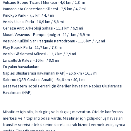
Vulcano Buono Ticaret Merkezi - 4,6 km / 2,8 mi
Immacolata Concezione Kilisesi - 7,5 km / 4,7 mi
Pinokyo Parkı - 7,5 km / 4,7 mi
Vezüv Ulusal Parkı - 10,9 km / 6,8 mi
Cenaze Anıtı Arkeoloji Sahası - 11,1 km / 6,9 mi
Mount Vesuvius - Pompei (bölge) - 11,1 km / 6,9 mi
Vesuvio Kulübü San Pasquale Kartodromu - 11,6 km / 7,2 mi
Play Köpek Parkı - 11,7 km / 7,3 mi
Vezüv Gözlemevi Müzesi - 12,7 km / 7,9 mi
Lancellotti Kalesi - 16 km / 9,9 mi
En yakın havaalanları:
Naples Uluslararası Havalimanı (NAP) - 26,6 km / 16,5 mi
Salerno (QSR-Costa d Amalfi) - 64,6 km / 40,1 mi
Best Western Hotel Ferrari için önerilen havaalanı Naples Uluslararası
Havalimanı (NAP).
Misafirler için ofis, hızlı giriş ve hızlı çıkış mevcuttur. Otelde konferans
merkezi ve 4 toplantı odası vardır. Misafirler için gidiş-dönüş havaalanı
transfer servisi istek üzerine ücretli olarak hizmet vermektedir, ayrıca