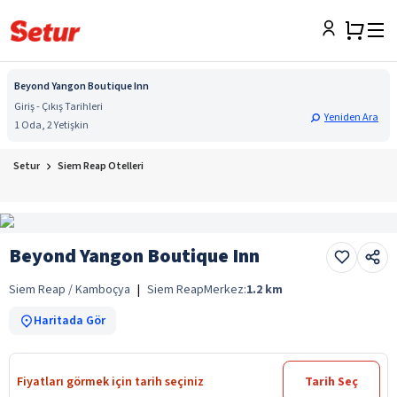
Beyond Yangon Boutique Inn
Giriş - Çıkış Tarihleri
Yeniden Ara
1 Oda, 2 Yetişkin
Setur
Siem Reap Otelleri
Beyond Yangon Boutique Inn
Siem Reap / Kamboçya
|
Siem Reap
Merkez:
1.2
km
Haritada Gör
Fiyatları görmek için tarih seçiniz
Tarih Seç