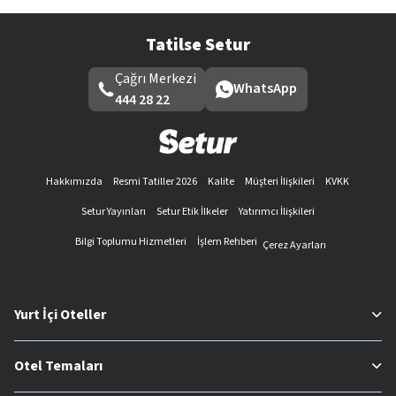
Tatilse Setur
Çağrı Merkezi
WhatsApp
444 28 22
Hakkımızda
Resmi Tatiller 2026
Kalite
Müşteri İlişkileri
KVKK
Setur Yayınları
Setur Etik İlkeler
Yatırımcı İlişkileri
Bilgi Toplumu Hizmetleri
İşlem Rehberi
Çerez Ayarları
Yurt İçi Oteller
Otel Temaları