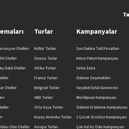
Ta
Temaları
Turlar
Kampanyalar
rvasyon Otelleri
Kültür Turları
Son Dakika Tatil Fırsatları
hil Oteller
Vizesiz Turlar
Kıbrıs Paket Kampanyası
ey Dahil Oteller
Afrika Turları
Setur Extra
teller
Fransa Turları
Ödeme Seçenekleri
ar Oteller
Belgrad Turları
Seyahat İptal Güvencesi
eri
ABD Turları
Worldpuan Kampanyası
teller
Orta Asya Turları
Ödeme Erteleme Kampanyası
er
Kuzey Amerika Turları
2 Çocuk Ücretsiz Kampanyası
 Odası Olan Oteller
Avrupa Turları
Çok Kal Az Öde Kampanyası