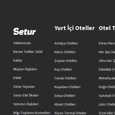
Yurt İçi Oteller
Otel 
Hakkımızda
Antalya Otelleri
Erken Reze
Resmi Tatiller 2026
Kıbrıs Otelleri
Her Şey Da
Kalite
Çeşme Otelleri
Ultra Her Ş
Müşteri İlişkileri
Kaş Otelleri
Etkinlikli O
KVKK
Cunda Otelleri
Muhafazak
Setur Yayınları
Kuşadası Otelleri
Doğa Otell
Setur Etik İlkeler
Datça Otelleri
Sanatçılı O
Yatırımcı İlişkileri
Abant Otelleri
Lüks Otell
Bilgi Toplumu Hizmetleri
Afyon Termal Oteller
Özel Villa