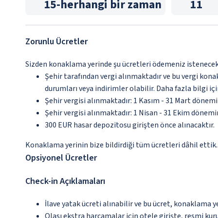
15
-
herhangi bir zaman
11
Zorunlu Ücretler
Sizden konaklama yerinde şu ücretleri ödemeniz istenecektir
Şehir tarafından vergi alınmaktadır ve bu vergi kon
durumları veya indirimler olabilir. Daha fazla bilgi 
Şehir vergisi alınmaktadır: 1 Kasım - 31 Mart dönem
Şehir vergisi alınmaktadır: 1 Nisan - 31 Ekim dönem
300 EUR hasar depozitosu girişten önce alınacaktır.
Konaklama yerinin bize bildirdiği tüm ücretleri dâhil ettik.
Opsiyonel Ücretler
Check-in Açıklamaları
İlave yatak ücreti alınabilir ve bu ücret, konaklama y
Olası ekstra harcamalar için otele girişte, resmi kur