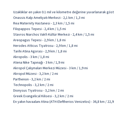
Uzaklıklar en yakın 0.1 mil ve kilometre değerine yuvarlanarak göst
Onassis Kalp Ameliyatı Merkezi - 2,1 km / 1,3 mi
Rea Maternity Hastanesi - 2,3 km / 1,5 mi
Filopappos Tepesi - 2,4 km / 1,5 mi
Stavros Niarchos Vakfı Kültür Merkezi - 2,4 km / 1,5 mi
Areopagus Tepesi - 2,9 km / 1,8 mi
Herodes Atticus Tiyatrosu - 2,9 km / 1,8 mi
Tarihi Atina Agorası - 2,9 km / 1,8 mi
Akropolis - 3 km / 1,8 mi
Atena Nike Tapınağı - 3 km / 1,9 mi
Akropol Çalışmaları Merkezi Müzesi - 3 km / 1,9 mi
Akropol Müzesi - 3,2 km / 2 mi
Parthenon - 3,2 km / 2 mi
Technopolis - 3,2 km / 2 mi
Dionysus Tiyatrosu - 3,2 km / 2 mi
Greek Evangelical Kilisesi - 3,2 km / 2 mi
En yakın havaalanı Atina (ATH-Eleftherios Venizelos) - 36,8 km / 22,9