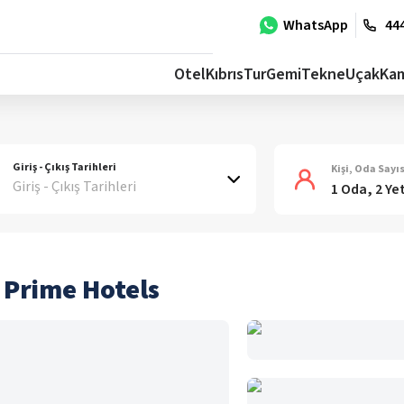
WhatsApp
444
Otel
Kıbrıs
Tur
Gemi
Tekne
Uçak
Ka
Giriş - Çıkış Tarihleri
Kişi, Oda Sayıs
Giriş - Çıkış Tarihleri
1 Oda, 2 Ye
 Prime Hotels