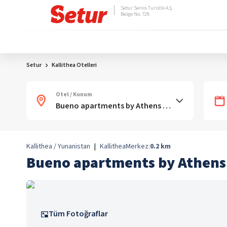
Setur Servis Turistik A.Ş.
Belge No: 728
Setur
Kallithea Otelleri
Otel / Konum
Kallithea / Yunanistan
|
Kallithea
Merkez:
0.2
km
Bueno apartments by Athens
Tüm Fotoğraflar