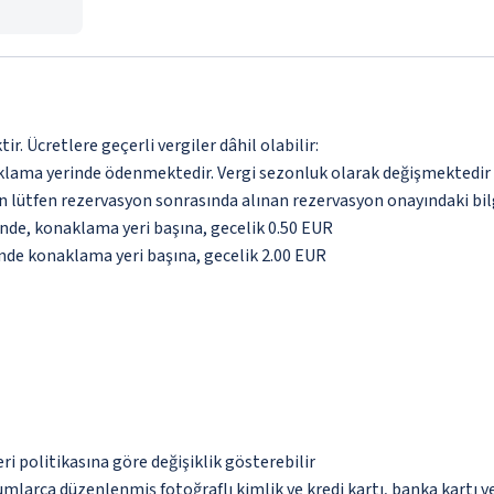
. Ücretlere geçerli vergiler dâhil olabilir:
aklama yerinde ödenmektedir. Vergi sezonluk olarak değişmektedir
için lütfen rezervasyon sonrasında alınan rezervasyon onayındaki bil
inde, konaklama yeri başına, gecelik 0.50 EUR
inde konaklama yeri başına, gecelik 2.00 EUR
eri politikasına göre değişiklik gösterebilir
umlarca düzenlenmiş fotoğraflı kimlik ve kredi kartı, banka kartı v