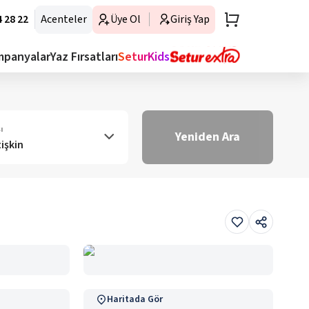
 28 22
Acenteler
Üye Ol
Giriş Yap
mpanyalar
Yaz Fırsatları
SeturKids
ı
Yeniden Ara
tişkin
Haritada Gör