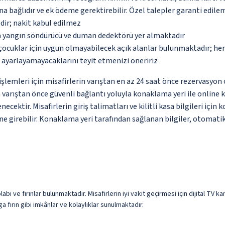
na bağlıdır ve ek ödeme gerektirebilir. Özel talepler garanti edile
dir; nakit kabul edilmez
da yangın söndürücü ve duman dedektörü yer almaktadır
çocuklar için uygun olmayabilecek açık alanlar bulunmaktadır; he
p ayarlayamayacaklarını teyit etmenizi öneririz
lemleri için misafirlerin varıştan en az 24 saat önce rezervasyon 
n varıştan önce güvenli bağlantı yoluyla konaklama yeri ile online
ktir. Misafirlerin giriş talimatları ve kilitli kasa bilgileri için
e girebilir. Konaklama yeri tarafından sağlanan bilgiler, otomatik ç
abı ve fırınlar bulunmaktadır. Misafirlerin iyi vakit geçirmesi için dijital TV 
 fırın gibi imkânlar ve kolaylıklar sunulmaktadır.