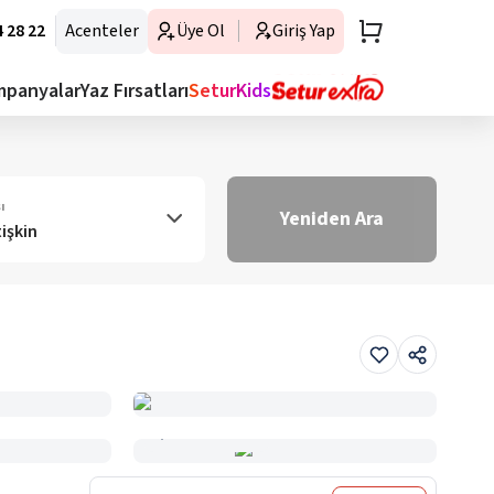
 28 22
Acenteler
Üye Ol
Giriş Yap
mpanyalar
Yaz Fırsatları
SeturKids
ı
Yeniden Ara
tişkin
Haritada Gör