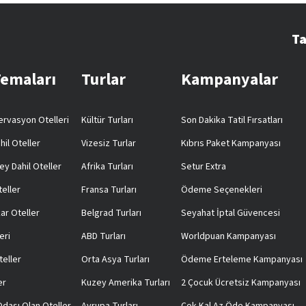
Ta
Temaları
Turlar
Kampanyalar
rvasyon Otelleri
Kültür Turları
Son Dakika Tatil Fırsatları
hil Oteller
Vizesiz Turlar
Kıbrıs Paket Kampanyası
ey Dahil Oteller
Afrika Turları
Setur Extra
teller
Fransa Turları
Ödeme Seçenekleri
ar Oteller
Belgrad Turları
Seyahat İptal Güvencesi
eri
ABD Turları
Worldpuan Kampanyası
teller
Orta Asya Turları
Ödeme Erteleme Kampanyası
er
Kuzey Amerika Turları
2 Çocuk Ücretsiz Kampanyası