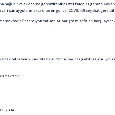
na bağlıdır ve ek ödeme gerektirebilir. Özel talepler garanti edile
yeri için uygulanmakta olan en güncel COVID-19 seyahat gereklilik
amaktadır. Resepsiyon çalışanları varışta misafirleri karşılayacak
arda özel balkon bulunur. Misafirlerimizin iyi vakit geçirebilmesi için uydu kan
erilmektedir.
m / 32,4 mi