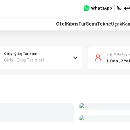
WhatsApp
444
Otel
Kıbrıs
Tur
Gemi
Tekne
Uçak
Ka
Giriş - Çıkış Tarihleri
Kişi, Oda Sayıs
Giriş - Çıkış Tarihleri
1 Oda, 2 Ye