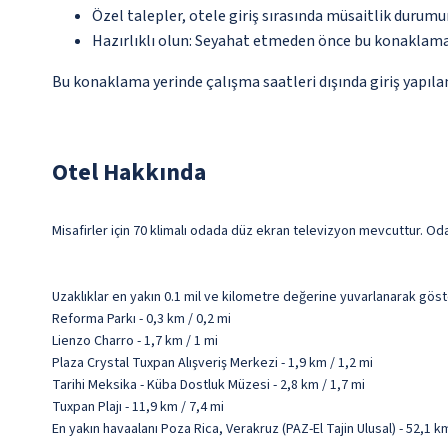
Özel talepler, otele giriş sırasında müsaitlik durumu
Hazırlıklı olun: Seyahat etmeden önce bu konaklama 
Bu konaklama yerinde çalışma saatleri dışında giriş yapılam
Otel Hakkında
Misafirler için 70 klimalı odada düz ekran televizyon mevcuttur. Odal
Uzaklıklar en yakın 0.1 mil ve kilometre değerine yuvarlanarak göst
Reforma Parkı - 0,3 km / 0,2 mi
Lienzo Charro - 1,7 km / 1 mi
Plaza Crystal Tuxpan Alışveriş Merkezi - 1,9 km / 1,2 mi
Tarihi Meksika - Küba Dostluk Müzesi - 2,8 km / 1,7 mi
Tuxpan Plajı - 11,9 km / 7,4 mi
En yakın havaalanı Poza Rica, Verakruz (PAZ-El Tajin Ulusal) - 52,1 k