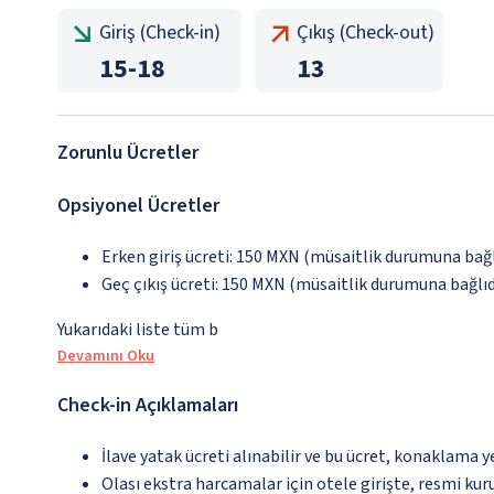
Giriş (Check-in)
Çıkış (Check-out)
15
-
18
13
Zorunlu Ücretler
Opsiyonel Ücretler
Erken giriş ücreti: 150 MXN (müsaitlik durumuna bağlı
Geç çıkış ücreti: 150 MXN (müsaitlik durumuna bağlıdı
Yukarıdaki liste tüm b
Devamını Oku
Check-in Açıklamaları
İlave yatak ücreti alınabilir ve bu ücret, konaklama y
Olası ekstra harcamalar için otele girişte, resmi kur