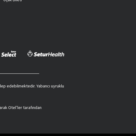
Uçak Bileti
 talep edebilmektedir. Yabancı uyruklu
arak Otel’ler tarafından