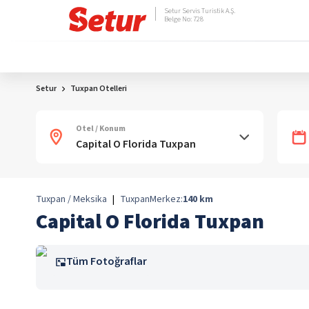
Setur Servis Turistik A.Ş.
Belge No: 728
Setur
Tuxpan Otelleri
Otel / Konum
Tuxpan / Meksika
|
Tuxpan
Merkez:
140
km
Capital O Florida Tuxpan
Tüm Fotoğraflar