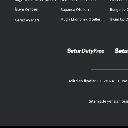
Afyon Termal Oteller
Özel Villa
İşlem Rehberi
Sapanca Otelleri
Bungalov O
Muğla Ekonomik Oteller
Swim Up O
Çerez Ayarları
Belirtilen fiyatlar T.C. ve K.K.T.C. 
Sitemizde yer alan tesi