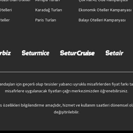
 Odası Olan Oteller
Avrupa Turları
Çok Kal Az Öde Kampanyası
telleri
Karadağ Turları
Ekonomik Oteller Kampanyası
teller
Paris Turları
Balayı Otelleri Kampanyası
vatandaşları için geçerli olup tesisler yabancı uyruklu misafirlerden fiyat farkı
misafirlere uygulanacak fiyatları çağrı merkezimizden öğrenebilirsiniz.
s özellikleri bilgilendirme amaçlıdır, hizmet ve kullanım saatleri dönemsel ol
değişitirilebilir.