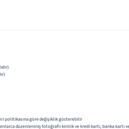
dır).
r).
eri politikasına göre değişiklik gösterebilir
umlarca düzenlenmiş fotoğraflı kimlik ve kredi kartı, banka kartı v