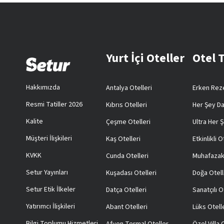
Yurt İçi Oteller
Otel 
Hakkımızda
Antalya Otelleri
Erken Reze
Resmi Tatiller 2026
Kıbrıs Otelleri
Her Şey Da
Kalite
Çeşme Otelleri
Ultra Her Ş
Müşteri İlişkileri
Kaş Otelleri
Etkinlikli O
KVKK
Cunda Otelleri
Muhafazak
Setur Yayınları
Kuşadası Otelleri
Doğa Otell
Setur Etik İlkeler
Datça Otelleri
Sanatçılı O
Yatırımcı İlişkileri
Abant Otelleri
Lüks Otell
Bilgi Toplumu Hizmetleri