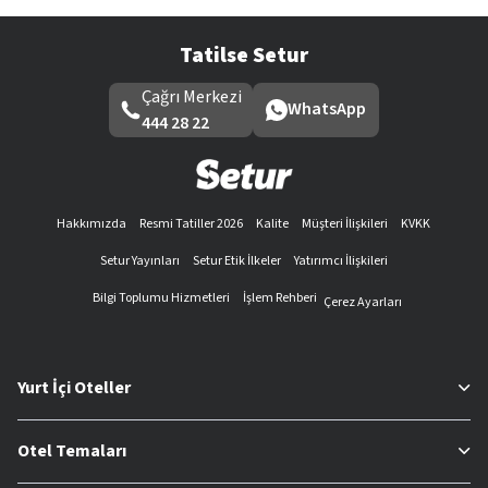
Tatilse Setur
Çağrı Merkezi
WhatsApp
444 28 22
Hakkımızda
Resmi Tatiller 2026
Kalite
Müşteri İlişkileri
KVKK
Setur Yayınları
Setur Etik İlkeler
Yatırımcı İlişkileri
Bilgi Toplumu Hizmetleri
İşlem Rehberi
Çerez Ayarları
Yurt İçi Oteller
Otel Temaları