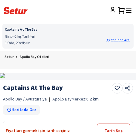
Captains At The Bay
Giriş - Çıkış Tarihleri
Yeniden Ara
1 Oda, 2 Yetişkin
Setur
Apollo Bay Otelleri
Captains At The Bay
Apollo Bay / Avusturalya
|
Apollo Bay
Merkez:
0.2
km
Haritada Gör
Fiyatları görmek için tarih seçiniz
Tarih Seç