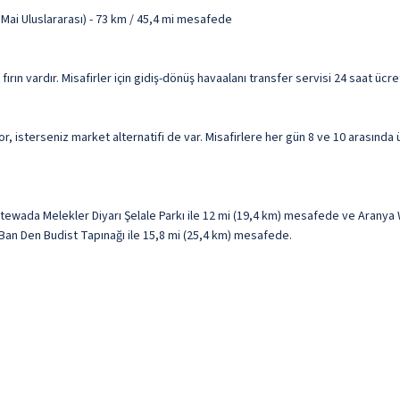
Mai Uluslararası) - 73 km / 45,4 mi mesafede
 fırın vardır. Misafirler için gidiş-dönüş havaalanı transfer servisi 24 saat ü
isterseniz market alternatifi de var. Misafirlere her gün 8 ve 10 arasında üc
wada Melekler Diyarı Şelale Parkı ile 12 mi (19,4 km) mesafede ve Aranya
ve Ban Den Budist Tapınağı ile 15,8 mi (25,4 km) mesafede.