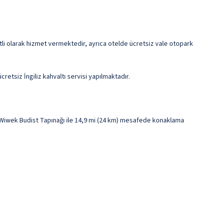
cretli olarak hizmet vermektedir, ayrıca otelde ücretsiz vale otopark
retsiz İngiliz kahvaltı servisi yapılmaktadır.
 Wiwek Budist Tapınağı ile 14,9 mi (24 km) mesafede konaklama