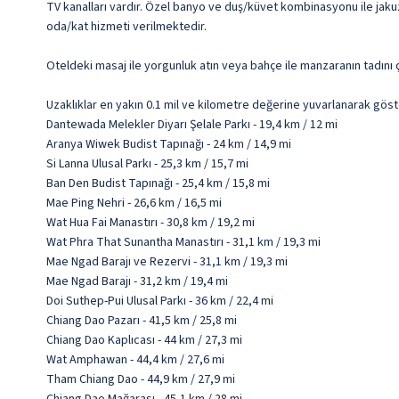
TV kanalları vardır. Özel banyo ve duş/küvet kombinasyonu ile jakuzi v
oda/kat hizmeti verilmektedir.
Oteldeki masaj ile yorgunluk atın veya bahçe ile manzaranın tadını ç
Uzaklıklar en yakın 0.1 mil ve kilometre değerine yuvarlanarak göst
Dantewada Melekler Diyarı Şelale Parkı - 19,4 km / 12 mi
Aranya Wiwek Budist Tapınağı - 24 km / 14,9 mi
Si Lanna Ulusal Parkı - 25,3 km / 15,7 mi
Ban Den Budist Tapınağı - 25,4 km / 15,8 mi
Mae Ping Nehri - 26,6 km / 16,5 mi
Wat Hua Fai Manastırı - 30,8 km / 19,2 mi
Wat Phra That Sunantha Manastırı - 31,1 km / 19,3 mi
Mae Ngad Barajı ve Rezervi - 31,1 km / 19,3 mi
Mae Ngad Barajı - 31,2 km / 19,4 mi
Doi Suthep-Pui Ulusal Parkı - 36 km / 22,4 mi
Chiang Dao Pazarı - 41,5 km / 25,8 mi
Chiang Dao Kaplıcası - 44 km / 27,3 mi
Wat Amphawan - 44,4 km / 27,6 mi
Tham Chiang Dao - 44,9 km / 27,9 mi