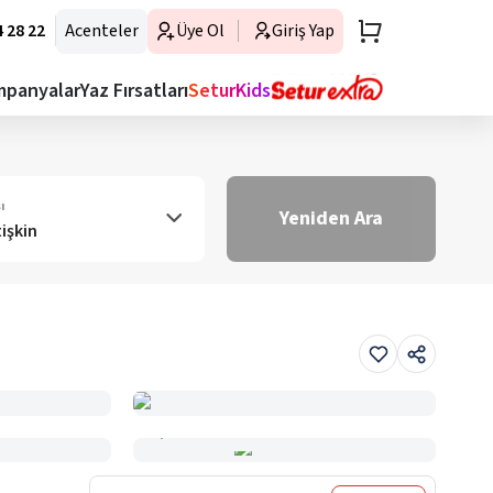
 28 22
Acenteler
Üye Ol
Giriş Yap
mpanyalar
Yaz Fırsatları
SeturKids
ı
Yeniden Ara
tişkin
Haritada Gör