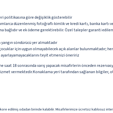
eri politikasına göre değişiklik gösterebilir
umlarca düzenlenmiş fotoğraflı kimlik ve kredi kartı, banka kartı v
na bağlıdır ve ek ödeme gerektirebilir. Özel talepler garanti edile
a yangın söndürücü yer almaktadır
çocuklar için uygun olmayabilecek açık alanlar bulunmaktadır; he
p ayarlayamayacaklarını teyit etmenizi öneririz
ne saat 18 sonrasında varış yapacak misafirlerin önceden rezervas
hizmet vermektedir.Konaklama yeri tarafından sağlanan bilgiler, oto
dekore edilmiş odadan birinde kalabilir. Misafirlerimize ücretsiz kablosuz intern