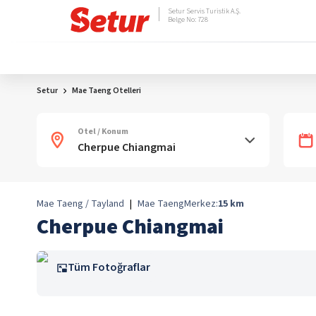
Setur Servis Turistik A.Ş.
Belge No: 728
Setur
Mae Taeng Otelleri
Otel / Konum
Mae Taeng / Tayland
|
Mae Taeng
Merkez:
15
km
Cherpue Chiangmai
Tüm Fotoğraflar