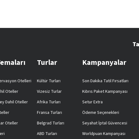
Ta
Temaları
Turlar
Kampanyalar
rvasyon Otelleri
Kültür Turları
Son Dakika Tatil Fırsatları
hil Oteller
Vizesiz Turlar
Kıbrıs Paket Kampanyası
ey Dahil Oteller
Afrika Turları
Setur Extra
teller
Fransa Turları
Ödeme Seçenekleri
ar Oteller
Belgrad Turları
Seyahat İptal Güvencesi
eri
ABD Turları
Worldpuan Kampanyası