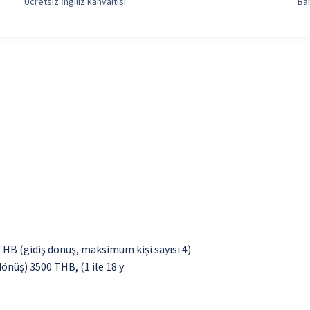
Ücretsiz İngiliz kahvaltısı
Ba
 THB (gidiş dönüş, maksimum kişi sayısı 4).
dönüş) 3500 THB, (1 ile 18 y