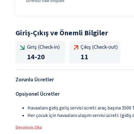
Ücretsiz vale otopark
Giriş-Çıkış ve Önemli Bilgiler
Giriş (Check-in)
Çıkış (Check-out)
14
-
20
11
Zorunlu Ücretler
Opsiyonel Ücretler
Havaalanı gidiş geliş servisi ücreti: araç başına 3500
Her çocuk için havaalanı ulaşım servisi ücreti: (gidiş 
Devamını Oku