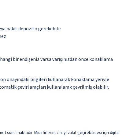
eya nakit depozito gerekebilir
mez
rhangi bir endişeniz varsa varışınızdan önce konaklama
yon onayındaki bilgileri kullanarak konaklama yeriyle
matik çeviri araçları kullanılarak çevrilmiş olabilir.
et sunulmaktadır. Misafirlerimizin iyi vakit geçirebilmesi için dijital