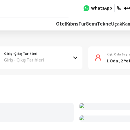
WhatsApp
444
Otel
Kıbrıs
Tur
Gemi
Tekne
Uçak
Ka
Giriş - Çıkış Tarihleri
Kişi, Oda Sayıs
Giriş - Çıkış Tarihleri
1 Oda, 2 Ye