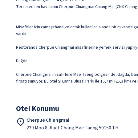
Chiang Dao Mağarası - 45,1 km / 28 mi
Tercih edilen havaalanı Cherpue Chiangmai Chiang Mai (CNX-Chiang 
Misafirler için çamaşırhane ve ortak kullanılan alanda bir mikrodalga
vardır.
Restoranda Cherpue Chiangmai misafirlerine yemek servisi yapılıyor, 
Dağda
Cherpue Chiangmai misafirlere Mae Taeng bölgesinde, dağda, Dante
fırsatı sunuyor. Bu otel Si Lanna Ulusal Parkı ile 15,7 mi (25,3 km) 
Otel Konumu
Cherpue Chiangmai
239 Moo 8, Kuet Chang Mae Taeng 50150 TH