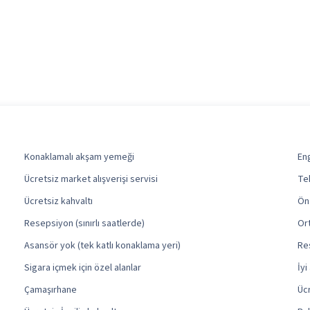
Konaklamalı akşam yemeği
Eng
Ücretsiz market alışverişi servisi
Tek
Ücretsiz kahvaltı
Ön 
Resepsiyon (sınırlı saatlerde)
Ort
Asansör yok (tek katlı konaklama yeri)
Res
Sigara içmek için özel alanlar
İyi
Çamaşırhane
Üc