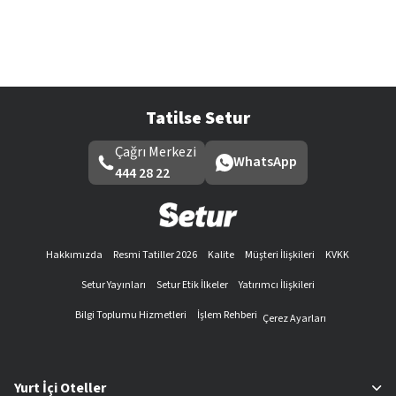
Tatilse Setur
Çağrı Merkezi
WhatsApp
444 28 22
Hakkımızda
Resmi Tatiller 2026
Kalite
Müşteri İlişkileri
KVKK
Setur Yayınları
Setur Etik İlkeler
Yatırımcı İlişkileri
Bilgi Toplumu Hizmetleri
İşlem Rehberi
Çerez Ayarları
Yurt İçi Oteller