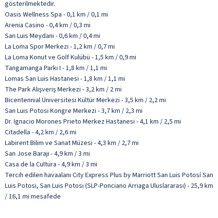
gösterilmektedir.
Oasis Wellness Spa - 0,1 km / 0,1 mi
Arenia Casino - 0,4 km / 0,3 mi
San Luis Meydanı - 0,6 km / 0,4 mi
La Loma Spor Merkezi - 1,2 km / 0,7 mi
La Loma Konut ve Golf Kulübü - 1,5 km / 0,9 mi
Tangamanga Parkı I - 1,8 km / 1,1 mi
Lomas San Luis Hastanesi - 1,8 km / 1,1 mi
The Park Alışveriş Merkezi - 3,2 km / 2 mi
Bicentennial Üniversitesi Kültür Merkezi - 3,5 km / 2,2 mi
San Luis Potosi Kongre Merkezi - 3,7 km / 2,3 mi
Dr. Ignacio Morones Prieto Merkez Hastanesi - 4,1 km / 2,5 mi
Citadella - 4,2 km / 2,6 mi
Labirent Bilim ve Sanat Müzesi - 4,3 km / 2,7 mi
San Jose Barajı - 4,9 km / 3 mi
Casa de la Cultura - 4,9 km / 3 mi
Tercih edilen havaalanı City Express Plus by Marriott San Luis Potosí San
Luis Potosi, San Luis Potosi (SLP-Ponciano Arriaga Uluslararası) - 25,9 km
/ 16,1 mi mesafede