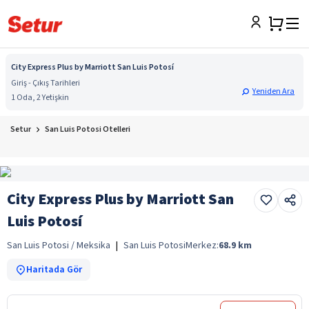
City Express Plus by Marriott San Luis Potosí
Giriş - Çıkış Tarihleri
Yeniden Ara
1 Oda, 2 Yetişkin
Setur
San Luis Potosi Otelleri
City Express Plus by Marriott San
Luis Potosí
San Luis Potosi / Meksika
|
San Luis Potosi
Merkez:
68.9
km
Haritada Gör