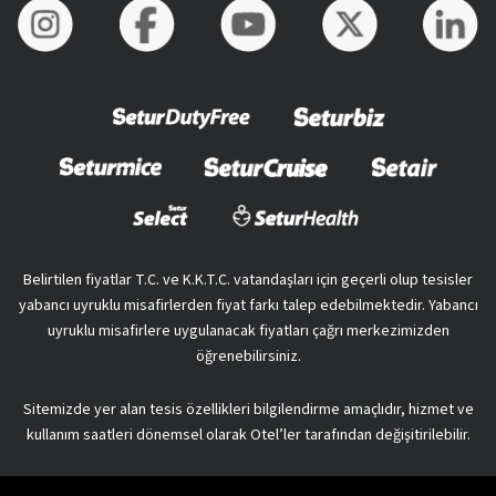
Belirtilen fiyatlar T.C. ve K.K.T.C. vatandaşları için geçerli olup tesisler
yabancı uyruklu misafirlerden fiyat farkı talep edebilmektedir. Yabancı
uyruklu misafirlere uygulanacak fiyatları çağrı merkezimizden
öğrenebilirsiniz.
Sitemizde yer alan tesis özellikleri bilgilendirme amaçlıdır, hizmet ve
kullanım saatleri dönemsel olarak Otel’ler tarafından değişitirilebilir.