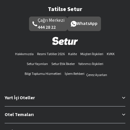
Tatilse Setur
Çağrı Merkezi
WhatsApp
444 28 22
Hakkımızda
Resmi Tatiller 2026
Kalite
Müşteri İlişkileri
KVKK
Setur Yayınları
Setur Etik İlkeler
Yatırımcı İlişkileri
Bilgi Toplumu Hizmetleri
İşlem Rehberi
Çerez Ayarları
Yurt İçi Oteller
Otel Temaları