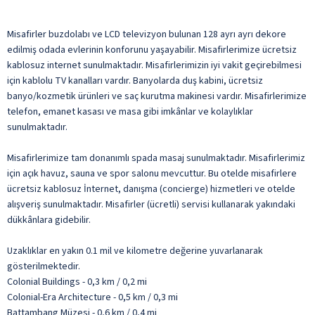
Misafirler buzdolabı ve LCD televizyon bulunan 128 ayrı ayrı dekore
edilmiş odada evlerinin konforunu yaşayabilir. Misafirlerimize ücretsiz
kablosuz internet sunulmaktadır. Misafirlerimizin iyi vakit geçirebilmesi
için kablolu TV kanalları vardır. Banyolarda duş kabini, ücretsiz
banyo/kozmetik ürünleri ve saç kurutma makinesi vardır. Misafirlerimize
telefon, emanet kasası ve masa gibi imkânlar ve kolaylıklar
sunulmaktadır.
Misafirlerimize tam donanımlı spada masaj sunulmaktadır. Misafirlerimiz
için açık havuz, sauna ve spor salonu mevcuttur. Bu otelde misafirlere
ücretsiz kablosuz İnternet, danışma (concierge) hizmetleri ve otelde
alışveriş sunulmaktadır. Misafirler (ücretli) servisi kullanarak yakındaki
dükkânlara gidebilir.
Uzaklıklar en yakın 0.1 mil ve kilometre değerine yuvarlanarak
gösterilmektedir.
Colonial Buildings - 0,3 km / 0,2 mi
Colonial-Era Architecture - 0,5 km / 0,3 mi
Battambang Müzesi - 0,6 km / 0,4 mi