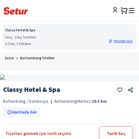
Classy Hotel & Spa
Giriş - Çıkış Tarihleri
Yeniden Ara
1 Oda, 2 Yetişkin
Setur
Battambang Otelleri
Classy Hotel & Spa
Battambang / Kamboçya
|
Battambang
Merkez:
19.3
km
Haritada Gör
Fiyatları görmek için tarih seçiniz
Tarih Seç