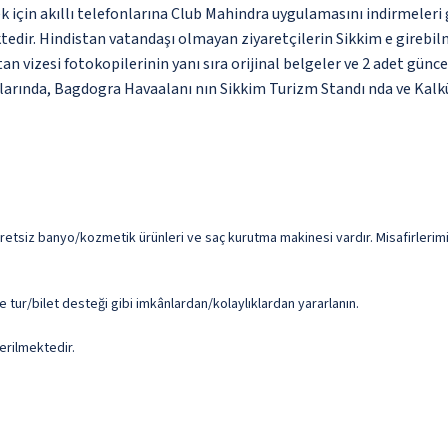
rmek için akıllı telefonlarına Club Mahindra uygulamasını indirmeler
tedir. Hindistan vatandaşı olmayan ziyaretçilerin Sikkim e girebil
tan vizesi fotokopilerinin yanı sıra orijinal belgeler ve 2 adet gün
alarında, Bagdogra Havaalanı nın Sikkim Turizm Standı nda ve Kalküt
cretsiz banyo/kozmetik ürünleri ve saç kurutma makinesi vardır. Misafirlerim
e tur/bilet desteği gibi imkânlardan/kolaylıklardan yararlanın.
erilmektedir.