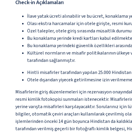
Check-in Açıklamaları
İlave yatak ücreti alınabilir ve bu ücret, konaklama y
Olası ekstra harcamalar için otele girişte, resmi kur
Özel talepler, otele giriş sırasında müsaitlik durumu
Bu konaklama yerinde kredi kartları kabul edilmekte
Bu konaklama yerindeki güvenlik özellikleri arasınd
Kültürel normların ve misafir politikalarının ülkeye
tarafından sağlanmıştır.
Hintli misafirler tarafından yapılan 25.000 Hindistan 
Otele dışarıdan yiyecek getirilmesine izin verilmeme
Misafirlerin giriş düzenlemeleri için rezervasyon onayında
resmi kimlik fotokopisi sunmaları istenecektir. Misafirler
yerine varışta misafirleri karşılayacaktır. Sorularınız içi
bilgiler, otomatik çeviri araçları kullanılarak çevrilmiş ol
işlemlerinden önceki 14 gün boyunca Hindistan da kaldıklar
tarafından verilmiş geçerli bir fotoğraflı kimlik belgesi, 