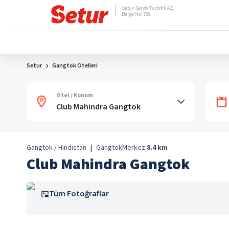
Setur Servis Turistik A.Ş.
Belge No: 728
Setur
Gangtok Otelleri
Otel / Konum
Gangtok / Hindistan
|
Gangtok
Merkez:
8.4
km
Club Mahindra Gangtok
Tüm Fotoğraflar