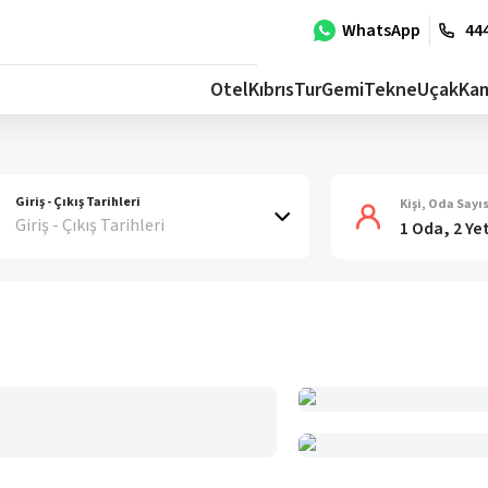
WhatsApp
444
Otel
Kıbrıs
Tur
Gemi
Tekne
Uçak
Ka
Giriş - Çıkış Tarihleri
Kişi, Oda Sayıs
Giriş - Çıkış Tarihleri
1 Oda, 2 Ye