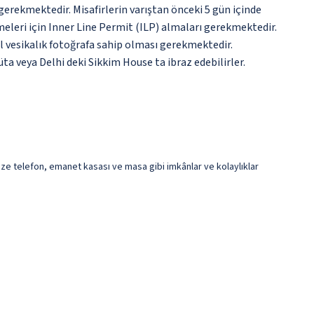
i gerekmektedir. Misafirlerin varıştan önceki 5 gün içinde
meleri için Inner Line Permit (ILP) almaları gerekmektedir.
cel vesikalık fotoğrafa sahip olması gerekmektedir.
a veya Delhi deki Sikkim House ta ibraz edebilirler.
ize telefon, emanet kasası ve masa gibi imkânlar ve kolaylıklar