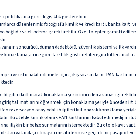
eri politikasına göre değişiklik gösterebilir
umlarca düzenlenmiş fotoğraflı kimlik ve kredi kartı, banka kartı v
na bağlıdır ve ek ödeme gerektirebilir. Özel talepler garanti edile
dir
a yangın söndürücü, duman dedektörü, güvenlik sistemi ve ilk yard
 ve konaklama yerine göre farklılık gösterebileceğini lütfen unutm
rupisi ve üstü nakit ödemeler için çıkış sırasında bir PAN kartının n
ktedir.
ki bilgileri kullanarak konaklama yerini önceden araması gereklidi
in giriş talimatlarını öğrenmek için konaklama yeriyle önceden irt
n lütfen rezervasyon onayındaki bilgileri kullanarak konaklama yeri
abilir. Bu otelde kimlik olarak PAN kartlarının kabul edilmediğini 
ına ilişkin bir belge sunmalarını istemektedir. Bu otele kayıt yap
Hindistan vatandaşı olmayan misafirlerin ise geçerli bir pasaport v