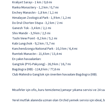
Kraliyet Sarayı - 1 km / 0,6 mi
Ranka Monastery - 1,2 km / 0,7 mi
Enchey Manastırı - 1,8 km / 1,1 mi
Himalayan Zoological Park - 1,9 km / 1,2 mi
Do Drul Chorten Stupa - 3,2 km / 2 mi
Ganesh Tok - 3,4 km / 2,1 mi
Shiv Mandir - 3,9 km / 2,5 mi
Tashi View Point - 8,2 km / 5,1 mi
Kabi Lungchok - 9,2 km / 5,7 mi
Kanchendzonga National Park - 10,3 km / 6,4 mi
Rumtek Manastırı - 21,6 km / 13,4 mi
En yakın havaalanları:
Gangtok (PYG-Pakyong) - 26,9 km / 16,7 mi
Bagdogra (IXB) - 124,8 km / 77,6 mi
Club Mahindra Gangtok için önerilen havaalanı Bagdogra (IXB).
Misafirler için ofis, kuru temizleme/çamaşır yıkama servisi ve 24 s
Yerel mutfak alanında uzman olan Orchid yemek servisi için ideal, b