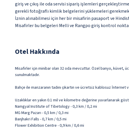
giriş ve çıkış ile oda servisi sipariş işlemleri gerçekleşti
gerekli fotoğraflı kimlik belgelerini yüklemeleri gerekmek
İznin alınabilmesi için her bir misafirin pasaport ve Hindis
Misafirler bu belgeleri Melli ve Rangpo giriş kontrol nokt
Otel Hakkında
Misafirler için minibar olan 32 oda mevcuttur. Özel banyo, küvet, ü
sunulmaktadır.
Bahçe ile manzaranın tadını çıkartın ve ücretsiz kablosuz İnternet v
Uzaklıklar en yakın 0.1 mil ve kilometre değerine yuvarlanarak göst
Namgyal Institute of Tibetology - 0,3 km / 0,2 mi
MG Marg Pazarı - 0,5 km / 0,3 mi
Banjhakri Falls - 0,7 km / 0,5 mi
Flower Exhibition Centre - 0,9 km / 0,6 mi