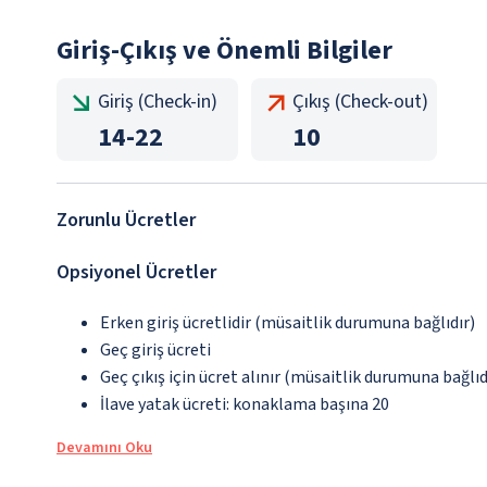
Giriş-Çıkış ve Önemli Bilgiler
Giriş (Check-in)
Çıkış (Check-out)
14
-
22
10
Zorunlu Ücretler
Opsiyonel Ücretler
Erken giriş ücretlidir (müsaitlik durumuna bağlıdır)
Geç giriş ücreti
Geç çıkış için ücret alınır (müsaitlik durumuna bağlıd
İlave yatak ücreti: konaklama başına 20
Devamını Oku