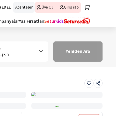
 28 22
Acenteler
Üye Ol
Giriş Yap
mpanyalar
Yaz Fırsatları
SeturKids
ı
Yeniden Ara
tişkin
Haritada Gör