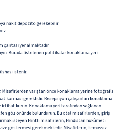
eya nakit depozito gerekebilir
mez
ım çantası yer almaktadır
ayın. Burada listelenen politikalar konaklama yeri
üshası istenir.
r. Misafirlerden varıştan önce konaklama yerine fotoğraflı
ibat kurması gereklidir. Resepsiyon çalışanları konaklama
yle irtibat kurun. Konaklama yeri tarafından sağlanan
lütfen göz önünde bulundurun. Bu otel misafirlerden, giriş
tırmak isteyen Hintli misafirlerin, Hindistan hükûmeti
e vize göstermesi gerekmektedir. Misafirlerin, temassız