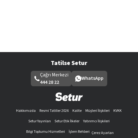
Tatilse Setur
Çağrı Merkezi
WhatsApp
444 28 22
Hakkımızda
Resmi Tatiller 2026
Kalite
Müşteri İlişkileri
KVKK
Setur Yayınları
Setur Etik İlkeler
Yatırımcı İlişkileri
Bilgi Toplumu Hizmetleri
İşlem Rehberi
Çerez Ayarları