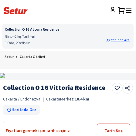
Collection O 16 Vittoria Residence
Giriş - Çıkış Tarihleri
Yeniden Ara
1 Oda, 2 Yetişkin
Setur
Cakarta Otelleri
Collection O 16 Vittoria Residence
Cakarta / Endonezya
|
Cakarta
Merkez:
10.4
km
Haritada Gör
Fiyatları görmek için tarih seçiniz
Tarih Seç