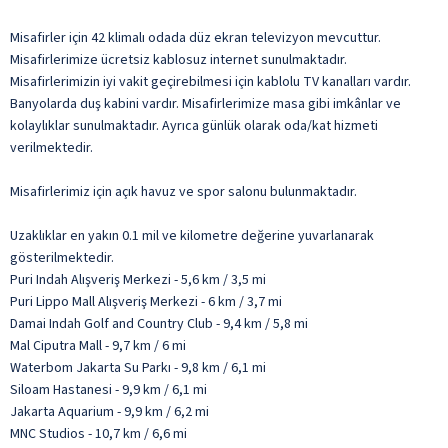
Misafirler için 42 klimalı odada düz ekran televizyon mevcuttur.
Misafirlerimize ücretsiz kablosuz internet sunulmaktadır.
Misafirlerimizin iyi vakit geçirebilmesi için kablolu TV kanalları vardır.
Banyolarda duş kabini vardır. Misafirlerimize masa gibi imkânlar ve
kolaylıklar sunulmaktadır. Ayrıca günlük olarak oda/kat hizmeti
verilmektedir.
Misafirlerimiz için açık havuz ve spor salonu bulunmaktadır.
Uzaklıklar en yakın 0.1 mil ve kilometre değerine yuvarlanarak
gösterilmektedir.
Puri Indah Alışveriş Merkezi - 5,6 km / 3,5 mi
Puri Lippo Mall Alışveriş Merkezi - 6 km / 3,7 mi
Damai Indah Golf and Country Club - 9,4 km / 5,8 mi
Mal Ciputra Mall - 9,7 km / 6 mi
Waterbom Jakarta Su Parkı - 9,8 km / 6,1 mi
Siloam Hastanesi - 9,9 km / 6,1 mi
Jakarta Aquarium - 9,9 km / 6,2 mi
MNC Studios - 10,7 km / 6,6 mi