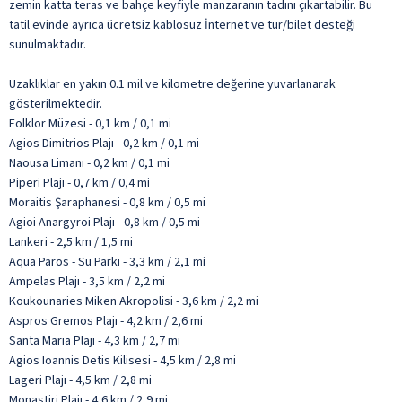
zemin katta teras ve bahçe keyfiyle manzaranın tadını çıkartabilir. Bu
tatil evinde ayrıca ücretsiz kablosuz İnternet ve tur/bilet desteği
sunulmaktadır.
Uzaklıklar en yakın 0.1 mil ve kilometre değerine yuvarlanarak
gösterilmektedir.
Folklor Müzesi - 0,1 km / 0,1 mi
Agios Dimitrios Plajı - 0,2 km / 0,1 mi
Naousa Limanı - 0,2 km / 0,1 mi
Piperi Plajı - 0,7 km / 0,4 mi
Moraitis Şaraphanesi - 0,8 km / 0,5 mi
Agioi Anargyroi Plajı - 0,8 km / 0,5 mi
Lankeri - 2,5 km / 1,5 mi
Aqua Paros - Su Parkı - 3,3 km / 2,1 mi
Ampelas Plajı - 3,5 km / 2,2 mi
Koukounaries Miken Akropolisi - 3,6 km / 2,2 mi
Aspros Gremos Plajı - 4,2 km / 2,6 mi
Santa Maria Plajı - 4,3 km / 2,7 mi
Agios Ioannis Detis Kilisesi - 4,5 km / 2,8 mi
Lageri Plajı - 4,5 km / 2,8 mi
Monastiri Plajı - 4,6 km / 2,9 mi