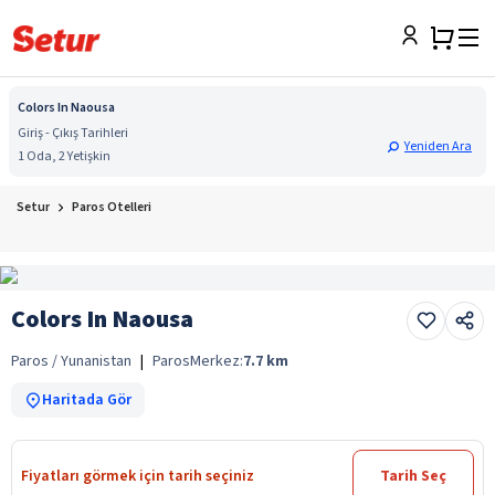
Colors In Naousa
Giriş - Çıkış Tarihleri
Yeniden Ara
1 Oda, 2 Yetişkin
Setur
Paros Otelleri
Colors In Naousa
Paros / Yunanistan
|
Paros
Merkez:
7.7
km
Haritada Gör
Fiyatları görmek için tarih seçiniz
Tarih Seç