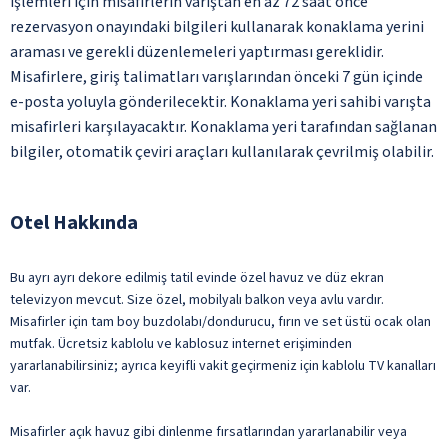
işlemleri için misafirlerin varıştan en az 72 saat önce
rezervasyon onayındaki bilgileri kullanarak konaklama yerini
araması ve gerekli düzenlemeleri yaptırması gereklidir.
Misafirlere, giriş talimatları varışlarından önceki 7 gün içinde
e-posta yoluyla gönderilecektir. Konaklama yeri sahibi varışta
misafirleri karşılayacaktır. Konaklama yeri tarafından sağlanan
bilgiler, otomatik çeviri araçları kullanılarak çevrilmiş olabilir.
Otel Hakkında
Bu ayrı ayrı dekore edilmiş tatil evinde özel havuz ve düz ekran
televizyon mevcut. Size özel, mobilyalı balkon veya avlu vardır.
Misafirler için tam boy buzdolabı/dondurucu, fırın ve set üstü ocak olan
mutfak. Ücretsiz kablolu ve kablosuz internet erişiminden
yararlanabilirsiniz; ayrıca keyifli vakit geçirmeniz için kablolu TV kanalları
var.
Misafirler açık havuz gibi dinlenme fırsatlarından yararlanabilir veya