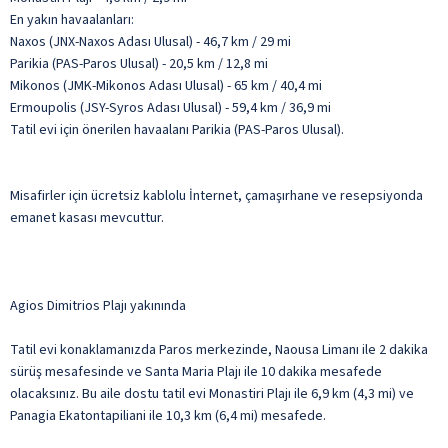
En yakın havaalanları:
Naxos (JNX-Naxos Adası Ulusal) - 46,7 km / 29 mi
Parikia (PAS-Paros Ulusal) - 20,5 km / 12,8 mi
Mikonos (JMK-Mikonos Adası Ulusal) - 65 km / 40,4 mi
Ermoupolis (JSY-Syros Adası Ulusal) - 59,4 km / 36,9 mi
Tatil evi için önerilen havaalanı Parikia (PAS-Paros Ulusal).
Misafirler için ücretsiz kablolu İnternet, çamaşırhane ve resepsiyonda
emanet kasası mevcuttur.
Agios Dimitrios Plajı yakınında
Tatil evi konaklamanızda Paros merkezinde, Naousa Limanı ile 2 dakika
sürüş mesafesinde ve Santa Maria Plajı ile 10 dakika mesafede
olacaksınız. Bu aile dostu tatil evi Monastiri Plajı ile 6,9 km (4,3 mi) ve
Panagia Ekatontapiliani ile 10,3 km (6,4 mi) mesafede.