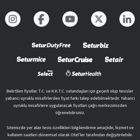
Belirtilen fiyatlar T.C. ve K.K.T.C. vatandaşları için geçerli olup tesisler
yabancı uyruklu misafirlerden fiyat farkı talep edebilmektedir. Yabancı
uyruklu misafirlere uygulanacak fiyatları çağrı merkezimizden
öğrenebilirsiniz.
Sitemizde yer alan tesis özellikleri bilgilendirme amaçlıdır, hizmet ve
kullanım saatleri dönemsel olarak Otel’ler tarafından değişitirilebilir.