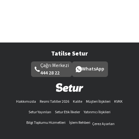
Tatilse Setur
Çağrı Merkezi
WhatsApp
444 28 22
Hakkımızda
Resmi Tatiller 2026
Kalite
Müşteri İlişkileri
KVKK
Setur Yayınları
Setur Etik İlkeler
Yatırımcı İlişkileri
Bilgi Toplumu Hizmetleri
İşlem Rehberi
Çerez Ayarları