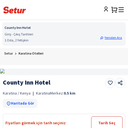
County Inn Hotel
Giriş - Çıkış Tarihleri
Yeniden Ara
1 Oda, 2 Yetişkin
Setur
Karatina Otelleri
County Inn Hotel
Karatina / Kenya
|
Karatina
Merkez:
0.5
km
Haritada Gör
Fiyatları görmek için tarih seçiniz
Tarih Seç