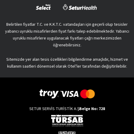
Belirtilen fiyatlar T.C. ve K.K.T.C. vatandaşları için geçerli olup tesisler
yabancı uyruklu misafirlerden fiyat farkı talep edebilmektedir. Yabancı
uyruklu misafirlere uygulanacak fiyatları çağrı merkezimizden
öğrenebilirsiniz.
Sitemizde yer alan tesis özellikleri bilgilendirme amaçlıdır, hizmet ve
kullanım saatleri dönemsel olarak Otel’ler tarafından değişitirilebilir.
SETUR SERVİS TURİSTİK A.Ş
Belge No: 728