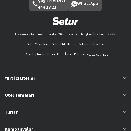
Çağrı Merkezi
WhatsApp
444 28 22
Hakkımızda
Resmi Tatiller 2026
Kalite
Müşteri İlişkileri
KVKK
Setur Yayınları
Setur Etik İlkeler
Yatırımcı İlişkileri
Bilgi Toplumu Hizmetleri
İşlem Rehberi
Çerez Ayarları
Yurt İçi Oteller
Otel Temaları
Turlar
Kampanyalar