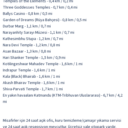
Temples of the Elements - 0,4 km / 0,2 mi
Three Goddesses Temples - 0,7 km / 0,4 mi
Ballys Casino - 0,8 km / 0,5 mi
Garden of Dreams (Rüya Bahçesi) - 0,8 km / 0,5 mi
Durbar Marg - 1,1 km / 0,7 mi
Narayanhity Sarayı Müzesi - 1,1 km / 0,7 mi
Kathesimbhu Stupa - 1,2 km / 0,7 mi
Nara Devi Temple - 1,2 km / 0,8 mi
Asan Bazaar - 1,3 km / 0,8 mi
Hari Shanker Temple - 1,5 km / 0,9 mi
Kotilingeshwar Mahadev Temple - 1,6 km / 1 mi
Indrapur Temple - 1,6 km / 1 mi
Kala (Black) Bhairab - 1,6 km / 1 mi
Akash Bhairav Temple - 1,6 km / 1 mi
Shiva-Parvati Temple - 1,7 km / 1 mi
En yakın havaalanı Katmandu (KTM-Tribhuvan Uluslararası) - 6,7 km / 4,2
mi
Misafirler için 24 saat açık ofis, kuru temizleme/çamaşır yıkama servisi
ve 24 saat açık resepsiyon mevcuttur. Ücretsiz vale otopark vardır.