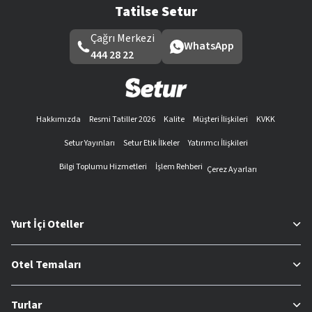
Tatilse Setur
Çağrı Merkezi
WhatsApp
444 28 22
Hakkımızda
Resmi Tatiller 2026
Kalite
Müşteri İlişkileri
KVKK
Setur Yayınları
Setur Etik İlkeler
Yatırımcı İlişkileri
Bilgi Toplumu Hizmetleri
İşlem Rehberi
Çerez Ayarları
Yurt İçi Oteller
Otel Temaları
Turlar