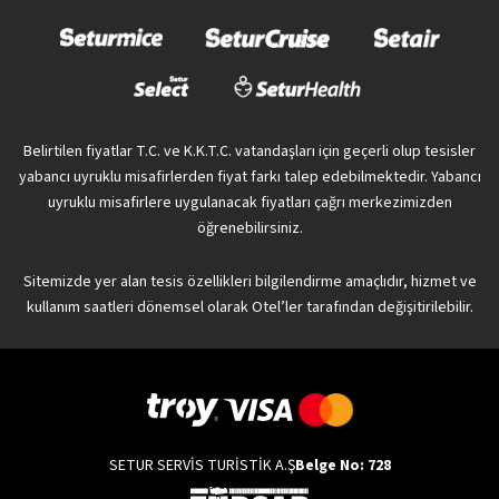
Belirtilen fiyatlar T.C. ve K.K.T.C. vatandaşları için geçerli olup tesisler
yabancı uyruklu misafirlerden fiyat farkı talep edebilmektedir. Yabancı
uyruklu misafirlere uygulanacak fiyatları çağrı merkezimizden
öğrenebilirsiniz.
Sitemizde yer alan tesis özellikleri bilgilendirme amaçlıdır, hizmet ve
kullanım saatleri dönemsel olarak Otel’ler tarafından değişitirilebilir.
SETUR SERVİS TURİSTİK A.Ş
Belge No: 728