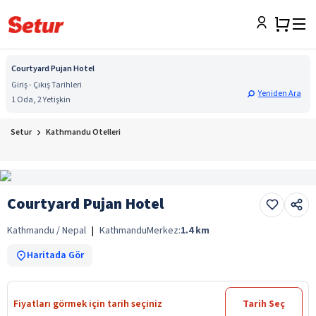
Courtyard Pujan Hotel
Giriş - Çıkış Tarihleri
Yeniden Ara
1 Oda, 2 Yetişkin
Setur
Kathmandu Otelleri
Courtyard Pujan Hotel
Kathmandu / Nepal
|
Kathmandu
Merkez:
1.4
km
Haritada Gör
Fiyatları görmek için tarih seçiniz
Tarih Seç