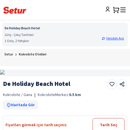
De Holiday Beach Hotel
Giriş - Çıkış Tarihleri
Yeniden Ara
1 Oda, 2 Yetişkin
Setur
Kokrobite Otelleri
De Holiday Beach Hotel
Kokrobite / Gana
|
Kokrobite
Merkez:
0.5
km
Haritada Gör
Fiyatları görmek için tarih seçiniz
Tarih Seç