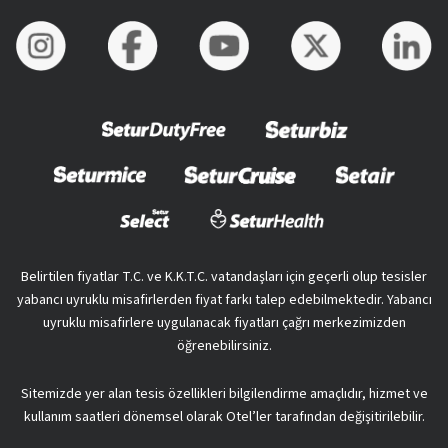
Belirtilen fiyatlar T.C. ve K.K.T.C. vatandaşları için geçerli olup tesisler
yabancı uyruklu misafirlerden fiyat farkı talep edebilmektedir. Yabancı
uyruklu misafirlere uygulanacak fiyatları çağrı merkezimizden
öğrenebilirsiniz.
Sitemizde yer alan tesis özellikleri bilgilendirme amaçlıdır, hizmet ve
kullanım saatleri dönemsel olarak Otel’ler tarafından değişitirilebilir.