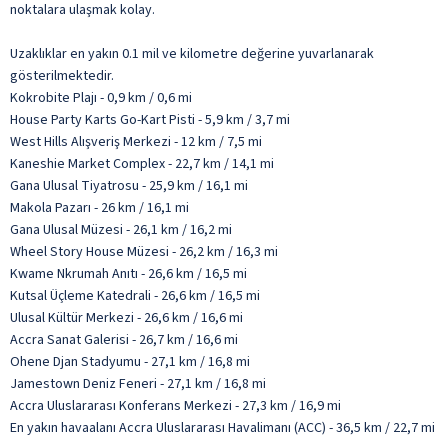
noktalara ulaşmak kolay.
Uzaklıklar en yakın 0.1 mil ve kilometre değerine yuvarlanarak
gösterilmektedir.
Kokrobite Plajı - 0,9 km / 0,6 mi
House Party Karts Go-Kart Pisti - 5,9 km / 3,7 mi
West Hills Alışveriş Merkezi - 12 km / 7,5 mi
Kaneshie Market Complex - 22,7 km / 14,1 mi
Gana Ulusal Tiyatrosu - 25,9 km / 16,1 mi
Makola Pazarı - 26 km / 16,1 mi
Gana Ulusal Müzesi - 26,1 km / 16,2 mi
Wheel Story House Müzesi - 26,2 km / 16,3 mi
Kwame Nkrumah Anıtı - 26,6 km / 16,5 mi
Kutsal Üçleme Katedrali - 26,6 km / 16,5 mi
Ulusal Kültür Merkezi - 26,6 km / 16,6 mi
Accra Sanat Galerisi - 26,7 km / 16,6 mi
Ohene Djan Stadyumu - 27,1 km / 16,8 mi
Jamestown Deniz Feneri - 27,1 km / 16,8 mi
Accra Uluslararası Konferans Merkezi - 27,3 km / 16,9 mi
En yakın havaalanı Accra Uluslararası Havalimanı (ACC) - 36,5 km / 22,7 mi