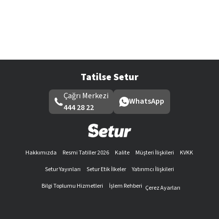
Tatilse Setur
Çağrı Merkezi
WhatsApp
444 28 22
Hakkımızda
Resmi Tatiller 2026
Kalite
Müşteri İlişkileri
KVKK
Setur Yayınları
Setur Etik İlkeler
Yatırımcı İlişkileri
Bilgi Toplumu Hizmetleri
İşlem Rehberi
Çerez Ayarları