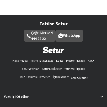
Tatilse Setur
Çağrı Merkezi
WhatsApp
444 28 22
Hakkımızda
Resmi Tatiller 2026
Kalite
Müşteri İlişkileri
KVKK
Setur Yayınları
Setur Etik İlkeler
Yatırımcı İlişkileri
Bilgi Toplumu Hizmetleri
İşlem Rehberi
Çerez Ayarları
Yurt İçi Oteller