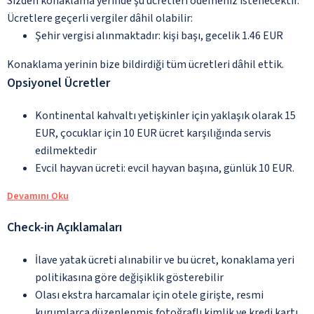
Sizden konaklama yerinde şu ücretleri ödemeniz istenecektir.
Ücretlere geçerli vergiler dâhil olabilir:
Şehir vergisi alınmaktadır: kişi başı, gecelik 1.46 EUR
Konaklama yerinin bize bildirdiği tüm ücretleri dâhil ettik.
Opsiyonel Ücretler
Kontinental kahvaltı yetişkinler için yaklaşık olarak 15
EUR, çocuklar için 10 EUR ücret karşılığında servis
edilmektedir
Evcil hayvan ücreti: evcil hayvan başına, günlük 10 EUR.
Devamını Oku
Check-in Açıklamaları
İlave yatak ücreti alınabilir ve bu ücret, konaklama yeri
politikasına göre değişiklik gösterebilir
Olası ekstra harcamalar için otele girişte, resmi
kurumlarca düzenlenmiş fotoğraflı kimlik ve kredi kartı,