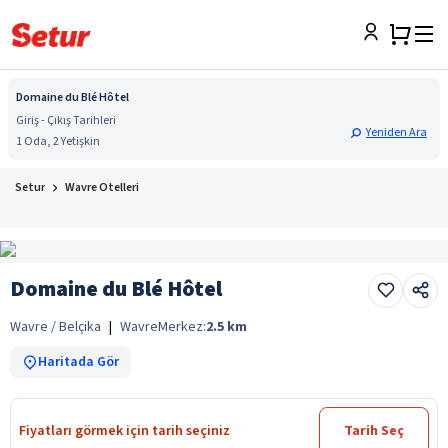
Domaine du Blé Hôtel
Giriş - Çıkış Tarihleri
Yeniden Ara
1 Oda, 2 Yetişkin
Setur
Wavre Otelleri
Domaine du Blé Hôtel
Wavre / Belçika
|
Wavre
Merkez:
2.5
km
Haritada Gör
Fiyatları görmek için tarih seçiniz
Tarih Seç