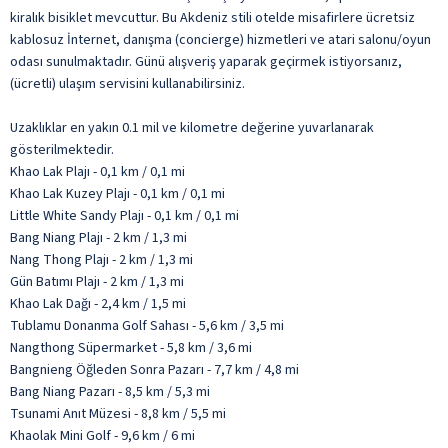
kiralık bisiklet mevcuttur. Bu Akdeniz stili otelde misafirlere ücretsiz
kablosuz İnternet, danışma (concierge) hizmetleri ve atari salonu/oyun
odası sunulmaktadır. Günü alışveriş yaparak geçirmek istiyorsanız,
(ücretli) ulaşım servisini kullanabilirsiniz.
Uzaklıklar en yakın 0.1 mil ve kilometre değerine yuvarlanarak
gösterilmektedir.
Khao Lak Plajı - 0,1 km / 0,1 mi
Khao Lak Kuzey Plajı - 0,1 km / 0,1 mi
Little White Sandy Plajı - 0,1 km / 0,1 mi
Bang Niang Plajı - 2 km / 1,3 mi
Nang Thong Plajı - 2 km / 1,3 mi
Gün Batımı Plajı - 2 km / 1,3 mi
Khao Lak Dağı - 2,4 km / 1,5 mi
Tublamu Donanma Golf Sahası - 5,6 km / 3,5 mi
Nangthong Süpermarket - 5,8 km / 3,6 mi
Bangnieng Öğleden Sonra Pazarı - 7,7 km / 4,8 mi
Bang Niang Pazarı - 8,5 km / 5,3 mi
Tsunami Anıt Müzesi - 8,8 km / 5,5 mi
Khaolak Mini Golf - 9,6 km / 6 mi