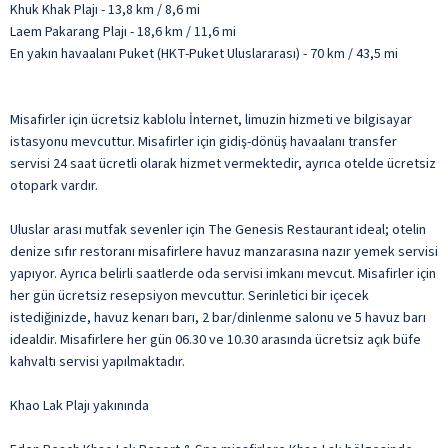
Khuk Khak Plajı - 13,8 km / 8,6 mi
Laem Pakarang Plajı - 18,6 km / 11,6 mi
En yakın havaalanı Puket (HKT-Puket Uluslararası) - 70 km / 43,5 mi
Misafirler için ücretsiz kablolu İnternet, limuzin hizmeti ve bilgisayar
istasyonu mevcuttur. Misafirler için gidiş-dönüş havaalanı transfer
servisi 24 saat ücretli olarak hizmet vermektedir, ayrıca otelde ücretsiz
otopark vardır.
Uluslar arası mutfak sevenler için The Genesis Restaurant ideal; otelin
denize sıfır restoranı misafirlere havuz manzarasına nazır yemek servisi
yapıyor. Ayrıca belirli saatlerde oda servisi imkanı mevcut. Misafirler için
her gün ücretsiz resepsiyon mevcuttur. Serinletici bir içecek
istediğinizde, havuz kenarı barı, 2 bar/dinlenme salonu ve 5 havuz barı
idealdir. Misafirlere her gün 06.30 ve 10.30 arasında ücretsiz açık büfe
kahvaltı servisi yapılmaktadır.
Khao Lak Plajı yakınında