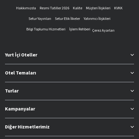
Hakkımızda
Resmi Tatiller 2026
Kalite
Müşteri İlişkileri
KVKK
Setur Yayınları
Setur Etik İlkeler
Yatırımcı İlişkileri
Bilgi Toplumu Hizmetleri
İşlem Rehberi
Çerez Ayarları
Yurt İçi Oteller
Otel Temaları
Turlar
Kampanyalar
Diğer Hizmetlerimiz