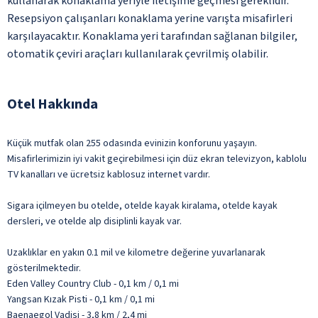
kullanarak konaklama yeriyle iletişime geçmesi gereklidir.
Resepsiyon çalışanları konaklama yerine varışta misafirleri
karşılayacaktır. Konaklama yeri tarafından sağlanan bilgiler,
otomatik çeviri araçları kullanılarak çevrilmiş olabilir.
Otel Hakkında
Küçük mutfak olan 255 odasında evinizin konforunu yaşayın.
Misafirlerimizin iyi vakit geçirebilmesi için düz ekran televizyon, kablolu
TV kanalları ve ücretsiz kablosuz internet vardır.
Sigara içilmeyen bu otelde, otelde kayak kiralama, otelde kayak
dersleri, ve otelde alp disiplinli kayak var.
Uzaklıklar en yakın 0.1 mil ve kilometre değerine yuvarlanarak
gösterilmektedir.
Eden Valley Country Club - 0,1 km / 0,1 mi
Yangsan Kızak Pisti - 0,1 km / 0,1 mi
Baenaegol Vadisi - 3,8 km / 2,4 mi