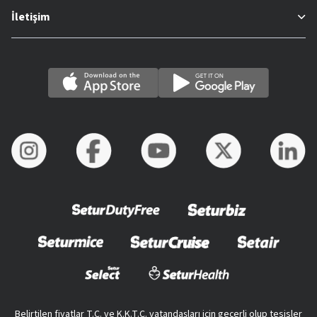
İletişim
Belirtilen fiyatlar T.C. ve K.K.T.C. vatandaşları için geçerli olup tesisler