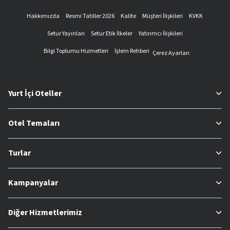
Hakkımızda
Resmi Tatiller 2026
Kalite
Müşteri İlişkileri
KVKK
Setur Yayınları
Setur Etik İlkeler
Yatırımcı İlişkileri
Bilgi Toplumu Hizmetleri
İşlem Rehberi
Çerez Ayarları
Yurt İçi Oteller
Otel Temaları
Turlar
Kampanyalar
Diğer Hizmetlerimiz