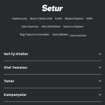
Hakkımızda
Resmi Tatiller 2026
Kalite
Müşteri İlişkileri
KVKK
Setur Yayınları
Setur Etik İlkeler
Yatırımcı İlişkileri
Bilgi Toplumu Hizmetleri
İşlem Rehberi
Çerez Ayarları
Yurt İçi Oteller
Otel Temaları
Turlar
Kampanyalar