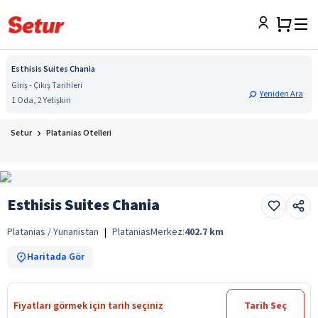
Esthisis Suites Chania
Giriş - Çıkış Tarihleri
Yeniden Ara
1 Oda, 2 Yetişkin
Setur
Platanias Otelleri
Esthisis Suites Chania
Platanias / Yunanistan
|
Platanias
Merkez:
402.7
km
Haritada Gör
Fiyatları görmek için tarih seçiniz
Tarih Seç