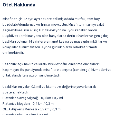
Otel Hakkında
Misafirler için 12 ayrı ayrı dekore edilmiş odada mutfak, tam boy
buzdolabı/dondurucu ve fırınlar mevcuttur. Misafirlerimizin iyi vakit
geçirebilmesi için 40 inç LED televizyon ve uydu kanalları vardır.
Duş/küvet kombinasyonu olan banyolarda derin küvetler ve geniş duş
başlıkları bulunur. Misafirlere emanet kasası ve masa gibi imkânlar ve
kolaylıklar sunulmaktadır. Ayrıca günlük olarak oda/kat hizmeti
verilmektedir.
Sezonluk açık havuz ve kiralık bisiklet dâhil dinlenme olanaklarını
kaçırmayın. Bu pansiyonda misafilere danışma (concierge) hizmetleri ve
ortak alanda televizyon sunulmaktadır.
Uzaklıklar en yakın 0.1 mil ve kilometre değerine yuvarlanarak
gösterilmektedir.
Platanias Savaş Sığınağı - 0,3 km / 0,2 mi
Platanias Meydanı - 0,4 km / 0,3 mi
OLEA Alışveriş Merkezi - 0,5 km / 0,3 mi
Platanias Plajı - 0,6 km / 0,4 mi