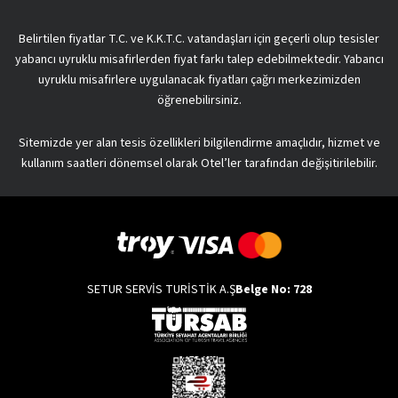
Belirtilen fiyatlar T.C. ve K.K.T.C. vatandaşları için geçerli olup tesisler
yabancı uyruklu misafirlerden fiyat farkı talep edebilmektedir. Yabancı
uyruklu misafirlere uygulanacak fiyatları çağrı merkezimizden
öğrenebilirsiniz.
Sitemizde yer alan tesis özellikleri bilgilendirme amaçlıdır, hizmet ve
kullanım saatleri dönemsel olarak Otel’ler tarafından değişitirilebilir.
SETUR SERVİS TURİSTİK A.Ş
Belge No: 728