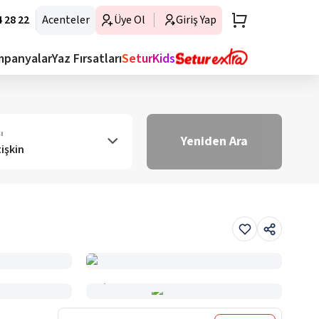
 28 22
Acenteler
Üye Ol
Giriş Yap
mpanyalar
Yaz Fırsatları
SeturKids
ı
Yeniden Ara
tişkin
Haritada Gör