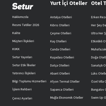
Yurt İçi Oteller
Otel 
Hakkımızda
Antalya Otelleri
Erken Reze
Resmi Tatiller 2026
Kıbrıs Otelleri
Her Şey Da
Kalite
Çeşme Otelleri
Ultra Her Ş
Müşteri İlişkileri
Kaş Otelleri
Etkinlikli O
KVKK
Cunda Otelleri
Muhafazak
Setur Yayınları
Kuşadası Otelleri
Doğa Otell
Setur Etik İlkeler
Datça Otelleri
Sanatçılı O
Yatırımcı İlişkileri
Abant Otelleri
Lüks Otell
Bilgi Toplumu Hizmetleri
Afyon Termal Oteller
Özel Villa
İşlem Rehberi
Sapanca Otelleri
Bungalov O
Muğla Ekonomik Oteller
Swim Up O
Çerez Ayarları