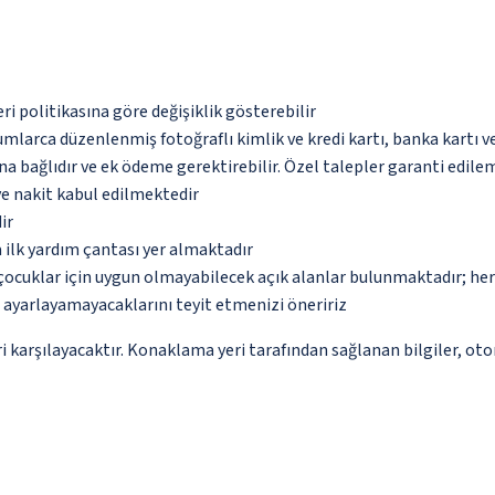
eri politikasına göre değişiklik gösterebilir
umlarca düzenlenmiş fotoğraflı kimlik ve kredi kartı, banka kartı v
na bağlıdır ve ek ödeme gerektirebilir. Özel talepler garanti edile
ve nakit kabul edilmektedir
ir
 ilk yardım çantası yer almaktadır
çocuklar için uygun olmayabilecek açık alanlar bulunmaktadır; he
p ayarlayamayacaklarını teyit etmenizi öneririz
 karşılayacaktır. Konaklama yeri tarafından sağlanan bilgiler, otoma