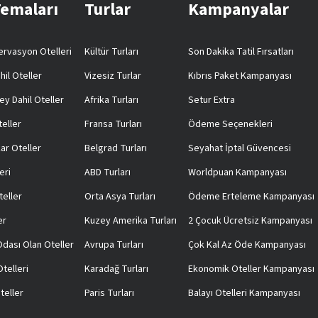
Temaları
Turlar
Kampanyalar
rvasyon Otelleri
Kültür Turları
Son Dakika Tatil Fırsatları
hil Oteller
Vizesiz Turlar
Kıbrıs Paket Kampanyası
ey Dahil Oteller
Afrika Turları
Setur Extra
teller
Fransa Turları
Ödeme Seçenekleri
ar Oteller
Belgrad Turları
Seyahat İptal Güvencesi
eri
ABD Turları
Worldpuan Kampanyası
teller
Orta Asya Turları
Ödeme Erteleme Kampanyası
er
Kuzey Amerika Turları
2 Çocuk Ücretsiz Kampanyası
 Odası Olan Oteller
Avrupa Turları
Çok Kal Az Öde Kampanyası
telleri
Karadağ Turları
Ekonomik Oteller Kampanyası
teller
Paris Turları
Balayı Otelleri Kampanyası