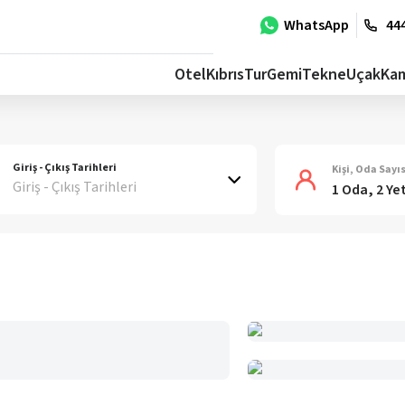
WhatsApp
444
Otel
Kıbrıs
Tur
Gemi
Tekne
Uçak
Ka
Giriş - Çıkış Tarihleri
Kişi, Oda Sayıs
Giriş - Çıkış Tarihleri
1 Oda, 2 Ye