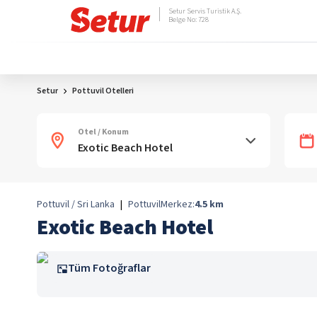
Setur Servis Turistik A.Ş.
Belge No: 728
Setur
Pottuvil Otelleri
Otel / Konum
Pottuvil / Sri Lanka
|
Pottuvil
Merkez:
4.5
km
Exotic Beach Hotel
Tüm Fotoğraflar