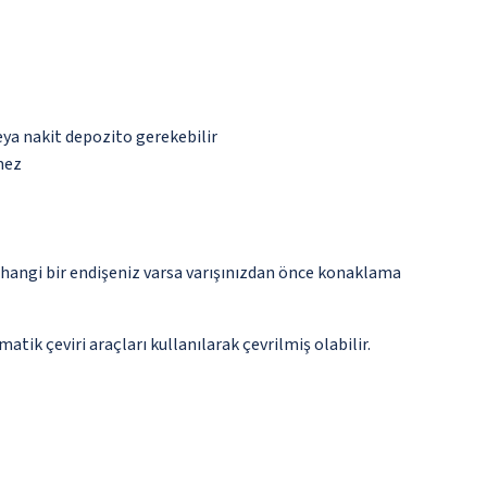
eya nakit depozito gerekebilir
mez
rhangi bir endişeniz varsa varışınızdan önce konaklama
tik çeviri araçları kullanılarak çevrilmiş olabilir.