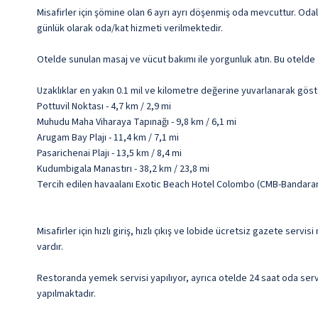
Misafirler için şömine olan 6 ayrı ayrı döşenmiş oda mevcuttur. Odal
günlük olarak oda/kat hizmeti verilmektedir.
Otelde sunulan masaj ve vücut bakımı ile yorgunluk atın. Bu otelde 
Uzaklıklar en yakın 0.1 mil ve kilometre değerine yuvarlanarak göst
Pottuvil Noktası - 4,7 km / 2,9 mi
Muhudu Maha Viharaya Tapınağı - 9,8 km / 6,1 mi
Arugam Bay Plajı - 11,4 km / 7,1 mi
Pasarichenai Plajı - 13,5 km / 8,4 mi
Kudumbigala Manastırı - 38,2 km / 23,8 mi
Tercih edilen havaalanı Exotic Beach Hotel Colombo (CMB-Bandaran
Misafirler için hızlı giriş, hızlı çıkış ve lobide ücretsiz gazete ser
vardır.
Restoranda yemek servisi yapılıyor, ayrıca otelde 24 saat oda servis
yapılmaktadır.