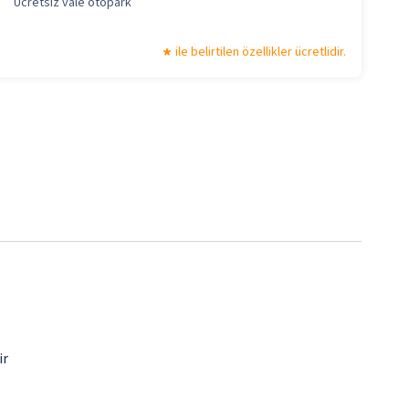
Ücretsiz vale otopark
ile belirtilen özellikler ücretlidir.
ir