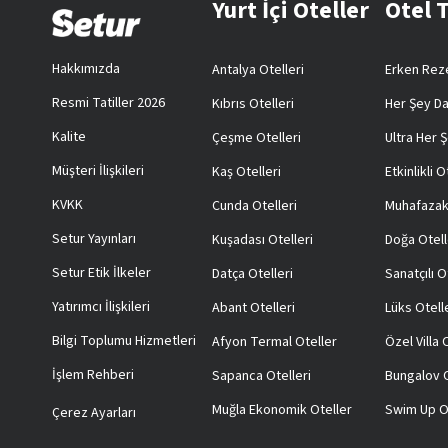
Yurt İçi Oteller
Otel 
Hakkımızda
Antalya Otelleri
Erken Reze
Resmi Tatiller 2026
Kıbrıs Otelleri
Her Şey Da
Kalite
Çeşme Otelleri
Ultra Her Ş
Müşteri İlişkileri
Kaş Otelleri
Etkinlikli O
KVKK
Cunda Otelleri
Muhafazak
Setur Yayınları
Kuşadası Otelleri
Doğa Otell
Setur Etik İlkeler
Datça Otelleri
Sanatçılı O
Yatırımcı İlişkileri
Abant Otelleri
Lüks Otell
Bilgi Toplumu Hizmetleri
Afyon Termal Oteller
Özel Villa
İşlem Rehberi
Sapanca Otelleri
Bungalov O
Muğla Ekonomik Oteller
Swim Up O
Çerez Ayarları