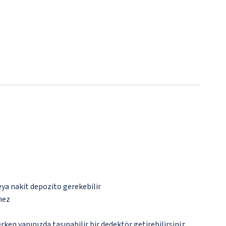
eya nakit depozito gerekebilir
mez
n yanınızda taşınabilir bir dedektör getirebilirsiniz.