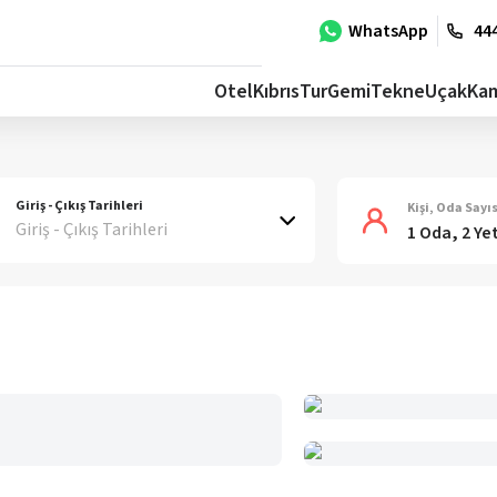
WhatsApp
444
Otel
Kıbrıs
Tur
Gemi
Tekne
Uçak
Ka
Giriş - Çıkış Tarihleri
Kişi, Oda Sayıs
Giriş - Çıkış Tarihleri
1 Oda, 2 Ye