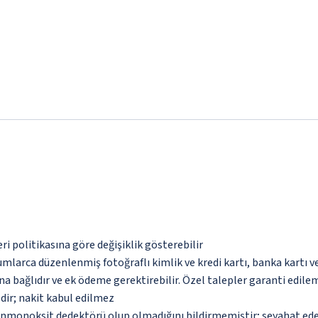
eri politikasına göre değişiklik gösterebilir
umlarca düzenlenmiş fotoğraflı kimlik ve kredi kartı, banka kartı v
na bağlıdır ve ek ödeme gerektirebilir. Özel talepler garanti edile
dir; nakit kabul edilmez
monoksit dedektörü olup olmadığını bildirmemiştir; seyahat ederke