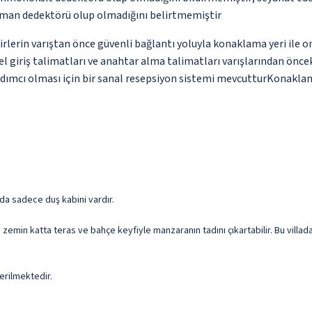
uman dedektörü olup olmadığını belirtmemiştir
erin varıştan önce güvenli bağlantı yoluyla konaklama yeri ile o
zel giriş talimatları ve anahtar alma talimatları varışlarından önc
 yardımcı olması için bir sanal resepsiyon sistemi mevcutturKonakla
oda sadece duş kabini vardır.
a zemin katta teras ve bahçe keyfiyle manzaranın tadını çıkartabilir. Bu villa
erilmektedir.