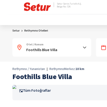
Setur Servis Turistik A.Ş.
Belge No: 728
Setur
Rethymno Otelleri
Otel / Konum
Rethymno / Yunanistan
|
Rethymno
Merkez:
10
km
Foothills Blue Villa
Tüm Fotoğraflar