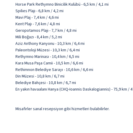
Horse Park Rethymno Binicilik Kulübü - 6,5 km / 4,1 mi
Spilies Plajı - 6,8 km / 4,2 mi
Mavi Plaj - 7,4 km / 4,6 mi
Kent Plajı - 7,6 km / 4,8 mi
Geropotamos Plajı - 7,7 km / 4,8 mi
Mili Boğazı - 8,4 km / 5,2 mi
Aziz Anthony Kanyonu - 10,3 km / 6,4 mi
Paleontoloji Müzesi - 10,3 km / 6,4 mi
Rethymno Marinası - 10,4 km / 6,5 mi
Kara Musa Paşa Camii - 10,5 km / 6,6 mi
Rethimnon Belediye Sarayı - 10,6 km / 6,6 mi
Din Müzesi - 10,8 km / 6,7 mi
Belediye Bahçesi - 10,8 km / 6,7 mi
En yakın havaalanı Hanya (CHQ-Ioannis Daskalogiannis) - 75,9 km / 4
Misafirler sanal resepsiyon gibi hizmetleri bulabilirler.