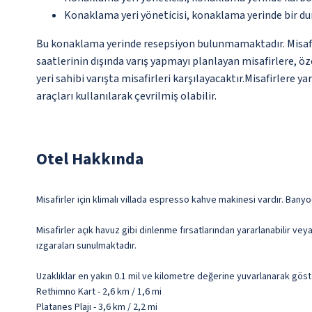
Konaklama yeri yöneticisi, konaklama yerinde bir d
Bu konaklama yerinde resepsiyon bulunmamaktadır. Misafirl
saatlerinin dışında varış yapmayı planlayan misafirlere, ö
yeri sahibi varışta misafirleri karşılayacaktır.Misafirlere
araçları kullanılarak çevrilmiş olabilir.
Otel Hakkında
Misafirler için klimalı villada espresso kahve makinesi vardır. Bany
Misafirler açık havuz gibi dinlenme fırsatlarından yararlanabilir vey
ızgaraları sunulmaktadır.
Uzaklıklar en yakın 0.1 mil ve kilometre değerine yuvarlanarak göst
Rethimno Kart - 2,6 km / 1,6 mi
Platanes Plajı - 3,6 km / 2,2 mi