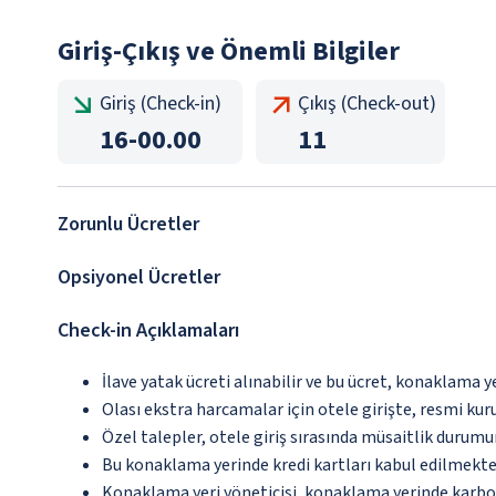
Giriş-Çıkış ve Önemli Bilgiler
Giriş (Check-in)
Çıkış (Check-out)
16
-
00.00
11
Zorunlu Ücretler
Opsiyonel Ücretler
Check-in Açıklamaları
İlave yatak ücreti alınabilir ve bu ücret, konaklama y
Olası ekstra harcamalar için otele girişte, resmi kur
Özel talepler, otele giriş sırasında müsaitlik durumu
Bu konaklama yerinde kredi kartları kabul edilmekte
Konaklama yeri yöneticisi, konaklama yerinde karbon