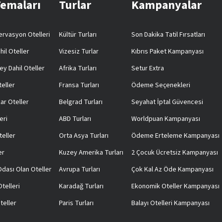
Temaları
Turlar
Kampanyalar
rvasyon Otelleri
Kültür Turları
Son Dakika Tatil Fırsatları
hil Oteller
Vizesiz Turlar
Kıbrıs Paket Kampanyası
ey Dahil Oteller
Afrika Turları
Setur Extra
teller
Fransa Turları
Ödeme Seçenekleri
ar Oteller
Belgrad Turları
Seyahat İptal Güvencesi
eri
ABD Turları
Worldpuan Kampanyası
teller
Orta Asya Turları
Ödeme Erteleme Kampanyası
er
Kuzey Amerika Turları
2 Çocuk Ücretsiz Kampanyası
 Odası Olan Oteller
Avrupa Turları
Çok Kal Az Öde Kampanyası
telleri
Karadağ Turları
Ekonomik Oteller Kampanyası
teller
Paris Turları
Balayı Otelleri Kampanyası