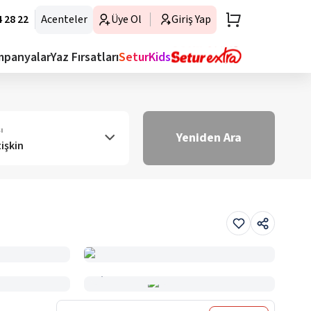
 28 22
Acenteler
Üye Ol
Giriş Yap
mpanyalar
Yaz Fırsatları
SeturKids
ı
Yeniden Ara
tişkin
Haritada Gör