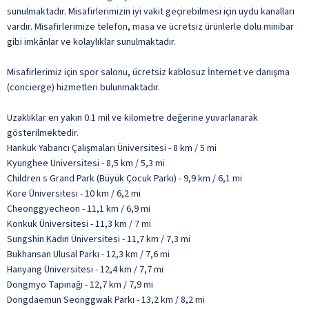
sunulmaktadır. Misafirlerimizin iyi vakit geçirebilmesi için uydu kanalları
vardır. Misafirlerimize telefon, masa ve ücretsiz ürünlerle dolu minibar
gibi imkânlar ve kolaylıklar sunulmaktadır.
Misafirlerimiz için spor salonu, ücretsiz kablosuz İnternet ve danışma
(concierge) hizmetleri bulunmaktadır.
Uzaklıklar en yakın 0.1 mil ve kilometre değerine yuvarlanarak
gösterilmektedir.
Hankuk Yabancı Çalışmaları Üniversitesi - 8 km / 5 mi
Kyunghee Üniversitesi - 8,5 km / 5,3 mi
Children s Grand Park (Büyük Çocuk Parkı) - 9,9 km / 6,1 mi
Kore Üniversitesi - 10 km / 6,2 mi
Cheonggyecheon - 11,1 km / 6,9 mi
Konkuk Üniversitesi - 11,3 km / 7 mi
Sungshin Kadın Üniversitesi - 11,7 km / 7,3 mi
Bukhansan Ulusal Parkı - 12,3 km / 7,6 mi
Hanyang Üniversitesi - 12,4 km / 7,7 mi
Dongmyo Tapınağı - 12,7 km / 7,9 mi
Dongdaemun Seonggwak Parkı - 13,2 km / 8,2 mi