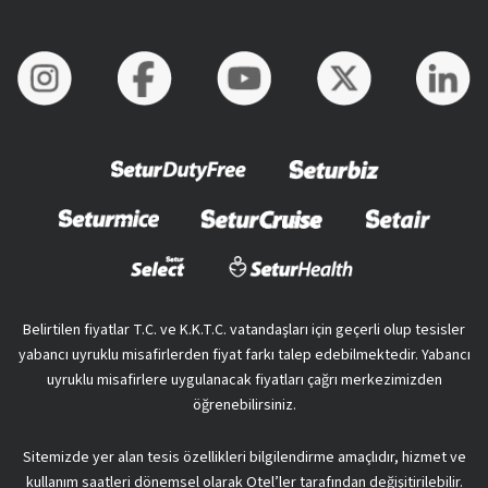
Belirtilen fiyatlar T.C. ve K.K.T.C. vatandaşları için geçerli olup tesisler
yabancı uyruklu misafirlerden fiyat farkı talep edebilmektedir. Yabancı
uyruklu misafirlere uygulanacak fiyatları çağrı merkezimizden
öğrenebilirsiniz.
Sitemizde yer alan tesis özellikleri bilgilendirme amaçlıdır, hizmet ve
kullanım saatleri dönemsel olarak Otel’ler tarafından değişitirilebilir.