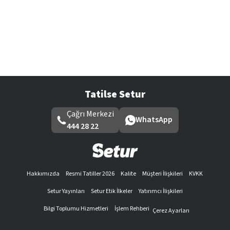
Tatilse Setur
Çağrı Merkezi
WhatsApp
444 28 22
Hakkımızda
Resmi Tatiller 2026
Kalite
Müşteri İlişkileri
KVKK
Setur Yayınları
Setur Etik İlkeler
Yatırımcı İlişkileri
Bilgi Toplumu Hizmetleri
İşlem Rehberi
Çerez Ayarları