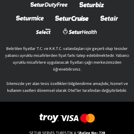
Belirtilen fiyatlar T.C. ve K.K.T.C. vatandaşları için geçerli olup tesisler
yabancı uyruklu misafirlerden fiyat farkı talep edebilmektedir. Yabancı
uyruklu misafirlere uygulanacak fiyatları çağrı merkezimizden
öğrenebilirsiniz.
Sitemizde yer alan tesis özellikleri bilgilendirme amaçlıdır, hizmet ve
kullanım saatleri dönemsel olarak Otel’ler tarafından değişitirilebilir.
SETUR SERVİS TURİSTİK A.Ş
Belge No: 728