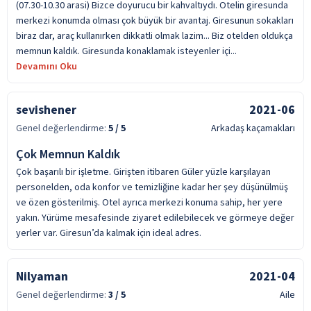
(07.30-10.30 arasi) Bizce doyurucu bir kahvaltıydı. Otelin giresunda
merkezi konumda olması çok büyük bir avantaj. Giresunun sokakları
biraz dar, araç kullanırken dikkatli olmak lazim... Biz otelden oldukça
memnun kaldık. Giresunda konaklamak isteyenler içi...
Devamını Oku
sevishener
2021-06
Genel değerlendirme:
5
/ 5
Arkadaş kaçamakları
Çok Memnun Kaldık
Çok başarılı bir işletme. Girişten itibaren Güler yüzle karşılayan
personelden, oda konfor ve temizliğine kadar her şey düşünülmüş
ve özen gösterilmiş. Otel ayrıca merkezi konuma sahip, her yere
yakın. Yürüme mesafesinde ziyaret edilebilecek ve görmeye değer
yerler var. Giresun’da kalmak için ideal adres.
Nilyaman
2021-04
Genel değerlendirme:
3
/ 5
Aile