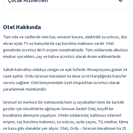
Çocuk Hizmetleri
Tesiste hizmet veren açık alan kullanımları mevsim
Engelli Rampası
koşullarına bağlıdır.
Bebek Karyolası
Evcil hayvan kabul edilmez.
Lobi
ile belirtilen özellikler ücretlidir.
Otopark
Otel Hakkında
Tekerlekli Sandalye Kullanımına Uygun
24 Saat Resepsiyon Hizmeti
Tüm oda ve süitlerde mini bar, emanet kasası, elektrikli su ısıtıcısı, düz
ekran uydu TV ve banyolarda saç kurutma makinesi vardır. Otel
Bagaj Muhafaza Odası
genelinde ücretsiz Wi-Fi erişimi sunulmaktadır. Tüm odalarında alkolsüz
Emanet Kasa
minibar içecekleri, çay ve kahve ücretsiz olarak ikram edilmektedir.
Genel Alan Wifi
Sabah kahvaltısı oldukça zengin ve açık büfedir. Resepsiyonu günün 24
Günlük Temizlik Hizmeti
saati açıktır. Ordu-Giresun Havaalanı’na ilave ücret karşılığında transfer
Hızlı Check-In / Check-Out
servisi sağlanır. Otel bünyesindeki özel otoparktan ücretsiz olarak
yararlanmak mümkündür.
Kuru Temizleme
Lobi Wifi
Giresun’un merkezi bir noktasında hem iş seyahatleri hem de turistik
geziler için misafirlerini ağırlayan Giresun Sedef Otel, keyifli bir
Vale Hizmeti
konaklama deneyimi yaşatıyor. Otelin odalarında; kablosuz internet
Wifi
erişimi, saç kurutma makinesi, su ısıtıcısı, uydu yayını, TV, minibar, klima
ile belirtilen özellikler ücretlidir.
ve kasa gibi olanaklar yer alıyor. Otel, Ordu – Giresun Havalimanı’na 25