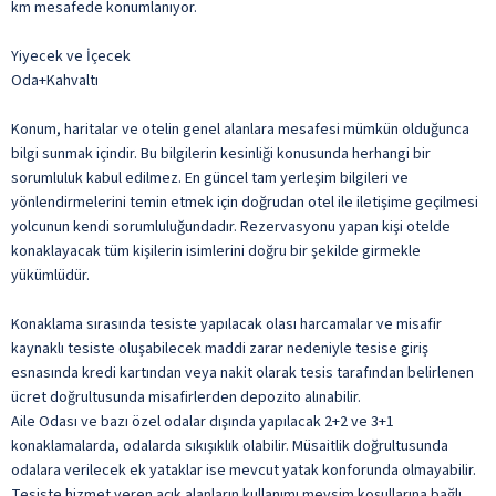
km mesafede konumlanıyor.
Yiyecek ve İçecek
Oda+Kahvaltı
Konum, haritalar ve otelin genel alanlara mesafesi mümkün olduğunca
bilgi sunmak içindir. Bu bilgilerin kesinliği konusunda herhangi bir
sorumluluk kabul edilmez. En güncel tam yerleşim bilgileri ve
yönlendirmelerini temin etmek için doğrudan otel ile iletişime geçilmesi
yolcunun kendi sorumluluğundadır. Rezervasyonu yapan kişi otelde
konaklayacak tüm kişilerin isimlerini doğru bir şekilde girmekle
yükümlüdür.
Konaklama sırasında tesiste yapılacak olası harcamalar ve misafir
kaynaklı tesiste oluşabilecek maddi zarar nedeniyle tesise giriş
esnasında kredi kartından veya nakit olarak tesis tarafından belirlenen
ücret doğrultusunda misafirlerden depozito alınabilir.
Aile Odası ve bazı özel odalar dışında yapılacak 2+2 ve 3+1
konaklamalarda, odalarda sıkışıklık olabilir. Müsaitlik doğrultusunda
odalara verilecek ek yataklar ise mevcut yatak konforunda olmayabilir.
Tesiste hizmet veren açık alanların kullanımı mevsim koşullarına bağlı.