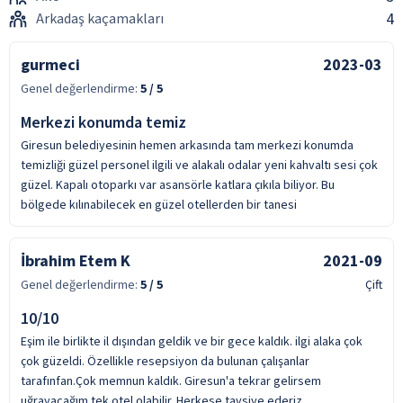
4
Arkadaş kaçamakları
gurmeci
2023-03
Genel değerlendirme:
5
/ 5
Merkezi konumda temiz
Giresun belediyesinin hemen arkasında tam merkezi konumda
temizliği güzel personel ilgili ve alakalı odalar yeni kahvaltı sesi çok
güzel. Kapalı otoparkı var asansörle katlara çıkıla biliyor. Bu
bölgede kılınabilecek en güzel otellerden bir tanesi
İbrahim Etem K
2021-09
Genel değerlendirme:
5
/ 5
Çift
10/10
Eşim ile birlikte il dışından geldik ve bir gece kaldık. ilgi alaka çok
çok güzeldi. Özellikle resepsiyon da bulunan çalışanlar
tarafınfan.Çok memnun kaldık. Giresun'a tekrar gelirsem
uğrayacağım tek otel olabilir. Herkese tavsiye ederiz.