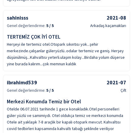
sahinisss
2021-08
Genel değerlendirme:
5
/ 5
Arkadaş kaçamakları
TERTEMİZ ÇOK İYİ OTEL
Herşeyi ile tertemiz otel.Otopark sıkıntısı yok...şehir
merkezinde.çalışanlar güleryüzlü..odalar tertemiz ve geniş. Herşey
düşünülmüş...Kahvaltısı yeterli.ulaşım kolay...Birdaha yolum düşerse
yine burada kalırım...çok memnun kaldık
ibrahimd539
2021-07
Genel değerlendirme:
5
/ 5
Çift
Merkezi Konumda Temiz bir Otel
Otelde 06.07.2021 tarihinde 1 gece konakladık.Otel personelleri
güler yüzlü ve samimiydi. Otel oldukça temiz ve merkezi konumda
Otele ait yaklaşık 7-8 araçlık bir kapalı otopark mevcut. Kahvaltısı
covid tedbirleri kapsamında kahvaltı tabağı şeklinde veriliyor