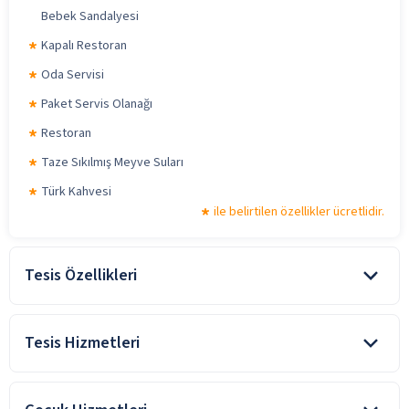
Bebek Sandalyesi
Kapalı Restoran
Oda Servisi
Paket Servis Olanağı
Restoran
Taze Sıkılmış Meyve Suları
Türk Kahvesi
ile belirtilen özellikler ücretlidir.
Tesis Özellikleri
Ekonomik Otel
Tesis Hizmetleri
Engelli Dostu
Aile Dostu
Girseun Sedef Otel odalarına giriş en erken 14:00 itibari
ile başlar, odalardan çıkış saati ise en geç 12:00’dir.
Asansör