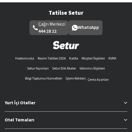
Tatilse Setur
Çağrı Merkezi
WhatsApp
444 28 22
Hakkımızda
Resmi Tatiller 2026
Kalite
Müşteri İlişkileri
KVKK
Setur Yayınları
Setur Etik İlkeler
Yatırımcı İlişkileri
Bilgi Toplumu Hizmetleri
İşlem Rehberi
Çerez Ayarları
Yurt İçi Oteller
Otel Temaları