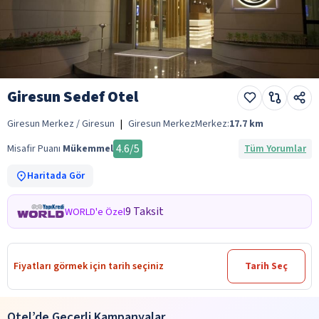
Giresun Sedef Otel
Giresun Merkez / Giresun
|
Giresun Merkez
Merkez:
17.7
km
4.6
/5
Misafir Puanı
Mükemmel
Tüm Yorumlar
Haritada Gör
9 Taksit
WORLD'e Özel
Fiyatları görmek için tarih seçiniz
Tarih Seç
Otel’de Geçerli Kampanyalar