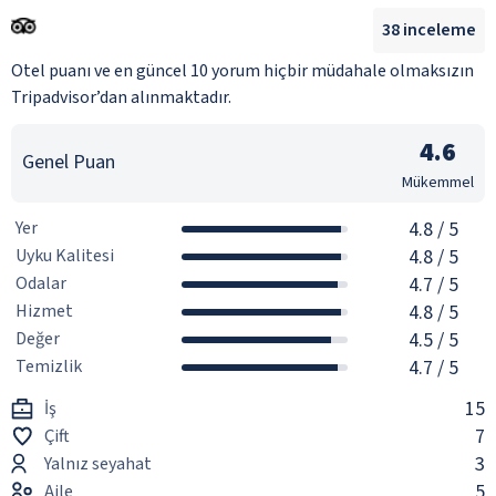
38
inceleme
Otel puanı ve en güncel 10 yorum hiçbir müdahale olmaksızın
Tripadvisor’dan alınmaktadır.
4.6
Genel Puan
Mükemmel
Yer
4.8
/ 5
Uyku Kalitesi
4.8
/ 5
Odalar
4.7
/ 5
Hizmet
4.8
/ 5
Değer
4.5
/ 5
Temizlik
4.7
/ 5
15
İş
7
Çift
3
Yalnız seyahat
5
Aile