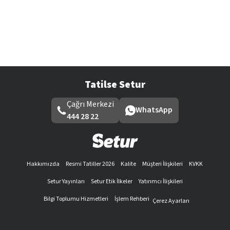
Tatilse Setur
Çağrı Merkezi
WhatsApp
444 28 22
Hakkımızda
Resmi Tatiller 2026
Kalite
Müşteri İlişkileri
KVKK
Setur Yayınları
Setur Etik İlkeler
Yatırımcı İlişkileri
Bilgi Toplumu Hizmetleri
İşlem Rehberi
Çerez Ayarları