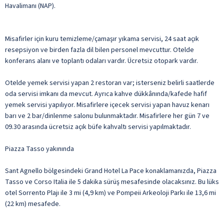
Havalimanı (NAP).
Misafirler için kuru temizleme/çamaşır yıkama servisi, 24 saat açık
resepsiyon ve birden fazla dil bilen personel mevcuttur. Otelde
konferans alanı ve toplantı odaları vardır. Ücretsiz otopark vardır.
Otelde yemek servisi yapan 2 restoran var; isterseniz belirli saatlerde
oda servisi imkanı da mevcut. Ayrıca kahve dükkânında/kafede hafif
yemek servisi yapılıyor. Misafirlere içecek servisi yapan havuz kenarı
barı ve 2 bar/dinlenme salonu bulunmaktadır. Misafirlere her gün 7 ve
09.30 arasında ücretsiz açık büfe kahvaltı servisi yapılmaktadır.
Piazza Tasso yakınında
Sant Agnello bölgesindeki Grand Hotel La Pace konaklamanızda, Piazza
Tasso ve Corso Italia ile 5 dakika sürüş mesafesinde olacaksınız. Bu lüks
otel Sorrento Plajı ile 3 mi (4,9 km) ve Pompeii Arkeoloji Parkı ile 13,6 mi
(22 km) mesafede.