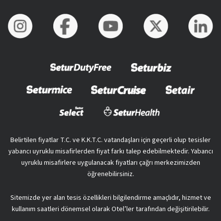
Belirtilen fiyatlar T.C. ve K.K.T.C. vatandaşları için geçerli olup tesisler
yabancı uyruklu misafirlerden fiyat farkı talep edebilmektedir. Yabancı
uyruklu misafirlere uygulanacak fiyatları çağrı merkezimizden
öğrenebilirsiniz.
Sitemizde yer alan tesis özellikleri bilgilendirme amaçlıdır, hizmet ve
kullanım saatleri dönemsel olarak Otel’ler tarafından değişitirilebilir.