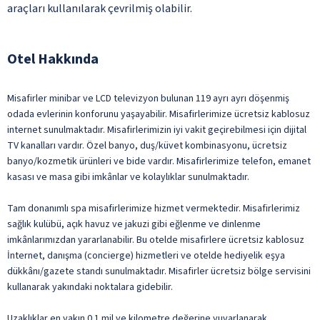
araçları kullanılarak çevrilmiş olabilir.
Otel Hakkında
Misafirler minibar ve LCD televizyon bulunan 119 ayrı ayrı döşenmiş
odada evlerinin konforunu yaşayabilir. Misafirlerimize ücretsiz kablosuz
internet sunulmaktadır. Misafirlerimizin iyi vakit geçirebilmesi için dijital
TV kanalları vardır. Özel banyo, duş/küvet kombinasyonu, ücretsiz
banyo/kozmetik ürünleri ve bide vardır. Misafirlerimize telefon, emanet
kasası ve masa gibi imkânlar ve kolaylıklar sunulmaktadır.
Tam donanımlı spa misafirlerimize hizmet vermektedir. Misafirlerimiz
sağlık kulübü, açık havuz ve jakuzi gibi eğlenme ve dinlenme
imkânlarımızdan yararlanabilir. Bu otelde misafirlere ücretsiz kablosuz
İnternet, danışma (concierge) hizmetleri ve otelde hediyelik eşya
dükkânı/gazete standı sunulmaktadır. Misafirler ücretsiz bölge servisini
kullanarak yakındaki noktalara gidebilir.
Uzaklıklar en yakın 0.1 mil ve kilometre değerine yuvarlanarak