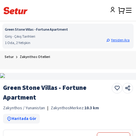
Green Stone Villas - Fortune Apartment
Giriş - Çıkış Tarihleri
Yeniden Ara
1 Oda, 2 Yetişkin
Setur
Zakynthos Otelleri
Green Stone Villas - Fortune
Apartment
Zakynthos / Yunanistan
|
Zakynthos
Merkez:
10.3
km
Haritada Gör