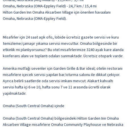
Omaha, Nebraska (OMA-Eppley Field) - 24,7 km / 15,4 mi
Hilton Garden Inn Omaha Aksarben Village için önerilen havaalanı
Omaha, Nebraska (OMA-Eppley Field).
Misafirler için 24 saat açık ofis, lobide ücretsiz gazete servisi ve kuru
temizleme/çamaşır yıkama servisi mevcuttur. Omaha bölgesinde bir
etkinlik mi planlıyorsunuz? Bu otel misafirlerimize 3240 ayak kare alanda
konferans alanı ve toplantı odaları sunmaktadır. Ücretsiz otopark vardır.
Amerika mutfağı sevenler için Garden Grille & Bar ideal; otelin restoranı
misafirlere içecek servisi yapılan bar/oturma salonu ile dikkat çekiyor.
Ayrıca belirli saatlerde oda servisi imkanı mevcut. Alakart kahvaltı
servisi hafta içi 6 ve 10, hafta sonu 7 ve 11 arasında ücretli olarak
yapılmaktadır.
Omaha (South Central Omaha) içinde
Omaha (South Central Omaha) bölgesindeki Hilton Garden Inn Omaha
Aksarben Village misafirlere Omaha Community Playhouse ve Nebraska