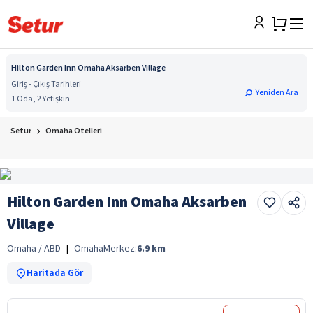
Hilton Garden Inn Omaha Aksarben Village
Giriş - Çıkış Tarihleri
Yeniden Ara
1 Oda, 2 Yetişkin
Setur
Omaha Otelleri
Hilton Garden Inn Omaha Aksarben
Village
Omaha / ABD
|
Omaha
Merkez:
6.9
km
Haritada Gör