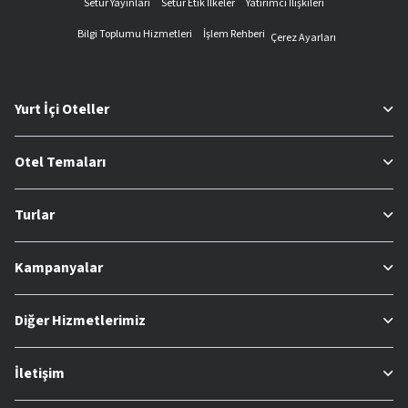
Setur Yayınları
Setur Etik İlkeler
Yatırımcı İlişkileri
Bilgi Toplumu Hizmetleri
İşlem Rehberi
Çerez Ayarları
Yurt İçi Oteller
Otel Temaları
Turlar
Kampanyalar
Diğer Hizmetlerimiz
İletişim