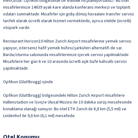
mevcuttur. Opfikon bölgesinde bir etkinlik mi planlıyorsunuz? Bu otel
misafirlerimize 14639 ayak kare alanda konferans merkezi ve toplantı
odaları sunmaktadır. Misafirler için gidiş-dönüş havaalanı transfer servisi
tarifeli olarak ücretli olarak hizmet vermektedir, ayrıca otelde (ücretli)
otopark vardır.
Restaurant Horizon10 Hilton Zurich Airport misafirlerine yemek servisi
yapıyor, isterseniz hafif yemek büfesi/şarküteri alternatifi de var.
Barda/oturma salonunda misafirlerimize içecek servisi yapılmaktadır.
Misafirlere her gün 6 ve 10 arasında ücretli açık büfe kahvaltı servisi
yapılmaktadır.
Opfikon (Glattbrugg) içinde
Opfikon (Glattbrugg) bölgesindeki Hilton Zurich Airport misafirlere
Hallenstadion ve İsviçre Ulusal Müzesi ile 10 dakika sürüş mesafesinde
konaklama olanağı sunuyor. Bu otel ETH Zurich ile 8,8 km (5,5 mil) ve
Lindenhof ile 9,8 km (6,1 mil) mesafede.
Otel Konumu