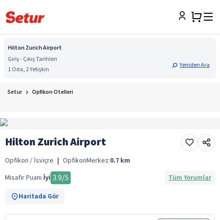
Hilton Zurich Airport
Giriş - Çıkış Tarihleri
Yeniden Ara
1 Oda, 2 Yetişkin
Setur
Opfikon Otelleri
Hilton Zurich Airport
Opfikon / İsviçre
|
Opfikon
Merkez:
0.7
km
3.9
/5
Misafir Puanı
İyi
Tüm Yorumlar
Haritada Gör