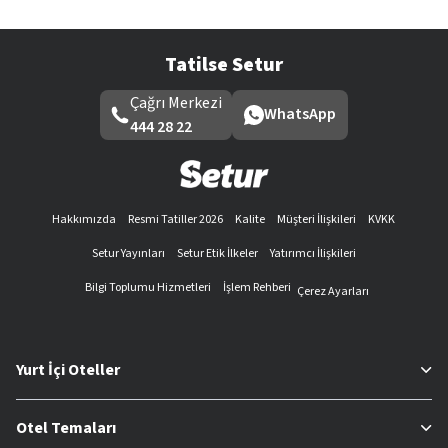
Tatilse Setur
Çağrı Merkezi
WhatsApp
444 28 22
Hakkımızda
Resmi Tatiller 2026
Kalite
Müşteri İlişkileri
KVKK
Setur Yayınları
Setur Etik İlkeler
Yatırımcı İlişkileri
Bilgi Toplumu Hizmetleri
İşlem Rehberi
Çerez Ayarları
Yurt İçi Oteller
Otel Temaları