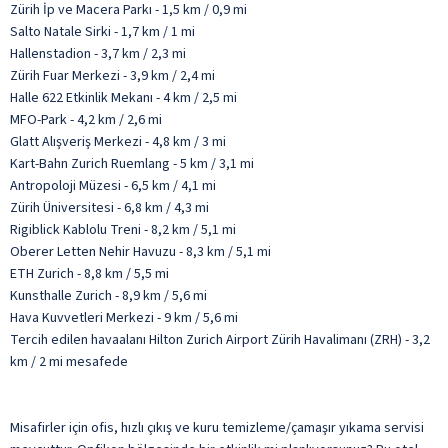
Zürih İp ve Macera Parkı - 1,5 km / 0,9 mi
Salto Natale Sirki - 1,7 km / 1 mi
Hallenstadion - 3,7 km / 2,3 mi
Zürih Fuar Merkezi - 3,9 km / 2,4 mi
Halle 622 Etkinlik Mekanı - 4 km / 2,5 mi
MFO-Park - 4,2 km / 2,6 mi
Glatt Alışveriş Merkezi - 4,8 km / 3 mi
Kart-Bahn Zurich Ruemlang - 5 km / 3,1 mi
Antropoloji Müzesi - 6,5 km / 4,1 mi
Zürih Üniversitesi - 6,8 km / 4,3 mi
Rigiblick Kablolu Treni - 8,2 km / 5,1 mi
Oberer Letten Nehir Havuzu - 8,3 km / 5,1 mi
ETH Zurich - 8,8 km / 5,5 mi
Kunsthalle Zurich - 8,9 km / 5,6 mi
Hava Kuvvetleri Merkezi - 9 km / 5,6 mi
Tercih edilen havaalanı Hilton Zurich Airport Zürih Havalimanı (ZRH) - 3,2
km / 2 mi mesafede
Misafirler için ofis, hızlı çıkış ve kuru temizleme/çamaşır yıkama servisi