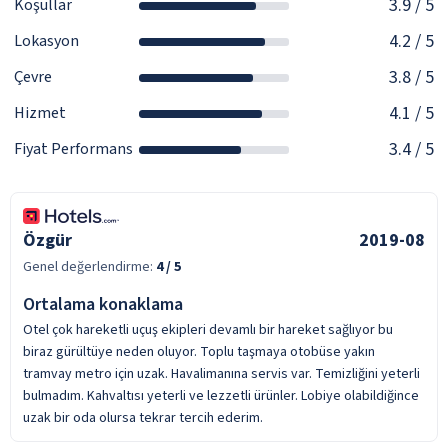
3.9
/ 5
Koşullar
4.2
/ 5
Lokasyon
3.8
/ 5
Çevre
4.1
/ 5
Hizmet
3.4
/ 5
Fiyat Performans
Özgür
2019-08
Genel değerlendirme:
4
/ 5
Ortalama konaklama
Otel çok hareketli uçuş ekipleri devamlı bir hareket sağlıyor bu
biraz gürültüye neden oluyor. Toplu taşmaya otobüse yakın
tramvay metro için uzak. Havalimanına servis var. Temizliğini yeterli
bulmadım. Kahvaltısı yeterli ve lezzetli ürünler. Lobiye olabildiğince
uzak bir oda olursa tekrar tercih ederim.