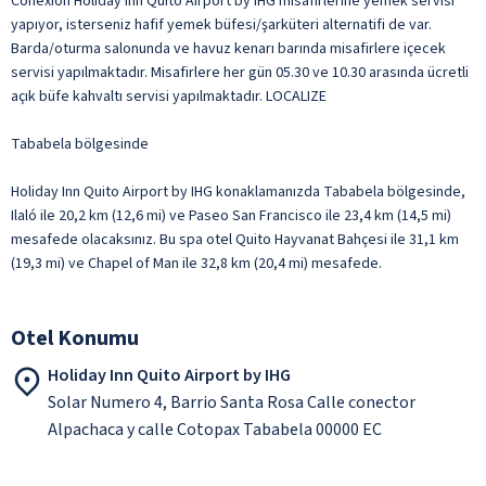
Conexion Holiday Inn Quito Airport by IHG misafirlerine yemek servisi
yapıyor, isterseniz hafif yemek büfesi/şarküteri alternatifi de var.
Barda/oturma salonunda ve havuz kenarı barında misafirlere içecek
servisi yapılmaktadır. Misafirlere her gün 05.30 ve 10.30 arasında ücretli
açık büfe kahvaltı servisi yapılmaktadır. LOCALIZE
Tababela bölgesinde
Holiday Inn Quito Airport by IHG konaklamanızda Tababela bölgesinde,
Ilaló ile 20,2 km (12,6 mi) ve Paseo San Francisco ile 23,4 km (14,5 mi)
mesafede olacaksınız. Bu spa otel Quito Hayvanat Bahçesi ile 31,1 km
(19,3 mi) ve Chapel of Man ile 32,8 km (20,4 mi) mesafede.
Otel Konumu
Holiday Inn Quito Airport by IHG
Solar Numero 4, Barrio Santa Rosa Calle conector
Alpachaca y calle Cotopax Tababela 00000 EC