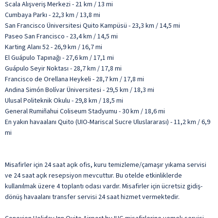
Scala Alışveriş Merkezi - 21 km / 13 mi
Cumbaya Parkı - 22,3 km / 13,8 mi
San Francisco Üniversitesi Quito Kampüsü - 23,3 km / 14,5 mi
Paseo San Francisco - 23,4 km / 14,5 mi
Karting Alanı 52 - 26,9 km / 16,7 mi
El Guápulo Tapınağı - 27,6 km / 17,1 mi
Guápulo Seyir Noktası - 28,7 km / 17,8 mi
Francisco de Orellana Heykeli - 28,7 km / 17,8 mi
Andina Simón Bolívar Üniversitesi - 29,5 km / 18,3 mi
Ulusal Politeknik Okulu - 29,8 km / 18,5 mi
General Rumiñahui Coliseum Stadyumu - 30 km / 18,6 mi
En yakın havaalanı Quito (UIO-Mariscal Sucre Uluslararası) - 11,2 km / 6,9
mi
Misafirler için 24 saat açık ofis, kuru temizleme/çamaşır yıkama servisi
ve 24 saat açık resepsiyon mevcuttur. Bu otelde etkinliklerde
kullanılmak üzere 4 toplantı odası vardır. Misafirler için ücretsiz gidiş-
dönüş havaalanı transfer servisi 24 saat hizmet vermektedir.