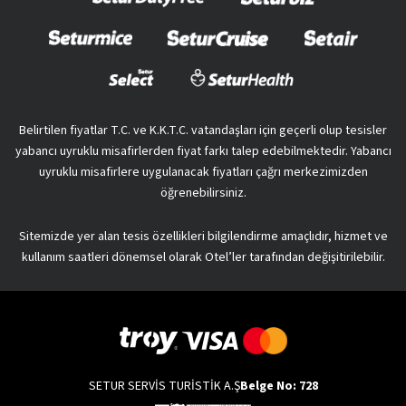
Belirtilen fiyatlar T.C. ve K.K.T.C. vatandaşları için geçerli olup tesisler
yabancı uyruklu misafirlerden fiyat farkı talep edebilmektedir. Yabancı
uyruklu misafirlere uygulanacak fiyatları çağrı merkezimizden
öğrenebilirsiniz.
Sitemizde yer alan tesis özellikleri bilgilendirme amaçlıdır, hizmet ve
kullanım saatleri dönemsel olarak Otel’ler tarafından değişitirilebilir.
SETUR SERVİS TURİSTİK A.Ş
Belge No: 728