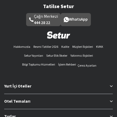
Tatilse Setur
Çağrı Merkezi
WhatsApp
444 28 22
Hakkımızda
Resmi Tatiller 2026
Kalite
Müşteri İlişkileri
KVKK
Setur Yayınları
Setur Etik İlkeler
Yatırımcı İlişkileri
Bilgi Toplumu Hizmetleri
İşlem Rehberi
Çerez Ayarları
Yurt İçi Oteller
Otel Temaları
Turlar