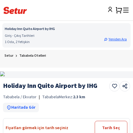
Holiday Inn Quito Airport by IHG
Giriş - Çıkış Tarihleri
Yeniden Ara
1 Oda, 2 Yetişkin
Setur
Tababela Otelleri
Holiday Inn Quito Airport by IHG
Tababela / Ekvator
|
Tababela
Merkez:
2.3
km
Haritada Gör
Fiyatları görmek için tarih seçiniz
Tarih Seç