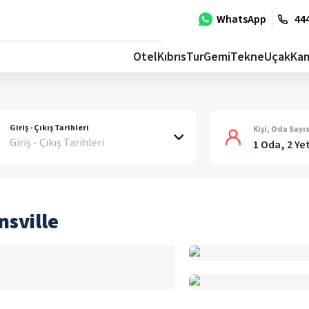
WhatsApp
444
Otel
Kıbrıs
Tur
Gemi
Tekne
Uçak
Ka
Giriş - Çıkış Tarihleri
Kişi, Oda Sayıs
Giriş - Çıkış Tarihleri
1 Oda, 2 Ye
nsville