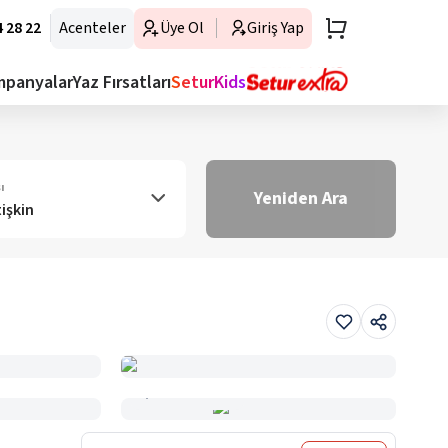
 28 22
Acenteler
Üye Ol
Giriş Yap
mpanyalar
Yaz Fırsatları
SeturKids
ı
Yeniden Ara
tişkin
Haritada Gör