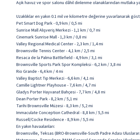
Açık havuz ve spor salonu dâhil dinlenme olanaklarından mutlaka yar
Uzaklıklar en yakın 0.1 mil ve kilometre değerine yuvarlanarak göst
Pet Smart Dog Park - 0,9 km / 0,5 mi
Sunrise Mall Alışveriş Merkezi - 1,1 km / 0,7 mi
Cinemark Sunrise Mall - 1,3 km / 0,8 mi
Valley Regional Medical Center - 2,3 km / 1,4 mi
Brownsville Tennis Center - 4,1 km / 2,5 mi
Resaca de la Palma Battlefield - 4,9 km / 3,1 mi
Brownsville Sports Park Spor Kompleksi - 6,2 km / 3,8 mi
Rio Grande - 6,4 km / 4 mi
Valley Baptist Tıp Merkezi - 6,6 km / 4,1 mi
Camille Lightner Playhouse - 7,6 km / 4,7 mi
Gladys Porter Hayvanat Bahçesi - 7,7 km / 4,8 mi
Dean Porter Park - 8,2 km / 5,1 mi
Tarihi Brownsville Müzesi - 8,3 km / 5,2 mi
Immaculate Conception Cathedral - 8,8 km / 5,5 mi
Russell/Cocke Residence - 8,9 km / 5,5 mi
En yakın havaalanları:
Brownsville, Teksas (BRO-Brownsville-South Padre Adası Uluslararas