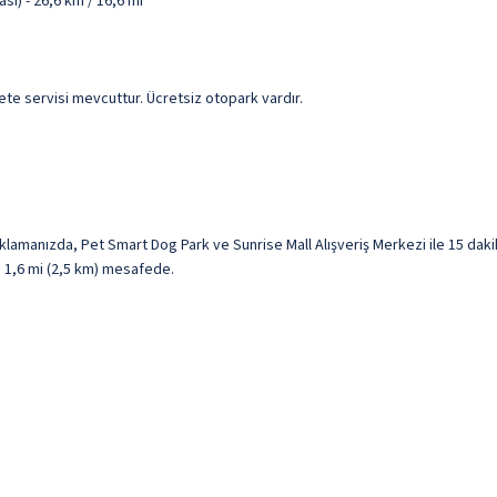
) - 26,6 km / 16,6 mi
zete servisi mevcuttur. Ücretsiz otopark vardır.
lamanızda, Pet Smart Dog Park ve Sunrise Mall Alışveriş Merkezi ile 15 da
le 1,6 mi (2,5 km) mesafede.