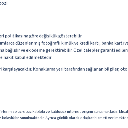
epozi
eri politikasına göre değişiklik gösterebilir
umlarca düzenlenmiş fotoğraflı kimlik ve kredi kartı, banka kartı v
na bağlıdır ve ek ödeme gerektirebilir. Özel talepler garanti edile
ve nakit kabul edilmektedir
 karşılayacaktır. Konaklama yeri tarafından sağlanan bilgiler, otoma
lerimize ücretsiz kablolu ve kablosuz internet erişimi sunulmaktadır. Misafirl
kolaylıklar sunulmaktadır. Ayrıca günlük olarak oda/kat hizmeti verilmekted