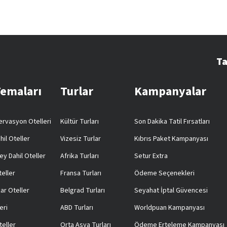
Ta
Temaları
Turlar
Kampanyalar
rvasyon Otelleri
Kültür Turları
Son Dakika Tatil Fırsatları
hil Oteller
Vizesiz Turlar
Kıbrıs Paket Kampanyası
ey Dahil Oteller
Afrika Turları
Setur Extra
teller
Fransa Turları
Ödeme Seçenekleri
ar Oteller
Belgrad Turları
Seyahat İptal Güvencesi
eri
ABD Turları
Worldpuan Kampanyası
teller
Orta Asya Turları
Ödeme Erteleme Kampanyası