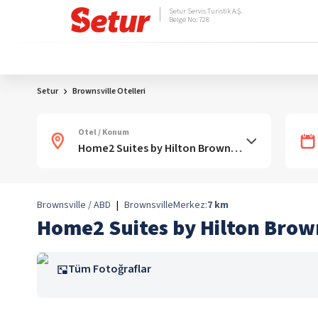
Setur Servis Turistik A.Ş.
Belge No: 728
Setur
Brownsville Otelleri
Otel / Konum
Brownsville / ABD
|
Brownsville
Merkez:
7
km
Home2 Suites by Hilton Brow
Tüm Fotoğraflar