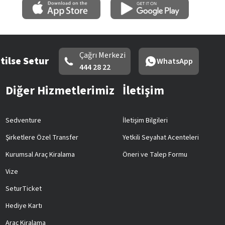
Çağrı Merkezi
tilse Setur
WhatsApp
444 28 22
Diğer Hizmetlerimiz
İletişim
Sedventure
İletişim Bilgileri
Şirketlere Özel Transfer
Yetkili Seyahat Acenteleri
Kurumsal Araç Kiralama
Öneri ve Talep Formu
Vize
SeturTicket
Hediye Kartı
Araç Kiralama