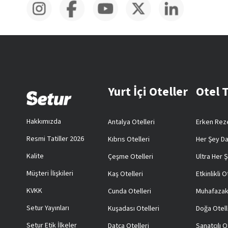
Yurt İçi Oteller
Otel 
Hakkımızda
Antalya Otelleri
Erken Reze
Resmi Tatiller 2026
Kıbrıs Otelleri
Her Şey Da
Kalite
Çeşme Otelleri
Ultra Her Ş
Müşteri İlişkileri
Kaş Otelleri
Etkinlikli O
KVKK
Cunda Otelleri
Muhafazak
Setur Yayınları
Kuşadası Otelleri
Doğa Otell
Setur Etik İlkeler
Datça Otelleri
Sanatçılı O