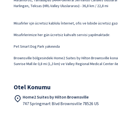
Matamoros, Tamaulipas (MAM-General Servando Canales Uluslararası
Harlingen, Teksas (HRL-Valley Uluslararası) - 36,8 km / 22,8 mi
Misafirler için ücretsiz kablolu İnternet, ofis ve lobide ücretsiz ga
Misafirlerimize her gün ücretsiz kahvaltı servisi yapılmaktadır.
Pet Smart Dog Park yakınında
Brownsville bölgesindeki Home2 Suites by Hilton Brownsville konak
Sunrise Mall ile 0,8 mi (1,3 km) ve Valley Regional Medical Center i
Otel Konumu
Home2 Suites by Hilton Brownsville
747 Springmart Blvd Brownsville 78526 US