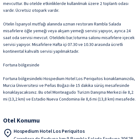
mevcuttur. Bu otelde etkinliklerde kullanılmak üzere 2 toplantı odası
vardır. Ücretsiz otopark vardır.
Otelin İspanyol mutfağı alanında uzman restoranı Rambla Salada
misafirlere öğle yemeği veya akşam yemeği servisi yapıyor, ayrıca 24
saat oda servisi mevcut. Oteldeki bar/oturma salonu misafirlere içecek
servisi yapıyor. Misafirlere Hafta içi 07.30 ve 10.30 arasında ücretli
kontinental kahvaltı servisi yapılmaktadır.
Fortuna bölgesinde
Fortuna bölgesindeki Hospedium Hotel Los Periquitos konaklamanızda,
Murcia Üniversitesi ve Peñas Boğazı ile 15 dakika sürüş mesafesinde
konaklayacaksınız. Bu otel Monteagudo Turizm Danışma Merkezi ile 8,2
mi (13,2 km) ve Estadio Nueva Condomina ile 8,6 mi (13,8 km) mesafede.
Otel Konumu
Hospedium Hotel Los Periquitos
Carretera de Fortuna km 9 Rambla Salada Fortuna 30628