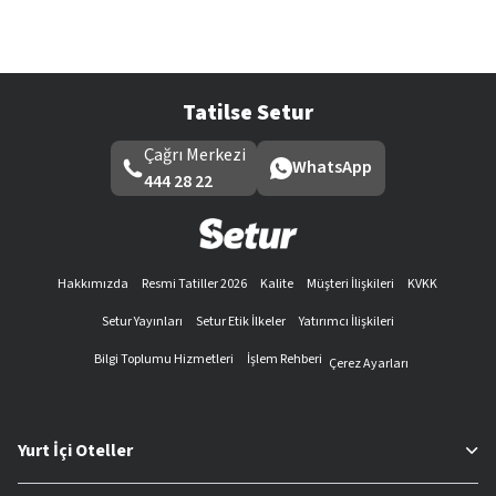
Tatilse Setur
Çağrı Merkezi
WhatsApp
444 28 22
Hakkımızda
Resmi Tatiller 2026
Kalite
Müşteri İlişkileri
KVKK
Setur Yayınları
Setur Etik İlkeler
Yatırımcı İlişkileri
Bilgi Toplumu Hizmetleri
İşlem Rehberi
Çerez Ayarları
Yurt İçi Oteller