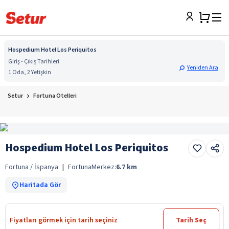
Hospedium Hotel Los Periquitos
Giriş - Çıkış Tarihleri
Yeniden Ara
1 Oda, 2 Yetişkin
Setur
Fortuna Otelleri
Hospedium Hotel Los Periquitos
Fortuna / İspanya
|
Fortuna
Merkez:
6.7
km
Haritada Gör
Fiyatları görmek için tarih seçiniz
Tarih Seç