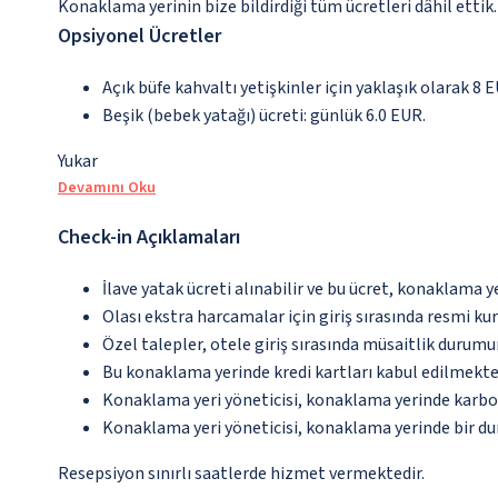
Konaklama yerinin bize bildirdiği tüm ücretleri dâhil ettik.
Opsiyonel Ücretler
Açık büfe kahvaltı yetişkinler için yaklaşık olarak 8 
Beşik (bebek yatağı) ücreti: günlük 6.0 EUR.
Yukar
Devamını Oku
Check-in Açıklamaları
İlave yatak ücreti alınabilir ve bu ücret, konaklama y
Olası ekstra harcamalar için giriş sırasında resmi k
Özel talepler, otele giriş sırasında müsaitlik durumu
Bu konaklama yerinde kredi kartları kabul edilmekte
Konaklama yeri yöneticisi, konaklama yerinde karbon
Konaklama yeri yöneticisi, konaklama yerinde bir d
Resepsiyon sınırlı saatlerde hizmet vermektedir.