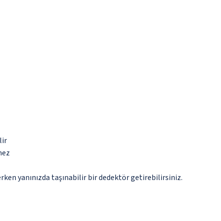
lir
mez
n yanınızda taşınabilir bir dedektör getirebilirsiniz.