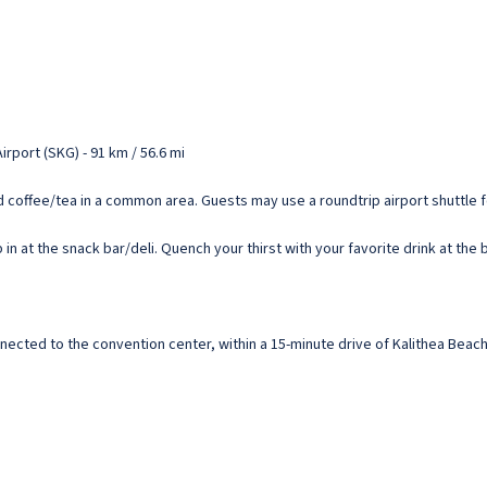
rport (SKG) - 91 km / 56.6 mi
 coffee/tea in a common area. Guests may use a roundtrip airport shuttle fo
in at the snack bar/deli. Quench your thirst with your favorite drink at the 
nected to the convention center, within a 15-minute drive of Kalithea Beach 