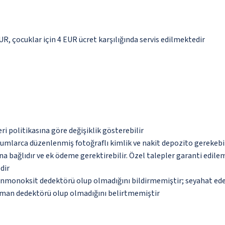
EUR, çocuklar için 4 EUR ücret karşılığında servis edilmektedir
eri politikasına göre değişiklik gösterebilir
urumlarca düzenlenmiş fotoğraflı kimlik ve nakit depozito gerekebi
na bağlıdır ve ek ödeme gerektirebilir. Özel talepler garanti edile
dir
monoksit dedektörü olup olmadığını bildirmemiştir; seyahat ederke
uman dedektörü olup olmadığını belirtmemiştir