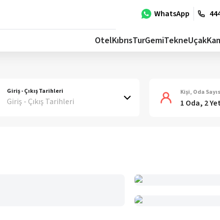
WhatsApp
444
Otel
Kıbrıs
Tur
Gemi
Tekne
Uçak
Ka
Giriş - Çıkış Tarihleri
Kişi, Oda Sayıs
Giriş - Çıkış Tarihleri
1 Oda, 2 Ye