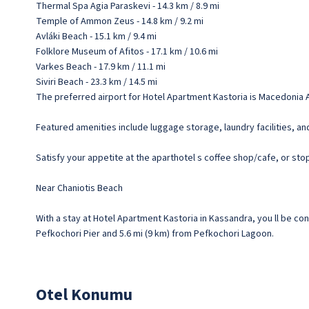
Thermal Spa Agia Paraskevi - 14.3 km / 8.9 mi
Temple of Ammon Zeus - 14.8 km / 9.2 mi
Avláki Beach - 15.1 km / 9.4 mi
Folklore Museum of Afitos - 17.1 km / 10.6 mi
Varkes Beach - 17.9 km / 11.1 mi
Siviri Beach - 23.3 km / 14.5 mi
The preferred airport for Hotel Apartment Kastoria is Macedonia Ai
Featured amenities include luggage storage, laundry facilities, and
Satisfy your appetite at the aparthotel s coffee shop/cafe, or stop 
Near Chaniotis Beach
With a stay at Hotel Apartment Kastoria in Kassandra, you ll be con
Pefkochori Pier and 5.6 mi (9 km) from Pefkochori Lagoon.
Otel Konumu