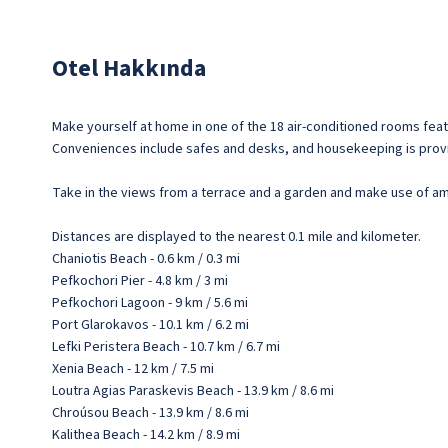
Otel Hakkında
Make yourself at home in one of the 18 air-conditioned rooms fea
Conveniences include safes and desks, and housekeeping is provid
Take in the views from a terrace and a garden and make use of ame
Distances are displayed to the nearest 0.1 mile and kilometer.
Chaniotis Beach - 0.6 km / 0.3 mi
Pefkochori Pier - 4.8 km / 3 mi
Pefkochori Lagoon - 9 km / 5.6 mi
Port Glarokavos - 10.1 km / 6.2 mi
Lefki Peristera Beach - 10.7 km / 6.7 mi
Xenia Beach - 12 km / 7.5 mi
Loutra Agias Paraskevis Beach - 13.9 km / 8.6 mi
Chroúsou Beach - 13.9 km / 8.6 mi
Kalithea Beach - 14.2 km / 8.9 mi