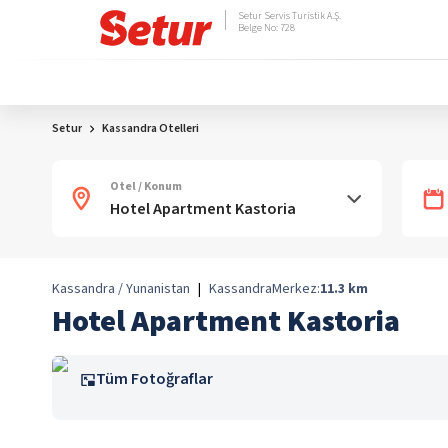
Setur Servis Turistik A.Ş.
Belge No: 728
Setur
Kassandra Otelleri
Otel / Konum
Kassandra / Yunanistan
|
Kassandra
Merkez:
11.3
km
Hotel Apartment Kastoria
Tüm Fotoğraflar