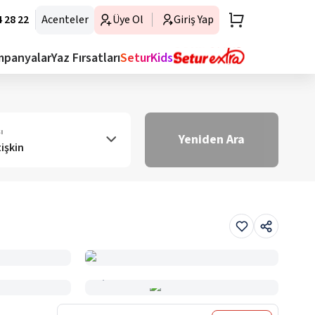
 28 22
Acenteler
Üye Ol
Giriş Yap
mpanyalar
Yaz Fırsatları
SeturKids
ı
Yeniden Ara
tişkin
Haritada Gör