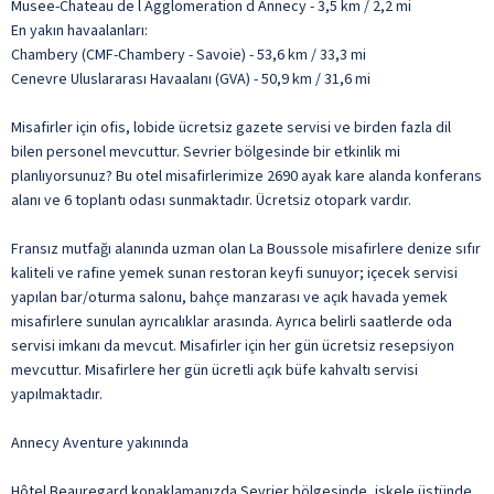
Musee-Chateau de l Agglomeration d Annecy - 3,5 km / 2,2 mi
En yakın havaalanları:
Chambery (CMF-Chambery - Savoie) - 53,6 km / 33,3 mi
Cenevre Uluslararası Havaalanı (GVA) - 50,9 km / 31,6 mi
Misafirler için ofis, lobide ücretsiz gazete servisi ve birden fazla dil
bilen personel mevcuttur. Sevrier bölgesinde bir etkinlik mi
planlıyorsunuz? Bu otel misafirlerimize 2690 ayak kare alanda konferans
alanı ve 6 toplantı odası sunmaktadır. Ücretsiz otopark vardır.
Fransız mutfağı alanında uzman olan La Boussole misafirlere denize sıfır
kaliteli ve rafine yemek sunan restoran keyfi sunuyor; içecek servisi
yapılan bar/oturma salonu, bahçe manzarası ve açık havada yemek
misafirlere sunulan ayrıcalıklar arasında. Ayrıca belirli saatlerde oda
servisi imkanı da mevcut. Misafirler için her gün ücretsiz resepsiyon
mevcuttur. Misafirlere her gün ücretli açık büfe kahvaltı servisi
yapılmaktadır.
Annecy Aventure yakınında
Hôtel Beauregard konaklamanızda Sevrier bölgesinde, iskele üstünde,