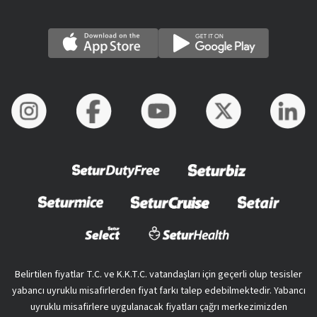
Belirtilen fiyatlar T.C. ve K.K.T.C. vatandaşları için geçerli olup tesisler
yabancı uyruklu misafirlerden fiyat farkı talep edebilmektedir. Yabancı
uyruklu misafirlere uygulanacak fiyatları çağrı merkezimizden