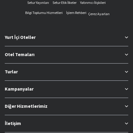
Setur Yayınları
Setur Etik İlkeler
Yatırımcı İlişkileri
Bilgi Toplumu Hizmetleri
İşlem Rehberi
Çerez Ayarları
Yurt İçi Oteller
Otel Temaları
Turlar
Kampanyalar
Diğer Hizmetlerimiz
İletişim