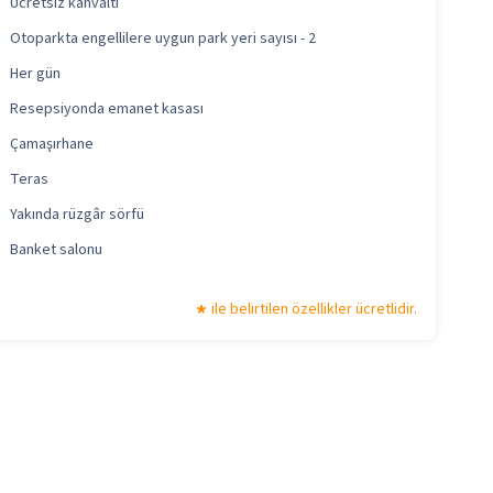
Ücretsiz kahvaltı
Otoparkta engellilere uygun park yeri sayısı - 2
Her gün
Resepsiyonda emanet kasası
Çamaşırhane
Teras
Yakında rüzgâr sörfü
Banket salonu
ile belirtilen özellikler ücretlidir.