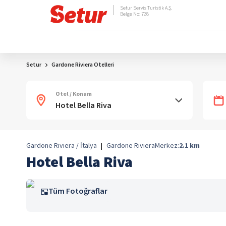
Setur Servis Turistik A.Ş.
Belge No: 728
Setur
Gardone Riviera Otelleri
Otel / Konum
Gardone Riviera / İtalya
|
Gardone Riviera
Merkez:
2.1
km
Hotel Bella Riva
Tüm Fotoğraflar