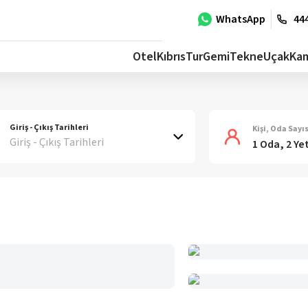
WhatsApp
444
Otel
Kıbrıs
Tur
Gemi
Tekne
Uçak
Ka
Giriş - Çıkış Tarihleri
Kişi, Oda Sayıs
Giriş - Çıkış Tarihleri
1 Oda, 2 Ye