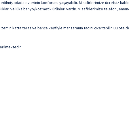
e edilmiş odada evlerinin konforunu yaşayabilir. Misafirlerimize ücretsiz kabl
ıkları ve lüks banyo/kozmetik ürünleri vardır. Misafirlerimize telefon, emanet k
a zemin katta teras ve bahçe keyfiyle manzaranın tadını çıkartabilir. Bu oteld
erilmektedir.