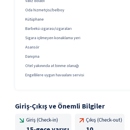
Valiz dolabı
Oda hizmetçisi/belboy
Kütüphane
Barbekü ızgarası/ızgaraları
Sigara içilmeyen konaklama yeri
Asansör
Danışma
Otel yakınında at binme olanağı
Engellilere uygun havaalanı servisi
Giriş-Çıkış ve Önemli Bilgiler
Giriş (Check-in)
Çıkış (Check-out)
15
-
gece yarısı
10