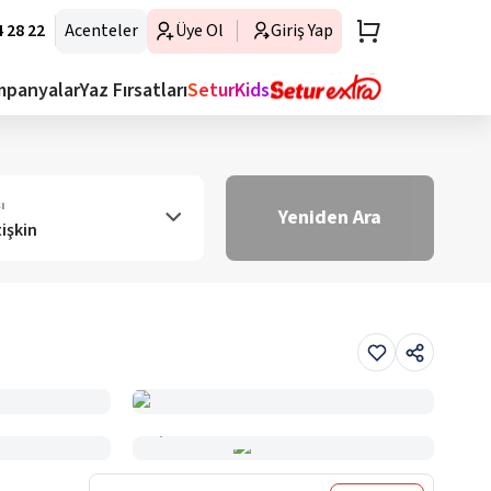
 28 22
Acenteler
Üye Ol
Giriş Yap
mpanyalar
Yaz Fırsatları
SeturKids
ı
Yeniden Ara
tişkin
Haritada Gör