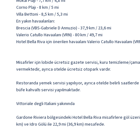
Mokai Plajı - 7,7 km / 4,8 mi
Corno Plajı - 8 km / 5 mi
Villa Bettoni - 8,5 km / 5,3 mi
En yakın havaalanları:
Brescia (VBS-Gabriele D Annuzio) - 37,9 km / 23,6 mi
Valerio Catullo Havaalanı (VRN) - 80 km / 49,7 mi
Hotel Bella Riva için önerilen havaalanı Valerio Catullo Havaalanı (VR
Misafirler için lobide ücretsiz gazete servisi, kuru temizleme/çamaş
vermektedir, ayrıca otelde ücretsiz otopark vardır.
Restoranda yemek servisi yapılıyor, ayrıca otelde belirli saatlerde
büfe kahvaltı servisi yapılmaktadır.
Vittoriale degli Italiani yakınında
Gardone Riviera bölgesindeki Hotel Bella Riva misafirlere göl üzerind
km) ve Idro Gölü ile 22,9 mi (36,9 km) mesafede.