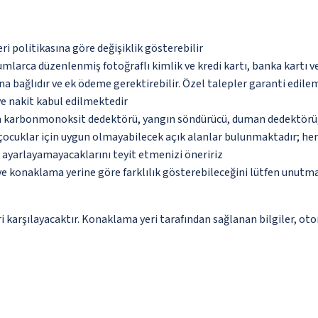
eri politikasına göre değişiklik gösterebilir
umlarca düzenlenmiş fotoğraflı kimlik ve kredi kartı, banka kartı v
na bağlıdır ve ek ödeme gerektirebilir. Özel talepler garanti edile
ve nakit kabul edilmektedir
da karbonmonoksit dedektörü, yangın söndürücü, duman dedektörü, g
çocuklar için uygun olmayabilecek açık alanlar bulunmaktadır; he
p ayarlayamayacaklarını teyit etmenizi öneririz
 ve konaklama yerine göre farklılık gösterebileceğini lütfen unutm
 karşılayacaktır. Konaklama yeri tarafından sağlanan bilgiler, otoma