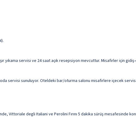
N).
ır yıkama servisi ve 24 saat açık resepsiyon mevcuttur. Misafirler için gidiş-
 oda servisi sunuluyor. Oteldeki bar/oturma salonu misafirlere içecek servisi
e, Vittoriale degli Italiani ve Perolini Fırını 5 dakika sürüş mesafesinde kona