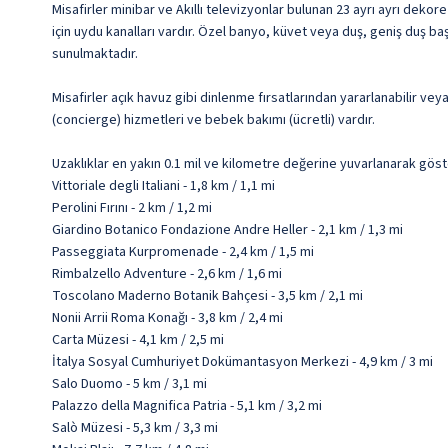
Misafirler minibar ve Akıllı televizyonlar bulunan 23 ayrı ayrı dekor
için uydu kanalları vardır. Özel banyo, küvet veya duş, geniş duş başl
sunulmaktadır.
Misafirler açık havuz gibi dinlenme fırsatlarından yararlanabilir vey
(concierge) hizmetleri ve bebek bakımı (ücretli) vardır.
Uzaklıklar en yakın 0.1 mil ve kilometre değerine yuvarlanarak göst
Vittoriale degli Italiani - 1,8 km / 1,1 mi
Perolini Fırını - 2 km / 1,2 mi
Giardino Botanico Fondazione Andre Heller - 2,1 km / 1,3 mi
Passeggiata Kurpromenade - 2,4 km / 1,5 mi
Rimbalzello Adventure - 2,6 km / 1,6 mi
Toscolano Maderno Botanik Bahçesi - 3,5 km / 2,1 mi
Nonii Arrii Roma Konağı - 3,8 km / 2,4 mi
Carta Müzesi - 4,1 km / 2,5 mi
İtalya Sosyal Cumhuriyet Dokümantasyon Merkezi - 4,9 km / 3 mi
Salo Duomo - 5 km / 3,1 mi
Palazzo della Magnifica Patria - 5,1 km / 3,2 mi
Salò Müzesi - 5,3 km / 3,3 mi