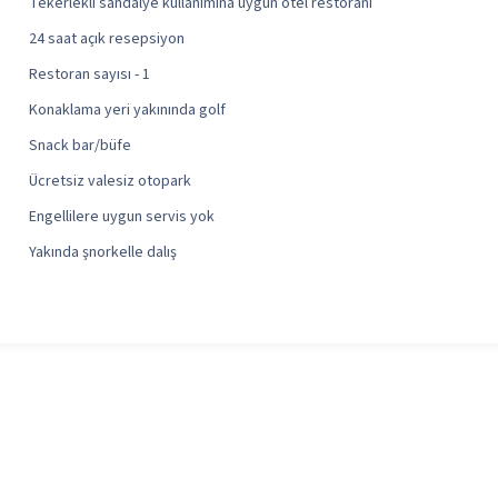
Tekerlekli sandalye kullanımına uygun otel restoranı
24 saat açık resepsiyon
Restoran sayısı - 1
Konaklama yeri yakınında golf
Snack bar/büfe
Ücretsiz valesiz otopark
Engellilere uygun servis yok
Yakında şnorkelle dalış