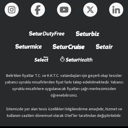
Belirtilen fiyatlar T.C. ve K.K.T.C. vatandaşları için geçerli olup tesisler
yabancı uyruklu misafirlerden fiyat farkı talep edebilmektedir. Yabancı
uyruklu misafirlere uygulanacak fiyatları çağrı merkezimizden
öğrenebilirsiniz.
Sitemizde yer alan tesis özellikleri bilgilendirme amaçlıdır, hizmet ve
kullanım saatleri dönemsel olarak Otel’ler tarafından değişitirilebilir.