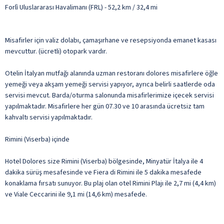
Forlì Uluslararası Havalimanı (FRL) - 52,2 km / 32,4 mi
Misafirler için valiz dolabı, çamaşırhane ve resepsiyonda emanet kasası
mevcuttur. (ücretli) otopark vardır.
Otelin İtalyan mutfağı alanında uzman restoranı dolores misafirlere öğle
yemeği veya akşam yemeği servisi yapıyor, ayrıca belirli saatlerde oda
servisi mevcut. Barda/oturma salonunda misafirlerimize içecek servisi
yapılmaktadır. Misafirlere her gün 07.30 ve 10 arasında ücretsiz tam
kahvaltı servisi yapılmaktadır.
Rimini (Viserba) içinde
Hotel Dolores size Rimini (Viserba) bölgesinde, Minyatür İtalya ile 4
dakika sürüş mesafesinde ve Fiera di Rimini ile 5 dakika mesafede
konaklama fırsatı sunuyor. Bu plaj olan otel Rimini Plajı ile 2,7 mi (4,4 km)
ve Viale Ceccarini ile 9,1 mi (14,6 km) mesafede.