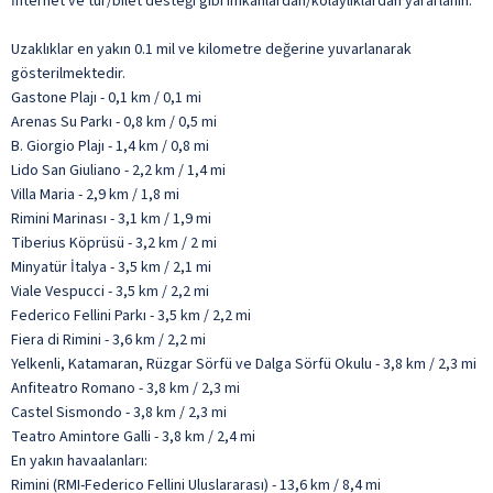
İnternet ve tur/bilet desteği gibi imkânlardan/kolaylıklardan yararlanın.
Uzaklıklar en yakın 0.1 mil ve kilometre değerine yuvarlanarak
gösterilmektedir.
Gastone Plajı - 0,1 km / 0,1 mi
Arenas Su Parkı - 0,8 km / 0,5 mi
B. Giorgio Plajı - 1,4 km / 0,8 mi
Lido San Giuliano - 2,2 km / 1,4 mi
Villa Maria - 2,9 km / 1,8 mi
Rimini Marinası - 3,1 km / 1,9 mi
Tiberius Köprüsü - 3,2 km / 2 mi
Minyatür İtalya - 3,5 km / 2,1 mi
Viale Vespucci - 3,5 km / 2,2 mi
Federico Fellini Parkı - 3,5 km / 2,2 mi
Fiera di Rimini - 3,6 km / 2,2 mi
Yelkenli, Katamaran, Rüzgar Sörfü ve Dalga Sörfü Okulu - 3,8 km / 2,3 mi
Anfiteatro Romano - 3,8 km / 2,3 mi
Castel Sismondo - 3,8 km / 2,3 mi
Teatro Amintore Galli - 3,8 km / 2,4 mi
En yakın havaalanları:
Rimini (RMI-Federico Fellini Uluslararası) - 13,6 km / 8,4 mi