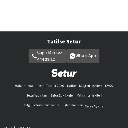
Tatilse Setur
Çağrı Merkezi
WhatsApp
444 28 22
Hakkımızda
Resmi Tatiller 2026
Kalite
Müşteri İlişkileri
KVKK
Setur Yayınları
Setur Etik İlkeler
Yatırımcı İlişkileri
Bilgi Toplumu Hizmetleri
İşlem Rehberi
Çerez Ayarları