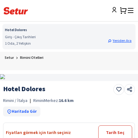
Hotel Dolores
Giriş - Çıkış Tarihleri
Yeniden Ara
1 Oda, 2 Yetişkin
Setur
Rimini Otelleri
Hotel Dolores
Rimini / İtalya
|
Rimini
Merkez:
16.6
km
Haritada Gör
Fiyatları görmek için tarih seçiniz
Tarih Seç