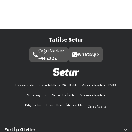
Tatilse Setur
Çağrı Merkezi
WhatsApp
444 28 22
Hakkımızda
Resmi Tatiller 2026
Kalite
Müşteri İlişkileri
KVKK
Setur Yayınları
Setur Etik İlkeler
Yatırımcı İlişkileri
Bilgi Toplumu Hizmetleri
İşlem Rehberi
Çerez Ayarları
Yurt İçi Oteller