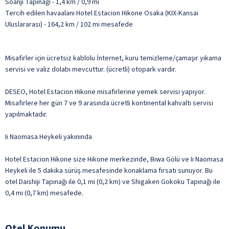
Soanji Tapınağı - 1,4 km / 0,9 mi
Tercih edilen havaalanı Hotel Estacion Hikone Osaka (KIX-Kansai
Uluslararası) - 164,2 km / 102 mi mesafede
Misafirler için ücretsiz kablolu İnternet, kuru temizleme/çamaşır yıkama
servisi ve valiz dolabı mevcuttur. (ücretli) otopark vardır.
DESEO, Hotel Estacion Hikone misafirlerine yemek servisi yapıyor.
Misafirlere her gün 7 ve 9 arasında ücretli kontinental kahvaltı servisi
yapılmaktadır.
Ii Naomasa Heykeli yakınında
Hotel Estacion Hikone size Hikone merkezinde, Biwa Gölü ve Ii Naomasa
Heykeli ile 5 dakika sürüş mesafesinde konaklama fırsatı sunuyor. Bu
otel Daishiji Tapınağı ile 0,1 mi (0,2 km) ve Shigaken Gokoku Tapınağı ile
0,4 mi (0,7 km) mesafede.
Otel Konumu