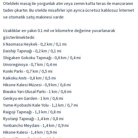
Oteldeki masaj ile yorgunluk atın veya zemin katta teras ile manzaranın
tadını çıkartın. Bu otelde misafirler için ayrıca ücretsiz kablosuz İnternet
ve otomatik satış makinesi vardır.
Uzaklıklar en yakın 0.1 mil ve kilometre değerine yuvarlanarak
gösterilmektedir.
Ii Naomasa Heykeli - 0,2 km / 0,1 mi
Daishiji Tapınağı - 0,2 km / 0,1 mi
Shigaken Gokoku Tapınağı - 0,6 km / 0,4 mi
Umoreginoya - 0,7 km / 0,4 mi
Konki Parkı - 0,7 km / 0,5 mi
Kaikoku Anıtı - 0,8 km / 0,5 mi
Hikone Kalesi Müzesi - 0,9 km / 0,6 mi
Biwako Yarı-Ulusal Parkı - 1 km / 0,6 mi
Genkyu-en Garden - 1 km / 0,6 mi
Yume-Kyobashi Kale Yolu - 1,2 km / 0,7 mi
Raigoji Tapınağı - 1,3 km / 0,8 mi
Ryotanji Tapınağı - 1,4 km / 0,8 mi
Yonbancho Meydanı - 1,4 km / 0,9 mi
Hikone Kalesi - 1,4 km / 0,9 mi