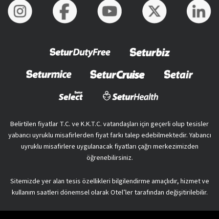
Belirtilen fiyatlar T.C. ve K.K.T.C. vatandaşları için geçerli olup tesisler
yabancı uyruklu misafirlerden fiyat farkı talep edebilmektedir. Yabancı
uyruklu misafirlere uygulanacak fiyatları çağrı merkezimizden
öğrenebilirsiniz.
Sitemizde yer alan tesis özellikleri bilgilendirme amaçlıdır, hizmet ve
kullanım saatleri dönemsel olarak Otel’ler tarafından değişitirilebilir.