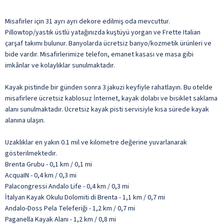
Misafirler için 31 ayrı ayrı dekore edilmiş oda mevcuttur.
Pillowtop/yastık üstlü yatağınızda kuştüyü yorgan ve Frette Italian
çarşaf takımı bulunur. Banyolarda ücretsiz banyo/kozmetik ürünleri ve
bide vardır. Misafirlerimize telefon, emanet kasası ve masa gibi
imkânlar ve kolaylıklar sunulmaktadır.
Kayak pistinde bir günden sonra 3 jakuzi keyfiyle rahatlayın. Bu otelde
misafirlere ücretsiz kablosuz İnternet, kayak dolabı ve bisiklet saklama
alanı sunulmaktadır. Ücretsiz kayak pisti servisiyle kısa sürede kayak
alanına ulaşın.
Uzaklıklar en yakın 0.1 mil ve kilometre değerine yuvarlanarak
gösterilmektedir.
Brenta Grubu - 0,1 km / 0,1 mi
AcquaIN - 0,4 km / 0,3 mi
Palacongressi Andalo Life - 0,4 km / 0,3 mi
İtalyan Kayak Okulu Dolomiti di Brenta - 1,1 km / 0,7 mi
Andalo-Doss Pela Teleferiği - 1,2 km / 0,7 mi
Paganella Kayak Alanı - 1,2 km / 0,8 mi