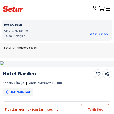
Hotel Garden
Giriş - Çıkış Tarihleri
Yeniden Ara
1 Oda, 2 Yetişkin
Setur
Andalo Otelleri
Hotel Garden
Andalo / İtalya
|
Andalo
Merkez:
0.6
km
Haritada Gör
Fiyatları görmek için tarih seçiniz
Tarih Seç