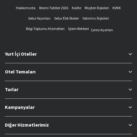
Hakkımızda
Resmi Tatiller 2026
Kalite
Müşteri İlişkileri
KVKK
Setur Yayınları
Setur Etik İlkeler
Yatırımcı İlişkileri
Bilgi Toplumu Hizmetleri
İşlem Rehberi
Çerez Ayarları
Yurt İçi Oteller
Otel Temaları
Turlar
Kampanyalar
Diğer Hizmetlerimiz