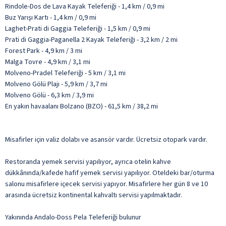
Rindole-Dos de Lava Kayak Teleferiği - 1,4 km / 0,9 mi
Buz Yarışı Kartı - 1,4 km / 0,9 mi
Laghet-Prati di Gaggia Teleferiği - 1,5 km / 0,9 mi
Prati di Gaggia-Paganella 2 Kayak Teleferiği - 3,2 km / 2 mi
Forest Park - 4,9 km / 3 mi
Malga Tovre - 4,9 km / 3,1 mi
Molveno-Pradel Teleferiği - 5 km / 3,1 mi
Molveno Gölü Plajı - 5,9 km / 3,7 mi
Molveno Gölü - 6,3 km / 3,9 mi
En yakın havaalanı Bolzano (BZO) - 61,5 km / 38,2 mi
Misafirler için valiz dolabı ve asansör vardır. Ücretsiz otopark vardır.
Restoranda yemek servisi yapılıyor, ayrıca otelin kahve
dükkânında/kafede hafif yemek servisi yapılıyor. Oteldeki bar/oturma
salonu misafirlere içecek servisi yapıyor. Misafirlere her gün 8 ve 10
arasında ücretsiz kontinental kahvaltı servisi yapılmaktadır.
Yakınında Andalo-Doss Pela Teleferiği bulunur