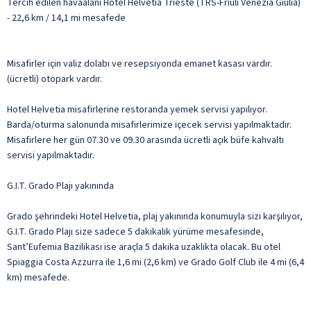
Tercih edilen havaalanı Hotel Helvetia Trieste (TRS-Friuli Venezia Giulia)
- 22,6 km / 14,1 mi mesafede
Misafirler için valiz dolabı ve resepsiyonda emanet kasası vardır.
(ücretli) otopark vardır.
Hotel Helvetia misafirlerine restoranda yemek servisi yapılıyor.
Barda/oturma salonunda misafirlerimize içecek servisi yapılmaktadır.
Misafirlere her gün 07.30 ve 09.30 arasında ücretli açık büfe kahvaltı
servisi yapılmaktadır.
G.I.T. Grado Plajı yakınında
Grado şehrindeki Hotel Helvetia, plaj yakınında konumuyla sizi karşılıyor,
G.I.T. Grado Plajı size sadece 5 dakikalık yürüme mesafesinde,
Sant’Eufemia Bazilikası ise araçla 5 dakika uzaklıkta olacak. Bu otel
Spiaggia Costa Azzurra ile 1,6 mi (2,6 km) ve Grado Golf Club ile 4 mi (6,4
km) mesafede.