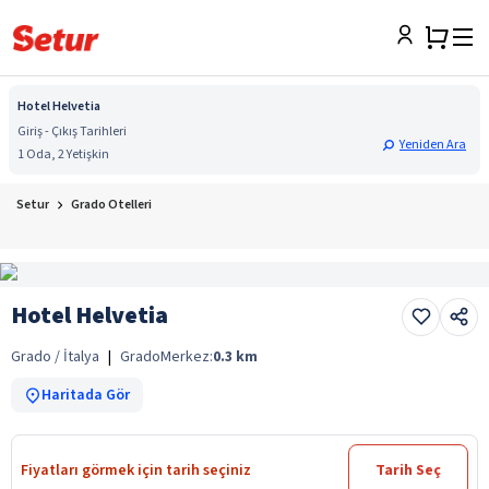
Hotel Helvetia
Giriş - Çıkış Tarihleri
Yeniden Ara
1 Oda, 2 Yetişkin
Setur
Grado Otelleri
Hotel Helvetia
Grado / İtalya
|
Grado
Merkez:
0.3
km
Haritada Gör
Fiyatları görmek için tarih seçiniz
Tarih Seç