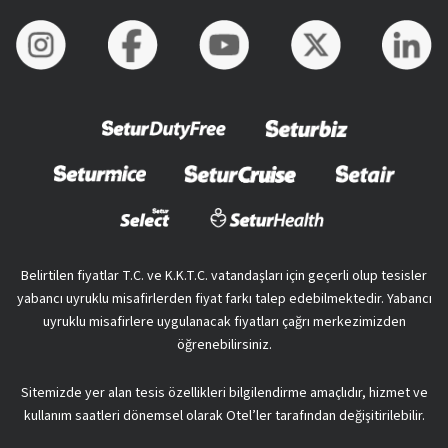
Belirtilen fiyatlar T.C. ve K.K.T.C. vatandaşları için geçerli olup tesisler
yabancı uyruklu misafirlerden fiyat farkı talep edebilmektedir. Yabancı
uyruklu misafirlere uygulanacak fiyatları çağrı merkezimizden
öğrenebilirsiniz.
Sitemizde yer alan tesis özellikleri bilgilendirme amaçlıdır, hizmet ve
kullanım saatleri dönemsel olarak Otel’ler tarafından değişitirilebilir.