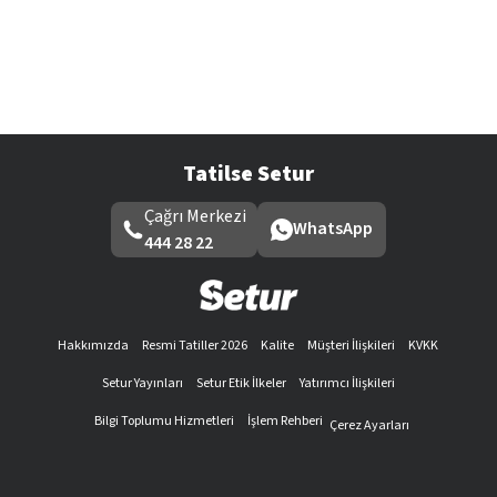
Tatilse Setur
Çağrı Merkezi
WhatsApp
444 28 22
Hakkımızda
Resmi Tatiller 2026
Kalite
Müşteri İlişkileri
KVKK
Setur Yayınları
Setur Etik İlkeler
Yatırımcı İlişkileri
Bilgi Toplumu Hizmetleri
İşlem Rehberi
Çerez Ayarları