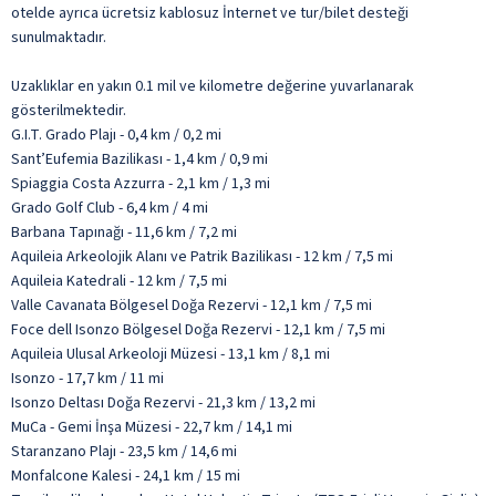
otelde ayrıca ücretsiz kablosuz İnternet ve tur/bilet desteği
sunulmaktadır.
Uzaklıklar en yakın 0.1 mil ve kilometre değerine yuvarlanarak
gösterilmektedir.
G.I.T. Grado Plajı - 0,4 km / 0,2 mi
Sant’Eufemia Bazilikası - 1,4 km / 0,9 mi
Spiaggia Costa Azzurra - 2,1 km / 1,3 mi
Grado Golf Club - 6,4 km / 4 mi
Barbana Tapınağı - 11,6 km / 7,2 mi
Aquileia Arkeolojik Alanı ve Patrik Bazilikası - 12 km / 7,5 mi
Aquileia Katedrali - 12 km / 7,5 mi
Valle Cavanata Bölgesel Doğa Rezervi - 12,1 km / 7,5 mi
Foce dell Isonzo Bölgesel Doğa Rezervi - 12,1 km / 7,5 mi
Aquileia Ulusal Arkeoloji Müzesi - 13,1 km / 8,1 mi
Isonzo - 17,7 km / 11 mi
Isonzo Deltası Doğa Rezervi - 21,3 km / 13,2 mi
MuCa - Gemi İnşa Müzesi - 22,7 km / 14,1 mi
Staranzano Plajı - 23,5 km / 14,6 mi
Monfalcone Kalesi - 24,1 km / 15 mi