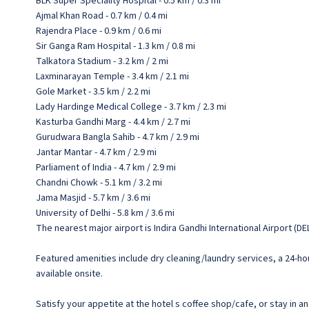
BLK Super Speciality Hospital - 0.5 km / 0.3 mi
Ajmal Khan Road - 0.7 km / 0.4 mi
Rajendra Place - 0.9 km / 0.6 mi
Sir Ganga Ram Hospital - 1.3 km / 0.8 mi
Talkatora Stadium - 3.2 km / 2 mi
Laxminarayan Temple - 3.4 km / 2.1 mi
Gole Market - 3.5 km / 2.2 mi
Lady Hardinge Medical College - 3.7 km / 2.3 mi
Kasturba Gandhi Marg - 4.4 km / 2.7 mi
Gurudwara Bangla Sahib - 4.7 km / 2.9 mi
Jantar Mantar - 4.7 km / 2.9 mi
Parliament of India - 4.7 km / 2.9 mi
Chandni Chowk - 5.1 km / 3.2 mi
Jama Masjid - 5.7 km / 3.6 mi
University of Delhi - 5.8 km / 3.6 mi
The nearest major airport is Indira Gandhi International Airport (DEL
Featured amenities include dry cleaning/laundry services, a 24-hour
available onsite.
Satisfy your appetite at the hotel s coffee shop/cafe, or stay in a