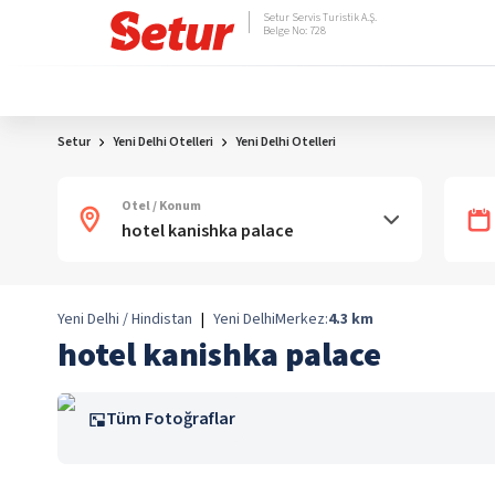
Setur Servis Turistik A.Ş.
Belge No: 728
Setur
Yeni Delhi Otelleri
Yeni Delhi Otelleri
Otel / Konum
Yeni Delhi / Hindistan
|
Yeni Delhi
Merkez:
4.3
km
hotel kanishka palace
Tüm Fotoğraflar