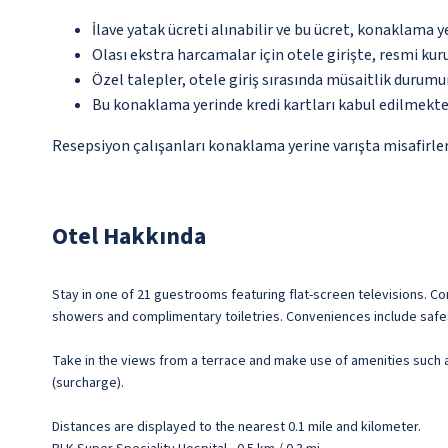
İlave yatak ücreti alınabilir ve bu ücret, konaklama y
Olası ekstra harcamalar için otele girişte, resmi kur
Özel talepler, otele giriş sırasında müsaitlik durumu
Bu konaklama yerinde kredi kartları kabul edilmekte
Resepsiyon çalışanları konaklama yerine varışta misafirleri
Otel Hakkında
Stay in one of 21 guestrooms featuring flat-screen televisions. 
showers and complimentary toiletries. Conveniences include safe
Take in the views from a terrace and make use of amenities such 
(surcharge).
Distances are displayed to the nearest 0.1 mile and kilometer.