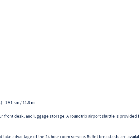
) - 19.1 km / 11.9 mi
 front desk, and luggage storage. A roundtrip airport shuttle is provided fo
nd take advantage of the 24-hour room service. Buffet breakfasts are availab