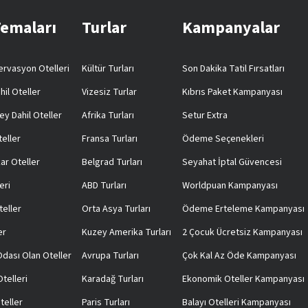
Temaları
Turlar
Kampanyalar
rvasyon Otelleri
Kültür Turları
Son Dakika Tatil Fırsatları
hil Oteller
Vizesiz Turlar
Kıbrıs Paket Kampanyası
ey Dahil Oteller
Afrika Turları
Setur Extra
teller
Fransa Turları
Ödeme Seçenekleri
ar Oteller
Belgrad Turları
Seyahat İptal Güvencesi
eri
ABD Turları
Worldpuan Kampanyası
teller
Orta Asya Turları
Ödeme Erteleme Kampanyası
er
Kuzey Amerika Turları
2 Çocuk Ücretsiz Kampanyası
 Odası Olan Oteller
Avrupa Turları
Çok Kal Az Öde Kampanyası
telleri
Karadağ Turları
Ekonomik Oteller Kampanyası
teller
Paris Turları
Balayı Otelleri Kampanyası