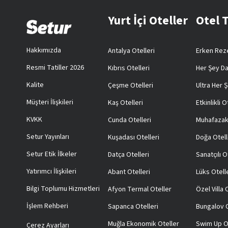
Yurt İçi Oteller
Otel 
Hakkımızda
Antalya Otelleri
Erken Reze
Resmi Tatiller 2026
Kıbrıs Otelleri
Her Şey Da
Kalite
Çeşme Otelleri
Ultra Her Ş
Müşteri İlişkileri
Kaş Otelleri
Etkinlikli O
KVKK
Cunda Otelleri
Muhafazak
Setur Yayınları
Kuşadası Otelleri
Doğa Otell
Setur Etik İlkeler
Datça Otelleri
Sanatçılı O
Yatırımcı İlişkileri
Abant Otelleri
Lüks Otell
Bilgi Toplumu Hizmetleri
Afyon Termal Oteller
Özel Villa
İşlem Rehberi
Sapanca Otelleri
Bungalov O
Muğla Ekonomik Oteller
Swim Up O
Çerez Ayarları