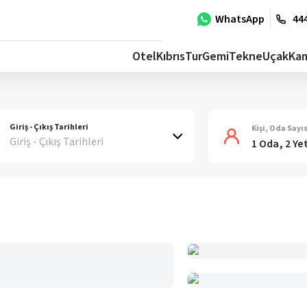
WhatsApp
444
Otel
Kıbrıs
Tur
Gemi
Tekne
Uçak
Ka
Giriş - Çıkış Tarihleri
Kişi, Oda Sayıs
Giriş - Çıkış Tarihleri
1 Oda, 2 Ye