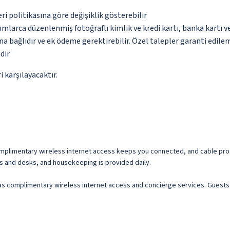
eri politikasına göre değişiklik gösterebilir
umlarca düzenlenmiş fotoğraflı kimlik ve kredi kartı, banka kartı v
na bağlıdır ve ek ödeme gerektirebilir. Özel talepler garanti edile
dir
 karşılayacaktır.
Complimentary wireless internet access keeps you connected, and cable pr
s and desks, and housekeeping is provided daily.
as complimentary wireless internet access and concierge services. Guests c