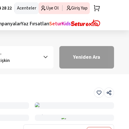
 28 22
Acenteler
Üye Ol
Giriş Yap
mpanyalar
Yaz Fırsatları
SeturKids
ı
Yeniden Ara
tişkin
Haritada Gör