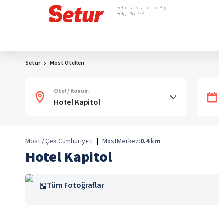
Setur Servis Turistik A.Ş.
Belge No: 728
Setur
Most Otelleri
Otel / Konum
Most / Çek Cumhuriyeti
|
Most
Merkez:
0.4
km
Hotel Kapitol
Tüm Fotoğraflar