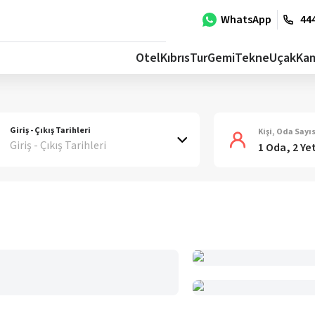
WhatsApp
444
Otel
Kıbrıs
Tur
Gemi
Tekne
Uçak
Ka
Giriş - Çıkış Tarihleri
Kişi, Oda Sayıs
Giriş - Çıkış Tarihleri
1 Oda, 2 Ye