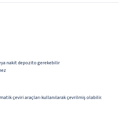
eya nakit depozito gerekebilir
mez
tik çeviri araçları kullanılarak çevrilmiş olabilir.