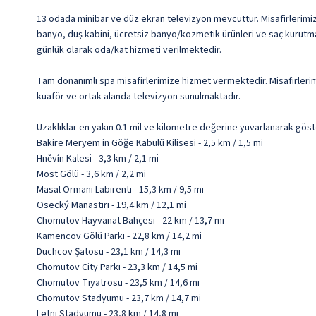
13 odada minibar ve düz ekran televizyon mevcuttur. Misafirlerimize 
banyo, duş kabini, ücretsiz banyo/kozmetik ürünleri ve saç kurutma
günlük olarak oda/kat hizmeti verilmektedir.
Tam donanımlı spa misafirlerimize hizmet vermektedir. Misafirlerim
kuaför ve ortak alanda televizyon sunulmaktadır.
Uzaklıklar en yakın 0.1 mil ve kilometre değerine yuvarlanarak göst
Bakire Meryem in Göğe Kabulü Kilisesi - 2,5 km / 1,5 mi
Hněvín Kalesi - 3,3 km / 2,1 mi
Most Gölü - 3,6 km / 2,2 mi
Masal Ormanı Labirenti - 15,3 km / 9,5 mi
Osecký Manastırı - 19,4 km / 12,1 mi
Chomutov Hayvanat Bahçesi - 22 km / 13,7 mi
Kamencov Gölü Parkı - 22,8 km / 14,2 mi
Duchcov Şatosu - 23,1 km / 14,3 mi
Chomutov City Parkı - 23,3 km / 14,5 mi
Chomutov Tiyatrosu - 23,5 km / 14,6 mi
Chomutov Stadyumu - 23,7 km / 14,7 mi
Letni Stadyumu - 23,8 km / 14,8 mi