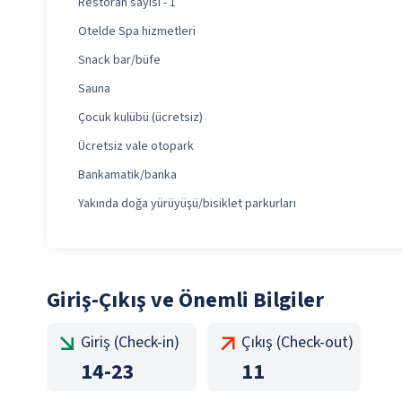
Restoran sayısı - 1
Otelde Spa hizmetleri
Snack bar/büfe
Sauna
Çocuk kulübü (ücretsiz)
Ücretsiz vale otopark
Bankamatik/banka
Yakında doğa yürüyüşü/bisiklet parkurları
Giriş-Çıkış ve Önemli Bilgiler
Giriş (Check-in)
Çıkış (Check-out)
14
-
23
11