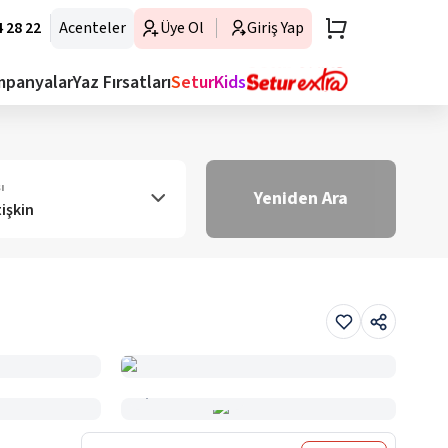
 28 22
Acenteler
Üye Ol
Giriş Yap
mpanyalar
Yaz Fırsatları
SeturKids
ı
Yeniden Ara
tişkin
Haritada Gör