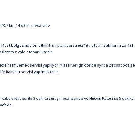
 - 73,7 km / 45,8 mi mesafede
tur. Most bölgesinde bir etkinlik mi planlıyorsunuz? Bu otel misafirlerimize 4
a ücretsiz vale otopark vardır.
e hafif yemek servisi yapılıyor. Misafirler için otelde ayrıca 24 saat oda s
üfe kahvaltı servisi yapılmaktadır.
abulü Kilisesi ile 3 dakika sürüş mesafesinde ve Hněvín Kalesi ile 5 dakika
esafede.