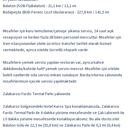
Balaton (SOB-FlyBalaton) - 21,1 km / 13,1 mi
Budapeşte (BUD-Ferenc Liszt Uluslararası) - 227,8 km / 141,5 mi
Misafirler için kuru temizleme/çamaşır yıkama servisi, 24 saat açık
resepsiyon ve birden fazla dil bilen personel mevcuttur. Misafirler için
tren istasyonundan otele ücretsiz transfer tarifeli olarak hizmet
vermektedir, ayrıca otelde (ücretli) otopark vardır.
Misafirlere yemek servisi yapılan restoran var, ayrıca kahve
dükkânında/kafede hafif yemek servisi mevcut. Misafirler için otelde
belirli saatlerde oda servisi imkanı sunuluyor. Barda/oturma salonunda
misafirlerimize içecek servisi yapılmaktadır.
Zalakarosi Furdo Termal Parkı yakınında
Zalakaros bölgesindeki Hotel Karos Spa konaklamanızda, Zalakarosi
Furdo Termal Parkı ile 4 dakika yürüme mesafesinde ve Çalı Labirenti ile
13 dakika yürüme mesafesinde konaklayacaksınız. Bu aile dostu otel
Balaton Gölü ile 22,3 mi (35,8 km) ve Zalakaros Parkı ile 0,3 mi (0,4 km)