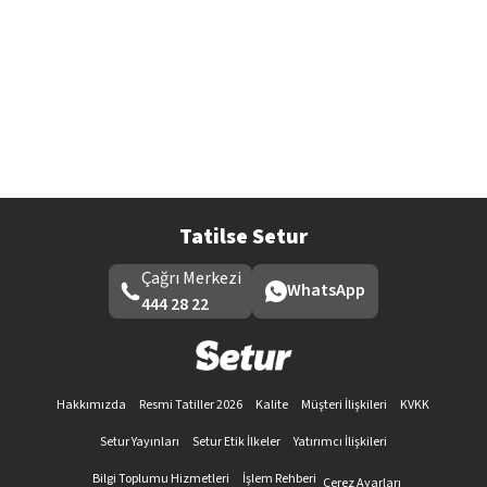
Tatilse Setur
Çağrı Merkezi
WhatsApp
444 28 22
Hakkımızda
Resmi Tatiller 2026
Kalite
Müşteri İlişkileri
KVKK
Setur Yayınları
Setur Etik İlkeler
Yatırımcı İlişkileri
Bilgi Toplumu Hizmetleri
İşlem Rehberi
Çerez Ayarları