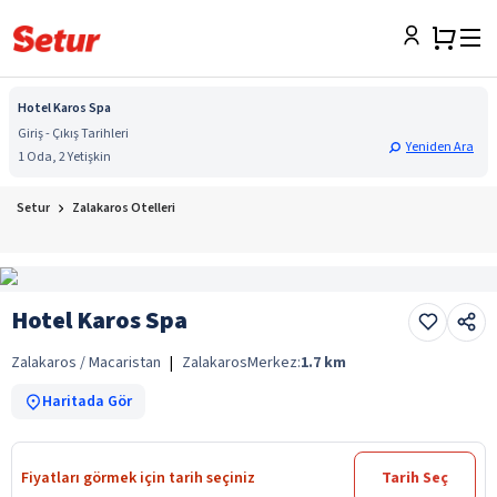
Hotel Karos Spa
Giriş - Çıkış Tarihleri
Yeniden Ara
1 Oda, 2 Yetişkin
Setur
Zalakaros Otelleri
Hotel Karos Spa
Zalakaros / Macaristan
|
Zalakaros
Merkez:
1.7
km
Haritada Gör
Fiyatları görmek için tarih seçiniz
Tarih Seç