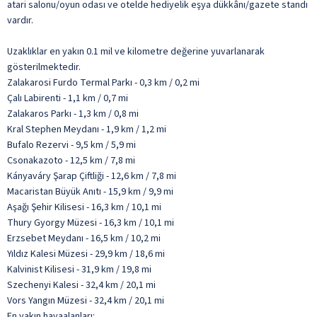
atari salonu/oyun odası ve otelde hediyelik eşya dükkânı/gazete standı
vardır.
Uzaklıklar en yakın 0.1 mil ve kilometre değerine yuvarlanarak
gösterilmektedir.
Zalakarosi Furdo Termal Parkı - 0,3 km / 0,2 mi
Çalı Labirenti - 1,1 km / 0,7 mi
Zalakaros Parkı - 1,3 km / 0,8 mi
Kral Stephen Meydanı - 1,9 km / 1,2 mi
Bufalo Rezervi - 9,5 km / 5,9 mi
Csonakazoto - 12,5 km / 7,8 mi
Kányaváry Şarap Çiftliği - 12,6 km / 7,8 mi
Macaristan Büyük Anıtı - 15,9 km / 9,9 mi
Aşağı Şehir Kilisesi - 16,3 km / 10,1 mi
Thury Gyorgy Müzesi - 16,3 km / 10,1 mi
Erzsebet Meydanı - 16,5 km / 10,2 mi
Yıldız Kalesi Müzesi - 29,9 km / 18,6 mi
Kalvinist Kilisesi - 31,9 km / 19,8 mi
Szechenyi Kalesi - 32,4 km / 20,1 mi
Vors Yangın Müzesi - 32,4 km / 20,1 mi
En yakın havaalanları: