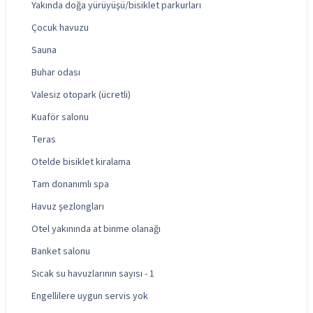
Yakında doğa yürüyüşü/bisiklet parkurları
Çocuk havuzu
Sauna
Buhar odası
Valesiz otopark (ücretli)
Kuaför salonu
Teras
Otelde bisiklet kiralama
Tam donanımlı spa
Havuz şezlongları
Otel yakınında at binme olanağı
Banket salonu
Sıcak su havuzlarının sayısı - 1
Engellilere uygun servis yok