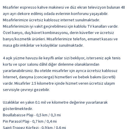
Misafirler espresso kahve makinesi ve düz ekran televizyon bulunan 48
ayrı ayrı dekore edilmiş odada evlerinin konforunu yaşayabilir.
Misafirlerimize ücretsiz kablosuz internet sunulmaktadır.
Misafirlerimizin iyi vakit geçirebilmesi için kablolu TV kanalları vardır.
Özel banyo, duş/küvet kombinasyonu, derin küvetler ve ücretsiz
banyo/kozmetik ürünleri. Misafirlerimize telefon, emanet kasası ve
masa gibi imkânlar ve kolaylıklar sunulmaktadır.
4 açık yüzme havuzu ile keyifli anlar sizi bekliyor, isterseniz açık tenis
kortu ve spor salonu dâhil diğer dinlenme olanaklarından
yararlanabilirsiniz. Bu otelde misafirler için ayrıca ücretsiz kablosuz
İnternet, danışma (concierge) hizmetleri ve bebek bakımı (ücretli)
vardır. Misafirler 2.5 kilometre içinde hizmet veren ücretsiz ulaşım
servisiyle çevreyi gezebilir.
Uzaklıklar en yakın 0.1 mil ve kilometre değerine yuvarlanarak
gösterilmektedir.
Bouillabaisse Plajı - 0,5 km / 0,3 mi
Pin Parasol Plajı - 0,7 km / 0,4 mi
Saint-Tropez Körfezi - 0,9 km / 0,6 mi