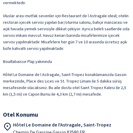
vermektedir.
Uluslar arası mutfak sevenler için Restaurant de l Astragale ideal; otelin
restoran içecek servisi yapılan bar/oturma salonu, bahçe manzarası ve
açık havada yemek servisiyle dikkat çekiyor. Ayrıca belirli saatlerde oda
servisi imkanı mevcut. Havuz kenarı barında misafirlerimize içecek
servisi yapılmaktadır. Misafirlere her gün 7 ve 10 arasında ücretsiz açık
büfe kahvaltı servisi yapılmaktadır.
Bouillabaisse Plajı yakınında
Hôtel Le Domaine de l Astragale, Saint-Tropez konaklamanızda Gassin
merkezinde, Place des Lices ve St. Tropez Limanı ile 5 dakika sürüş
mesafesinde olacaksınız. Bu aile dostu otel Saint Tropez Kalesi ile 2,5
km (1,5 mi) ve Capon Burnu ile 4,3 km (2,7 mi) mesafede.
Otel Konumu
Hôtel Le Domaine de l'Astragale, Saint-Tropez
Chemin De Gassine Gassin 83580 FR