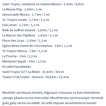
Saint Tropez Jandarma ve Sinema Müzesi - 1,4 km / 0,9 mi
La Moune Plajı - 1,6 km / 1 mi
Annonciade Müzesi - 1,7 km / 1 mi
St. Tropez Limanı - 1,7 km / 1,1 mi
Eski Liman - 1,7 km / 1,1 mi
Bailli de Suffren Heykeli - 1,8 km / 1,1 mi
La Maison des Papillons - 1,8 km / 1,1 mi
Place des Lices - 1,9 km / 1,2 mi
Eglise Notre-Dame de l Assomption - 2 km / 1,2 mi
St-Tropez Kilisesi - 2 km / 1,2 mi
La Ponche - 2 km / 1,2 mi
Merhamet Şapeli - 2 km / 1,3 mi
En yakın havaalanları:
Saint-Tropez (LTT-La Mole) - 15,4 km / 9,6 mi
Toulon (TLN-Toulon - Hyeres) - 50,6 km / 31,4 mi
Misafirler için limuzin hizmeti, bilgisayar istasyonu ve kuru temizleme/
çamaşır yıkama servisi mevcuttur. Misafirlerimiz için kruvaziyer terminali
gidiş geliş servisi ücretlidir. (ücretli) otopark misafirlerimize hizmet