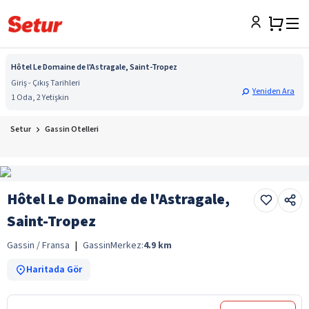
Hôtel Le Domaine de l'Astragale, Saint-Tropez
Giriş - Çıkış Tarihleri
Yeniden Ara
1 Oda, 2 Yetişkin
Setur
Gassin Otelleri
Hôtel Le Domaine de l'Astragale,
Saint-Tropez
Gassin / Fransa
|
Gassin
Merkez:
4.9
km
Haritada Gör