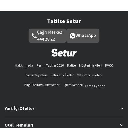
Tatilse Setur
Çağrı Merkezi
WhatsApp
444 28 22
Hakkımızda
Resmi Tatiller 2026
Kalite
Müşteri İlişkileri
KVKK
Setur Yayınları
Setur Etik İlkeler
Yatırımcı İlişkileri
Bilgi Toplumu Hizmetleri
İşlem Rehberi
Çerez Ayarları
Yurt İçi Oteller
Otel Temaları