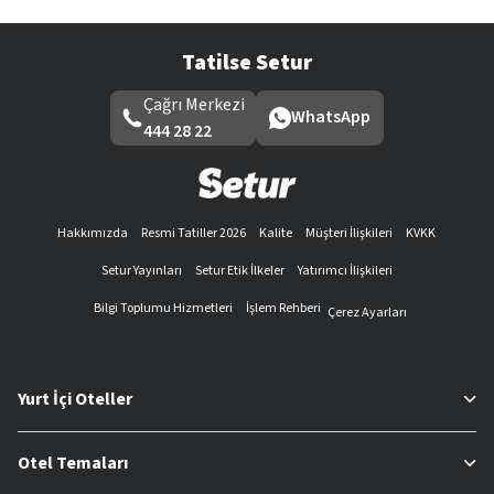
Tatilse Setur
Çağrı Merkezi
WhatsApp
444 28 22
Hakkımızda
Resmi Tatiller 2026
Kalite
Müşteri İlişkileri
KVKK
Setur Yayınları
Setur Etik İlkeler
Yatırımcı İlişkileri
Bilgi Toplumu Hizmetleri
İşlem Rehberi
Çerez Ayarları
Yurt İçi Oteller
Otel Temaları