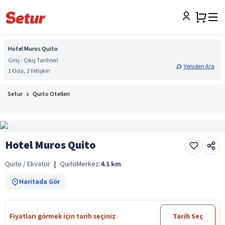
Hotel Muros Quito
Giriş - Çıkış Tarihleri
Yeniden Ara
1 Oda, 2 Yetişkin
Setur
Quito Otelleri
Hotel Muros Quito
Quito / Ekvator
|
Quito
Merkez:
4.1
km
Haritada Gör
Fiyatları görmek için tarih seçiniz
Tarih Seç