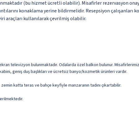
nmaktadır (bu hizmet ücretli olabilir). Misafirler rezervasyon onayı
ntılarını konaklama yerine bildirmelidir. Resepsiyon çalışanları ko
i araçları kullanılarak çevrilmiş olabilir.
z ekran televizyon bulunmaktadır. Odalarda özel balkon bulunur. Misafirlerimiz
 kabini, geniş duş başlıkları ve ücretsiz banyo/kozmetik ürünleri vardır.
a zemin katta teras ve bahçe keyfiyle manzaranın tadını çıkartabilir.
erilmektedir.