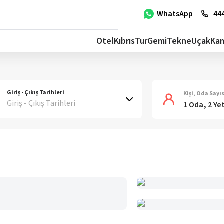
WhatsApp
444
Otel
Kıbrıs
Tur
Gemi
Tekne
Uçak
Ka
Giriş - Çıkış Tarihleri
Kişi, Oda Sayıs
Giriş - Çıkış Tarihleri
1 Oda, 2 Ye