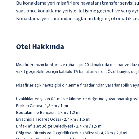
Bu konaklama yeri misafirlere havaalanı transfer servisi su
saat önce konaklama yeriyle iletişime geçmeli ve varış ayrı
Konaklama yeri tarafından sağlanan bilgiler, otomatik çevir
Otel Hakkında
Misafirlerimizin konforu ve rahatı için 20 klimalı oda minibar ve dü
vakit geçirebilmesi için kablolu TV kanalları vardır. Özel banyo, duş
Misafirler açık havuz gibi dinlenme fırsatlarından yararlanabilir vey
Uzaklıklar en yakın 0.1 mil ve kilometre değerine yuvarlanarak göst
Forkan Camisi - 1,5 km / 1 mi
Boutalamine Bahçesi - 2 km / 1,2 mi
Errachidia Ticaret Odası - 2,4 km / 1,5 mi
Drâa-Tafilalet Bölge Belediyesi - 2,4 km / 1,5 mi
Bölgesel Direniş ve Özgürlük Ordusu Müzesi - 4,2 km / 2,6 mi