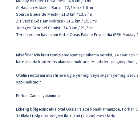
Moulay Ali Cherif Hastanesi - 4,8 km / 3 mi
Al-Hassan Addakhil Barajı - 12,2 km / 7,6 mi
Source Bleue de Meski - 21,3 km / 13,3 mi
Ziz Vadisi Gözlem Noktası - 31,1 km / 19,3 mi
Juergen Groesel Camisi - 34,3 km / 21,3 mi
Tercih edilen havaalanı Hotel Oasis Palace Errachidia (ERH-Moulay A
Misafirler için kuru temizleme/çamaşır yıkama servisi, 24 saat açık
kare alanda konferans alanı sunmaktadır. Misafirler için gidiş-dönüş
Otelin restoranı misafirlere öğle yemeği veya akşam yemeği servisi y
yapılmaktadır.
Forkan Camisi yakınında
Lkheng bölgesindeki Hotel Oasis Palace konaklamanızda, Forkan Cam
Tafilalet Bölge Belediyesi ile 1,3 mi (2,2 km) mesafede.