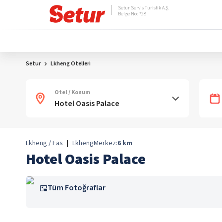
Setur Servis Turistik A.Ş.
Belge No: 728
Setur
Lkheng Otelleri
Otel / Konum
Lkheng / Fas
|
Lkheng
Merkez:
6
km
Hotel Oasis Palace
Tüm Fotoğraflar