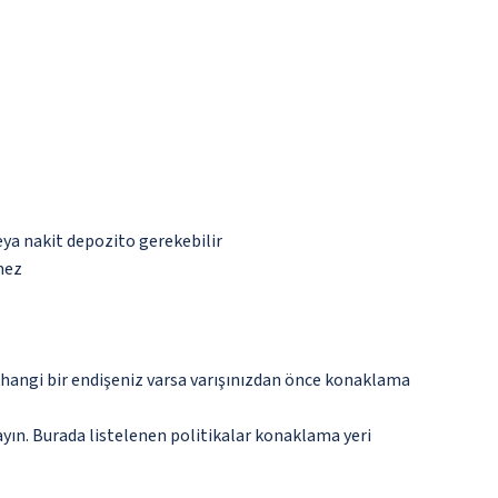
eya nakit depozito gerekebilir
mez
rhangi bir endişeniz varsa varışınızdan önce konaklama
ayın. Burada listelenen politikalar konaklama yeri