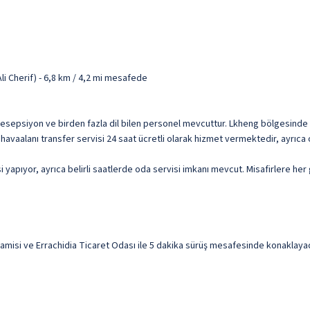
li Cherif) - 6,8 km / 4,2 mi mesafede
 resepsiyon ve birden fazla dil bilen personel mevcuttur. Lkheng bölgesinde b
 havaalanı transfer servisi 24 saat ücretli olarak hizmet vermektedir, ayrıca
apıyor, ayrıca belirli saatlerde oda servisi imkanı mevcut. Misafirlere her g
isi ve Errachidia Ticaret Odası ile 5 dakika sürüş mesafesinde konaklayacak