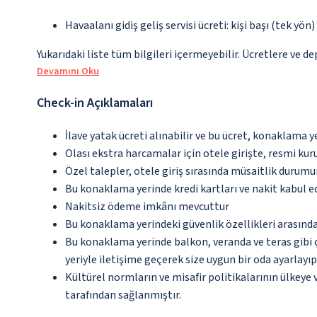
Havaalanı gidiş geliş servisi ücreti: kişi başı (tek yön
Yukarıdaki liste tüm bilgileri içermeyebilir. Ücretlere ve de
Devamını Oku
Check-in Açıklamaları
İlave yatak ücreti alınabilir ve bu ücret, konaklama y
Olası ekstra harcamalar için otele girişte, resmi kur
Özel talepler, otele giriş sırasında müsaitlik durumu
Bu konaklama yerinde kredi kartları ve nakit kabul 
Nakitsiz ödeme imkânı mevcuttur
Bu konaklama yerindeki güvenlik özellikleri arasın
Bu konaklama yerinde balkon, veranda ve teras gibi 
yeriyle iletişime geçerek size uygun bir oda ayarlayı
Kültürel normların ve misafir politikalarının ülkeye
tarafından sağlanmıştır.