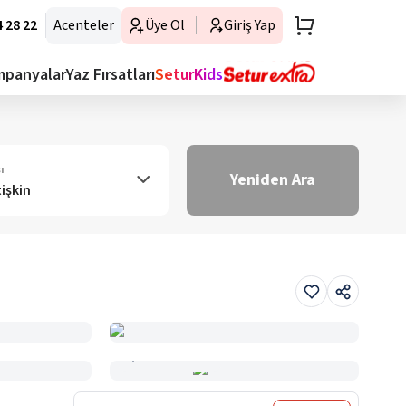
 28 22
Acenteler
Üye Ol
Giriş Yap
mpanyalar
Yaz Fırsatları
SeturKids
ı
Yeniden Ara
tişkin
Haritada Gör