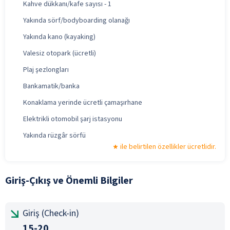
Kahve dükkanı/kafe sayısı - 1
Yakında sörf/bodyboarding olanağı
Yakında kano (kayaking)
Valesiz otopark (ücretli)
Plaj şezlongları
Bankamatik/banka
Konaklama yerinde ücretli çamaşırhane
Elektrikli otomobil şarj istasyonu
Yakında rüzgâr sörfü
ile belirtilen özellikler ücretlidir.
Giriş-Çıkış ve Önemli Bilgiler
Giriş (Check-in)
15-20