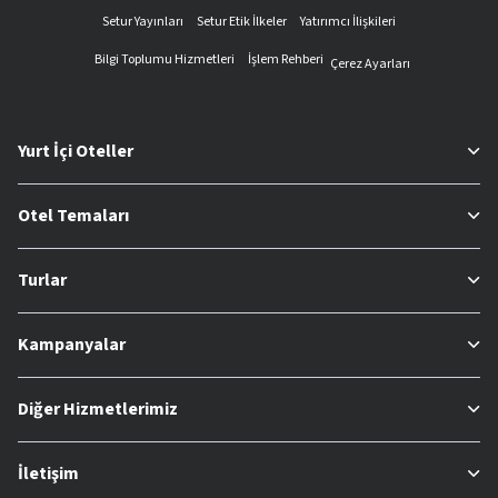
Setur Yayınları
Setur Etik İlkeler
Yatırımcı İlişkileri
Bilgi Toplumu Hizmetleri
İşlem Rehberi
Çerez Ayarları
Yurt İçi Oteller
Otel Temaları
Turlar
Kampanyalar
Diğer Hizmetlerimiz
İletişim