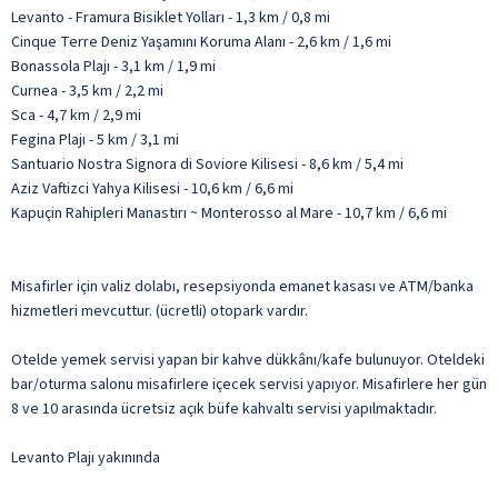
Levanto - Framura Bisiklet Yolları - 1,3 km / 0,8 mi
Cinque Terre Deniz Yaşamını Koruma Alanı - 2,6 km / 1,6 mi
Bonassola Plajı - 3,1 km / 1,9 mi
Curnea - 3,5 km / 2,2 mi
Sca - 4,7 km / 2,9 mi
Fegina Plajı - 5 km / 3,1 mi
Santuario Nostra Signora di Soviore Kilisesi - 8,6 km / 5,4 mi
Aziz Vaftizci Yahya Kilisesi - 10,6 km / 6,6 mi
Kapuçin Rahipleri Manastırı ~ Monterosso al Mare - 10,7 km / 6,6 mi
Misafirler için valiz dolabı, resepsiyonda emanet kasası ve ATM/banka
hizmetleri mevcuttur. (ücretli) otopark vardır.
Otelde yemek servisi yapan bir kahve dükkânı/kafe bulunuyor. Oteldeki
bar/oturma salonu misafirlere içecek servisi yapıyor. Misafirlere her gün
8 ve 10 arasında ücretsiz açık büfe kahvaltı servisi yapılmaktadır.
Levanto Plajı yakınında