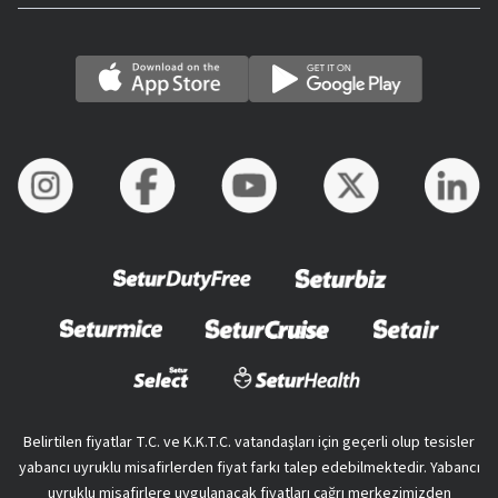
Belirtilen fiyatlar T.C. ve K.K.T.C. vatandaşları için geçerli olup tesisler
yabancı uyruklu misafirlerden fiyat farkı talep edebilmektedir. Yabancı
uyruklu misafirlere uygulanacak fiyatları çağrı merkezimizden