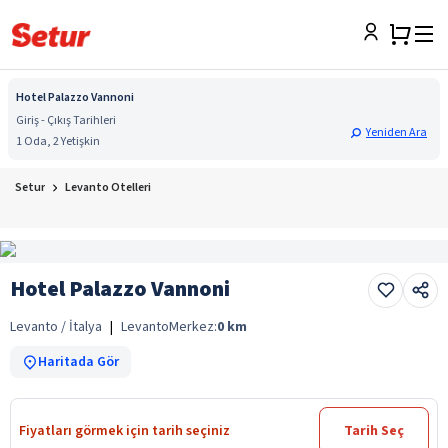
Hotel Palazzo Vannoni
Giriş - Çıkış Tarihleri
Yeniden Ara
1 Oda, 2 Yetişkin
Setur
Levanto Otelleri
Hotel Palazzo Vannoni
Levanto / İtalya
|
Levanto
Merkez:
0
km
Haritada Gör
Fiyatları görmek için tarih seçiniz
Tarih Seç