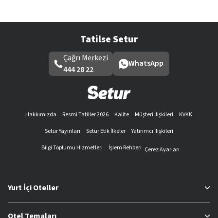
Tatilse Setur
Çağrı Merkezi
WhatsApp
444 28 22
Hakkımızda
Resmi Tatiller 2026
Kalite
Müşteri İlişkileri
KVKK
Setur Yayınları
Setur Etik İlkeler
Yatırımcı İlişkileri
Bilgi Toplumu Hizmetleri
İşlem Rehberi
Çerez Ayarları
Yurt İçi Oteller
Otel Temaları