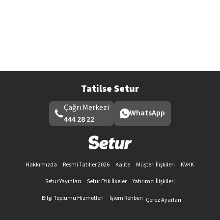
Tatilse Setur
Çağrı Merkezi
WhatsApp
444 28 22
Hakkımızda
Resmi Tatiller 2026
Kalite
Müşteri İlişkileri
KVKK
Setur Yayınları
Setur Etik İlkeler
Yatırımcı İlişkileri
Bilgi Toplumu Hizmetleri
İşlem Rehberi
Çerez Ayarları