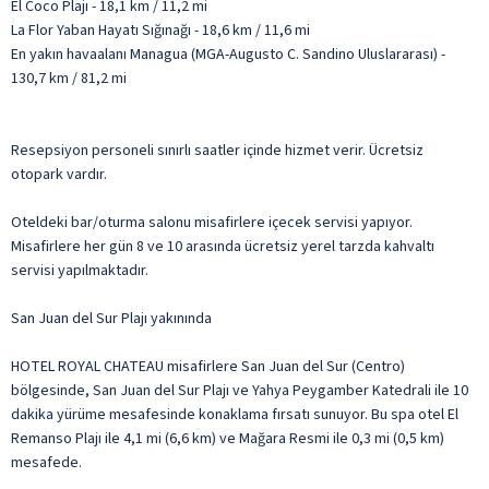
El Coco Plajı - 18,1 km / 11,2 mi
La Flor Yaban Hayatı Sığınağı - 18,6 km / 11,6 mi
En yakın havaalanı Managua (MGA-Augusto C. Sandino Uluslararası) -
130,7 km / 81,2 mi
Resepsiyon personeli sınırlı saatler içinde hizmet verir. Ücretsiz
otopark vardır.
Oteldeki bar/oturma salonu misafirlere içecek servisi yapıyor.
Misafirlere her gün 8 ve 10 arasında ücretsiz yerel tarzda kahvaltı
servisi yapılmaktadır.
San Juan del Sur Plajı yakınında
HOTEL ROYAL CHATEAU misafirlere San Juan del Sur (Centro)
bölgesinde, San Juan del Sur Plajı ve Yahya Peygamber Katedrali ile 10
dakika yürüme mesafesinde konaklama fırsatı sunuyor. Bu spa otel El
Remanso Plajı ile 4,1 mi (6,6 km) ve Mağara Resmi ile 0,3 mi (0,5 km)
mesafede.