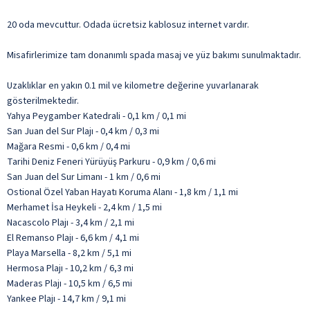
20 oda mevcuttur. Odada ücretsiz kablosuz internet vardır.
Misafirlerimize tam donanımlı spada masaj ve yüz bakımı sunulmaktadır.
Uzaklıklar en yakın 0.1 mil ve kilometre değerine yuvarlanarak
gösterilmektedir.
Yahya Peygamber Katedrali - 0,1 km / 0,1 mi
San Juan del Sur Plajı - 0,4 km / 0,3 mi
Mağara Resmi - 0,6 km / 0,4 mi
Tarihi Deniz Feneri Yürüyüş Parkuru - 0,9 km / 0,6 mi
San Juan del Sur Limanı - 1 km / 0,6 mi
Ostional Özel Yaban Hayatı Koruma Alanı - 1,8 km / 1,1 mi
Merhamet İsa Heykeli - 2,4 km / 1,5 mi
Nacascolo Plajı - 3,4 km / 2,1 mi
El Remanso Plajı - 6,6 km / 4,1 mi
Playa Marsella - 8,2 km / 5,1 mi
Hermosa Plajı - 10,2 km / 6,3 mi
Maderas Plajı - 10,5 km / 6,5 mi
Yankee Plajı - 14,7 km / 9,1 mi