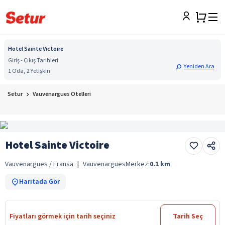
Hotel Sainte Victoire
Giriş - Çıkış Tarihleri
Yeniden Ara
1 Oda, 2 Yetişkin
Setur
Vauvenargues Otelleri
Hotel Sainte Victoire
Vauvenargues / Fransa
|
Vauvenargues
Merkez:
0.1
km
Haritada Gör
Fiyatları görmek için tarih seçiniz
Tarih Seç