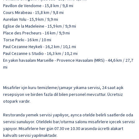
Pavillon de Vendome - 15,8 km / 9,8 mi
Cours Mirabeau - 15,8 km / 9,8 mi
Aurelian Yolu - 15,9 km / 9,9 mi
Eglise de la Madeleine - 15,9 km / 9,9 mi
Place des Precheurs - 16 km / 9,9 mi
Torse Parkı - 16 km / 10 mi
Paul Cezanne Heykeli - 16,2 km / 10,1 mi
Paul Cezanne s Studio - 16,3 km / 10,2 mi
En yakın havaalanı Marseille - Provence Havaalanı (MRS) - 44,6 km / 27,7
mi
Misafirler için kuru temizleme/çamaşır yıkama servisi, 24 saat açık
resepsiyon ve birden fazla dil bilen personel mevcuttur. Ücretsiz
otopark vardır.
Restoranda yemek servisi yapılıyor, ayrıca otelde belirli saatlerde oda
servisi sunuluyor. Oteldeki bar/oturma salonu misafirlere içecek servisi
yapıyor. Misafirlere her gün 07.30 ve 10.30 arasında ücretli alakart
kahvaltı servisi yapılmaktadır.