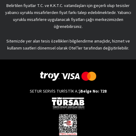
Belirtilen fiyatlar T.C. ve K.K.T.C. vatandaşları için geçerli olup tesisler
yabancı uyruklu misafirlerden fiyat farkı talep edebilmektedir. Yabancı
uyruklu misafirlere uygulanacak fiyatları çağrı merkezimizden
öğrenebilirsiniz.
Sitemizde yer alan tesis özellikleri bilgilendirme amaçlıdır, hizmet ve
kullanım saatleri dönemsel olarak Otel’ler tarafından değişitirilebilir.
SETUR SERVİS TURİSTİK A.Ş
Belge No: 728