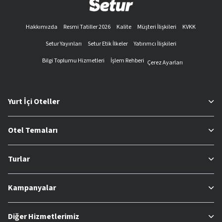
Hakkımızda
Resmi Tatiller 2026
Kalite
Müşteri İlişkileri
KVKK
Setur Yayınları
Setur Etik İlkeler
Yatırımcı İlişkileri
Bilgi Toplumu Hizmetleri
İşlem Rehberi
Çerez Ayarları
Yurt İçi Oteller
Otel Temaları
Turlar
Kampanyalar
Diğer Hizmetlerimiz