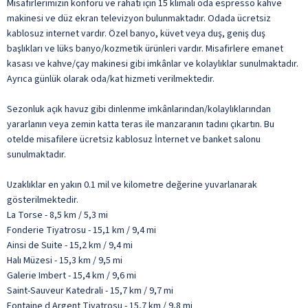
Misafirlerimizin konforu ve rahatı için 15 klimalı oda espresso kahve
makinesi ve düz ekran televizyon bulunmaktadır. Odada ücretsiz
kablosuz internet vardır. Özel banyo, küvet veya duş, geniş duş
başlıkları ve lüks banyo/kozmetik ürünleri vardır. Misafirlere emanet
kasası ve kahve/çay makinesi gibi imkânlar ve kolaylıklar sunulmaktadır.
Ayrıca günlük olarak oda/kat hizmeti verilmektedir.
Sezonluk açık havuz gibi dinlenme imkânlarından/kolaylıklarından
yararlanın veya zemin katta teras ile manzaranın tadını çıkartın. Bu
otelde misafilere ücretsiz kablosuz İnternet ve banket salonu
sunulmaktadır.
Uzaklıklar en yakın 0.1 mil ve kilometre değerine yuvarlanarak
gösterilmektedir.
La Torse - 8,5 km / 5,3 mi
Fonderie Tiyatrosu - 15,1 km / 9,4 mi
Ainsi de Suite - 15,2 km / 9,4 mi
Halı Müzesi - 15,3 km / 9,5 mi
Galerie Imbert - 15,4 km / 9,6 mi
Saint-Sauveur Katedrali - 15,7 km / 9,7 mi
Fontaine d Argent Tiyatrosu - 15,7 km / 9,8 mi