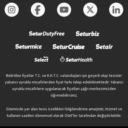
Belirtilen fiyatlar T.C. ve K.K.T.C. vatandaşları için geçerli olup tesisler
yabancı uyruklu misafirlerden fiyat farkı talep edebilmektedir. Yabancı
uyruklu misafirlere uygulanacak fiyatları çağrı merkezimizden
öğrenebilirsiniz.
Sitemizde yer alan tesis özellikleri bilgilendirme amaçlıdır, hizmet ve
kullanım saatleri dönemsel olarak Otel’ler tarafından değişitirilebilir.