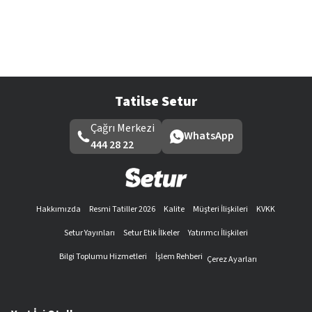
Tatilse Setur
Çağrı Merkezi
WhatsApp
444 28 22
Hakkımızda
Resmi Tatiller 2026
Kalite
Müşteri İlişkileri
KVKK
Setur Yayınları
Setur Etik İlkeler
Yatırımcı İlişkileri
Bilgi Toplumu Hizmetleri
İşlem Rehberi
Çerez Ayarları