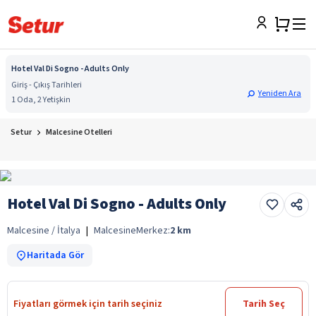
Hotel Val Di Sogno - Adults Only
Giriş - Çıkış Tarihleri
Yeniden Ara
1 Oda, 2 Yetişkin
Setur
Malcesine Otelleri
Hotel Val Di Sogno - Adults Only
Malcesine / İtalya
|
Malcesine
Merkez:
2
km
Haritada Gör
Fiyatları görmek için tarih seçiniz
Tarih Seç