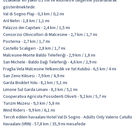
Uzaklıklar en yakın 0.1 mil ve kilometre değerine yuvarlanarak
gösterilmektedir.
Val di Sogno Plajı - 0,3 km / 0,2 mi
Aril Nehri - 1,8 km / 1,1 mi
Palazzo dei Capitani - 2,4 km / 1,5 mi
Consorzio Olivicoltori di Malcesine - 2,7 km / 1,7 mi
Posterna - 2,7 km / 1,7 mi
Castello Scaligeri - 2,8 km / 1,7 mi
Malcesine-Monte Baldo Teleferiği - 2,9 km / 1,8 mi
San Michele - Baldo Dağı Teleferiği - 4,6 km / 2,9 mi
Fraglia Vela Malcesine Yelkencilik ve Yat Kulübü - 6,5 km / 4 mi
San Zeno Kilisesi - 7,9 km / 4,9 mi
Garda Bisiklet Yolu - 8,2 km / 5,1 mi
Limone Sul Garda Limanı - 8,3 km / 5,1 mi
Cooperativa Agricola Possidenti Oliveti - 9,2 km / 5,7 mi
Turizm Müzesi - 9,3 km / 5,8 mi
Wind Riders - 9,9 km / 6,1 mi
Tercih edilen havaalanı Hotel Val Di Sogno - Adults Only Valerio Catullo
Havaalanı (VRN) - 57,8 km / 35,9 mi mesafede