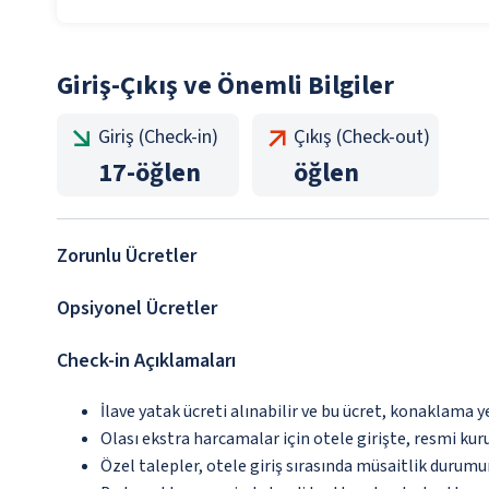
Giriş-Çıkış ve Önemli Bilgiler
Giriş (Check-in)
Çıkış (Check-out)
17
-
öğlen
öğlen
Zorunlu Ücretler
Opsiyonel Ücretler
Check-in Açıklamaları
İlave yatak ücreti alınabilir ve bu ücret, konaklama y
Olası ekstra harcamalar için otele girişte, resmi kur
Özel talepler, otele giriş sırasında müsaitlik durumu