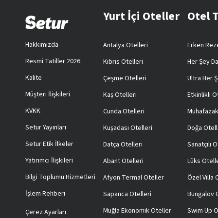
Yurt İçi Oteller
Otel 
Hakkımızda
Antalya Otelleri
Erken Reze
Resmi Tatiller 2026
Kıbrıs Otelleri
Her Şey Da
Kalite
Çeşme Otelleri
Ultra Her Ş
Müşteri İlişkileri
Kaş Otelleri
Etkinlikli O
KVKK
Cunda Otelleri
Muhafazak
Setur Yayınları
Kuşadası Otelleri
Doğa Otell
Setur Etik İlkeler
Datça Otelleri
Sanatçılı O
Yatırımcı İlişkileri
Abant Otelleri
Lüks Otell
Bilgi Toplumu Hizmetleri
Afyon Termal Oteller
Özel Villa
İşlem Rehberi
Sapanca Otelleri
Bungalov O
Muğla Ekonomik Oteller
Swim Up O
Çerez Ayarları