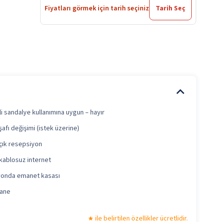
Fiyatları görmek için tarih seçiniz
Tarih Seç
i sandalye kullanımına uygun – hayır
şafı değişimi (istek üzerine)
çık resepsiyon
kablosuz internet
onda emanet kasası
hane
ile belirtilen özellikler ücretlidir.