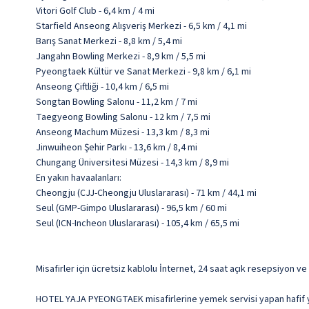
Vitori Golf Club - 6,4 km / 4 mi
Starfield Anseong Alışveriş Merkezi - 6,5 km / 4,1 mi
Barış Sanat Merkezi - 8,8 km / 5,4 mi
Jangahn Bowling Merkezi - 8,9 km / 5,5 mi
Pyeongtaek Kültür ve Sanat Merkezi - 9,8 km / 6,1 mi
Anseong Çiftliği - 10,4 km / 6,5 mi
Songtan Bowling Salonu - 11,2 km / 7 mi
Taegyeong Bowling Salonu - 12 km / 7,5 mi
Anseong Machum Müzesi - 13,3 km / 8,3 mi
Jinwuiheon Şehir Parkı - 13,6 km / 8,4 mi
Chungang Üniversitesi Müzesi - 14,3 km / 8,9 mi
En yakın havaalanları:
Cheongju (CJJ-Cheongju Uluslararası) - 71 km / 44,1 mi
Seul (GMP-Gimpo Uluslararası) - 96,5 km / 60 mi
Seul (ICN-Incheon Uluslararası) - 105,4 km / 65,5 mi
Misafirler için ücretsiz kablolu İnternet, 24 saat açık resepsiyon ve
HOTEL YAJA PYEONGTAEK misafirlerine yemek servisi yapan hafif y