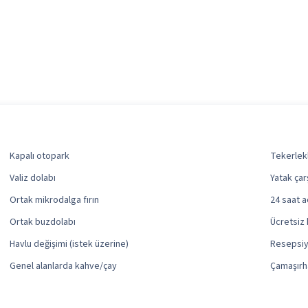
Kapalı otopark
Tekerlekl
Valiz dolabı
Yatak çar
Ortak mikrodalga fırın
24 saat a
Ortak buzdolabı
Ücretsiz 
Havlu değişimi (istek üzerine)
Resepsiy
Genel alanlarda kahve/çay
Çamaşır