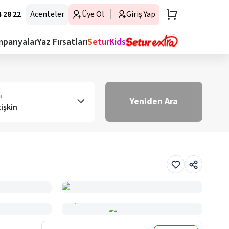
 28 22
Acenteler
Üye Ol
Giriş Yap
mpanyalar
Yaz Fırsatları
SeturKids
ı
Yeniden Ara
tişkin
Haritada Gör