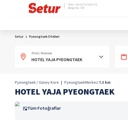
Setur Servis Turistik A.Ş.
Belge No: 728
Setur
Pyeongtaek Otelleri
Otel / Konum
Pyeongtaek / Güney Kore
|
Pyeongtaek
Merkez:
7.3
km
HOTEL YAJA PYEONGTAEK
Tüm Fotoğraflar