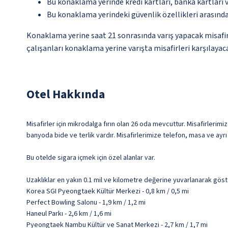
Bu konaklama yerinde kredi kartları, banka kartları 
Bu konaklama yerindeki güvenlik özellikleri arasınd
Konaklama yerine saat 21 sonrasında varış yapacak misafir
çalışanları konaklama yerine varışta misafirleri karşılayaca
Otel Hakkında
Misafirler için mikrodalga fırın olan 26 oda mevcuttur. Misafirlerimi
banyoda bide ve terlik vardır. Misafirlerimize telefon, masa ve ayrı
Bu otelde sigara içmek için özel alanlar var.
Uzaklıklar en yakın 0.1 mil ve kilometre değerine yuvarlanarak göst
Korea SGI Pyeongtaek Kültür Merkezi - 0,8 km / 0,5 mi
Perfect Bowling Salonu - 1,9 km / 1,2 mi
Haneul Parkı - 2,6 km / 1,6 mi
Pyeongtaek Nambu Kültür ve Sanat Merkezi - 2,7 km / 1,7 mi