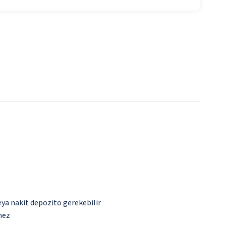
eya nakit depozito gerekebilir
mez