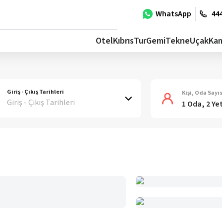
WhatsApp
444
Otel
Kıbrıs
Tur
Gemi
Tekne
Uçak
Ka
Giriş - Çıkış Tarihleri
Kişi, Oda Sayıs
Giriş - Çıkış Tarihleri
1 Oda, 2 Ye