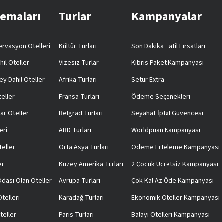
Temaları
Turlar
Kampanyalar
rvasyon Otelleri
Kültür Turları
Son Dakika Tatil Fırsatları
hil Oteller
Vizesiz Turlar
Kıbrıs Paket Kampanyası
ey Dahil Oteller
Afrika Turları
Setur Extra
teller
Fransa Turları
Ödeme Seçenekleri
ar Oteller
Belgrad Turları
Seyahat İptal Güvencesi
eri
ABD Turları
Worldpuan Kampanyası
teller
Orta Asya Turları
Ödeme Erteleme Kampanyası
er
Kuzey Amerika Turları
2 Çocuk Ücretsiz Kampanyası
 Odası Olan Oteller
Avrupa Turları
Çok Kal Az Öde Kampanyası
telleri
Karadağ Turları
Ekonomik Oteller Kampanyası
teller
Paris Turları
Balayı Otelleri Kampanyası