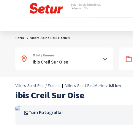
Setur Servis Turistik A.Ş.
Belge No: 728
Setur
Villers-Saint-Paul Otelleri
Otel / Konum
Villers-Saint-Paul / Fransa
|
Villers-Saint-Paul
Merkez:
0.5
km
ibis Creil Sur Oise
Tüm Fotoğraflar