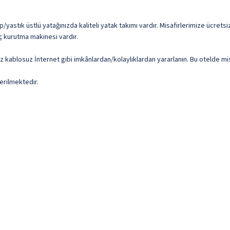
/yastık üstlü yatağınızda kaliteli yatak takımı vardır. Misafirlerimize ücretsi
aç kurutma makinesi vardır.
z kablosuz İnternet gibi imkânlardan/kolaylıklardan yararlanın. Bu otelde mis
erilmektedir.