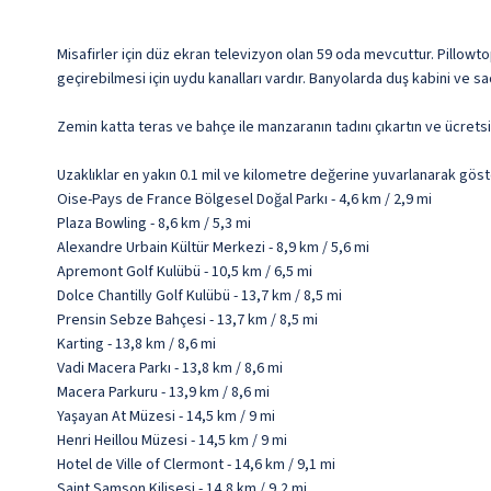
Misafirler için düz ekran televizyon olan 59 oda mevcuttur. Pillowtop
geçirebilmesi için uydu kanalları vardır. Banyolarda duş kabini ve s
Zemin katta teras ve bahçe ile manzaranın tadını çıkartın ve ücretsi
Uzaklıklar en yakın 0.1 mil ve kilometre değerine yuvarlanarak göst
Oise-Pays de France Bölgesel Doğal Parkı - 4,6 km / 2,9 mi
Plaza Bowling - 8,6 km / 5,3 mi
Alexandre Urbain Kültür Merkezi - 8,9 km / 5,6 mi
Apremont Golf Kulübü - 10,5 km / 6,5 mi
Dolce Chantilly Golf Kulübü - 13,7 km / 8,5 mi
Prensin Sebze Bahçesi - 13,7 km / 8,5 mi
Karting - 13,8 km / 8,6 mi
Vadi Macera Parkı - 13,8 km / 8,6 mi
Macera Parkuru - 13,9 km / 8,6 mi
Yaşayan At Müzesi - 14,5 km / 9 mi
Henri Heillou Müzesi - 14,5 km / 9 mi
Hotel de Ville of Clermont - 14,6 km / 9,1 mi
Saint Samson Kilisesi - 14,8 km / 9,2 mi