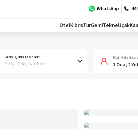
WhatsApp
444
Otel
Kıbrıs
Tur
Gemi
Tekne
Uçak
Ka
Giriş - Çıkış Tarihleri
Kişi, Oda Sayıs
Giriş - Çıkış Tarihleri
1 Oda, 2 Ye