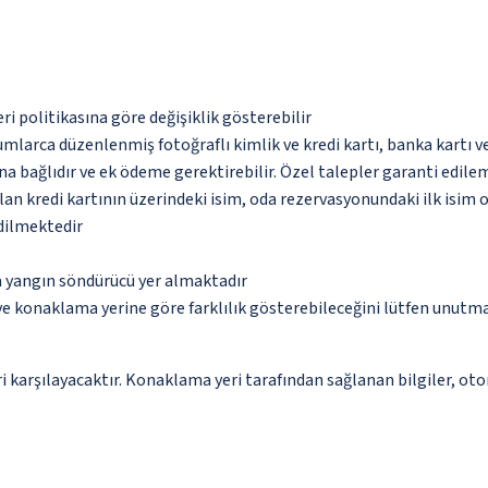
eri politikasına göre değişiklik gösterebilir
umlarca düzenlenmiş fotoğraflı kimlik ve kredi kartı, banka kartı v
na bağlıdır ve ek ödeme gerektirebilir. Özel talepler garanti edile
an kredi kartının üzerindeki isim, oda rezervasyonundaki ilk isim 
edilmektedir
a yangın söndürücü yer almaktadır
 ve konaklama yerine göre farklılık gösterebileceğini lütfen unutm
 karşılayacaktır. Konaklama yeri tarafından sağlanan bilgiler, otoma