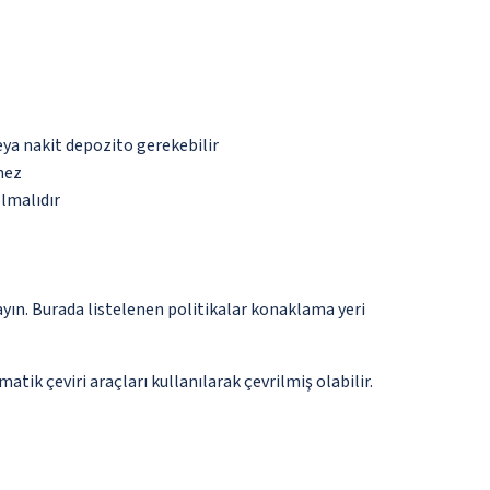
eya nakit depozito gerekebilir
mez
olmalıdır
ayın. Burada listelenen politikalar konaklama yeri
tik çeviri araçları kullanılarak çevrilmiş olabilir.