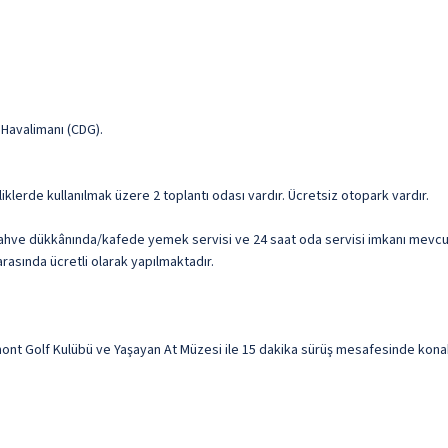
e Havalimanı (CDG).
kinliklerde kullanılmak üzere 2 toplantı odası vardır. Ücretsiz otopark vardır.
kahve dükkânında/kafede yemek servisi ve 24 saat oda servisi imkanı mevcut
 arasında ücretli olarak yapılmaktadır.
emont Golf Kulübü ve Yaşayan At Müzesi ile 15 dakika sürüş mesafesinde konakl