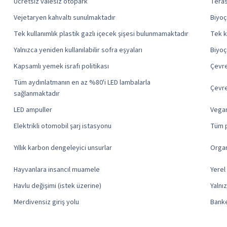
Ücretsiz valesiz otopark
Tera
Vejetaryen kahvaltı sunulmaktadır
Biyoç
Tek kullanımlık plastik gazlı içecek şişesi bulunmamaktadır
Tek k
Yalnızca yeniden kullanılabilir sofra eşyaları
Biyoç
Kapsamlı yemek israfı politikası
Çevre
Tüm aydınlatmanın en az %80'i LED lambalarla
Çevre
sağlanmaktadır
LED ampuller
Vegan
Elektrikli otomobil şarj istasyonu
Tüm p
Yıllık karbon dengeleyici unsurlar
Organ
Hayvanlara insancıl muamele
Yerel
Havlu değişimi (istek üzerine)
Yalnı
Merdivensiz giriş yolu
Banke