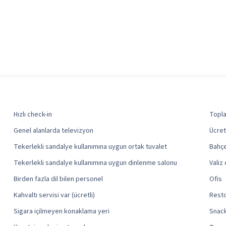
Hızlı check-in
Topla
Genel alanlarda televizyon
Ücret
Tekerlekli sandalye kullanımına uygun ortak tuvalet
Bahç
Tekerlekli sandalye kullanımına uygun dinlenme salonu
Valiz
Birden fazla dil bilen personel
Ofis
Kahvaltı servisi var (ücretli)
Resto
Sigara içilmeyen konaklama yeri
Snack