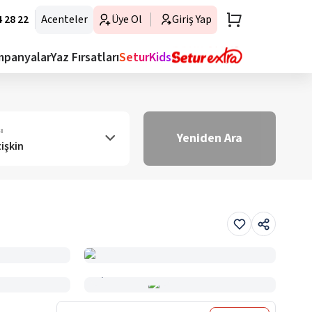
 28 22
Acenteler
Üye Ol
Giriş Yap
mpanyalar
Yaz Fırsatları
SeturKids
ı
Yeniden Ara
tişkin
Haritada Gör