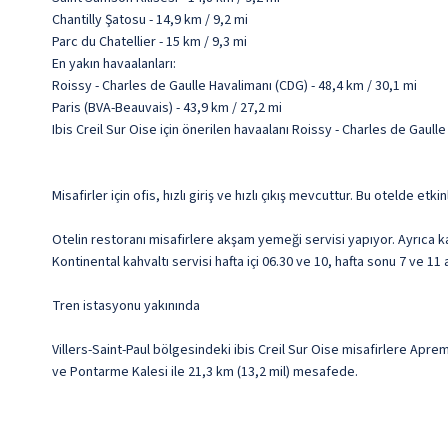
Chantilly Şatosu - 14,9 km / 9,2 mi
Parc du Chatellier - 15 km / 9,3 mi
En yakın havaalanları:
Roissy - Charles de Gaulle Havalimanı (CDG) - 48,4 km / 30,1 mi
Paris (BVA-Beauvais) - 43,9 km / 27,2 mi
Ibis Creil Sur Oise için önerilen havaalanı Roissy - Charles de Gaull
Misafirler için ofis, hızlı giriş ve hızlı çıkış mevcuttur. Bu otelde et
Otelin restoranı misafirlere akşam yemeği servisi yapıyor. Ayrıca 
Kontinental kahvaltı servisi hafta içi 06.30 ve 10, hafta sonu 7 ve 11
Tren istasyonu yakınında
Villers-Saint-Paul bölgesindeki ibis Creil Sur Oise misafirlere Apr
ve Pontarme Kalesi ile 21,3 km (13,2 mil) mesafede.